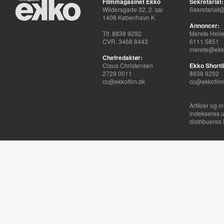
Filmmagasinet Ekko
Sekretariat:
Wildersgade 32, 2. sal
Sekretariat@
1408 København K
Annoncer:
Tlf. 8838 9292
Merete Hell
CVR. 3468 8443
6111 5851
merete@ekko
Chefredaktør:
Claus Christensen
Ekko Shortli
2729 0011
8838 9292
cc@ekkofilm.dk
cc@ekkofilm
Artikler og i
indekseres u
distribueres