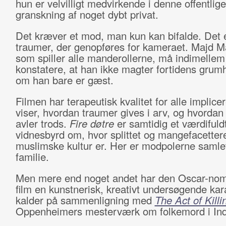
hun er velvilligt medvirkende i denne offentlige
granskning af noget dybt privat.
Det kræver et mod, man kun kan bifalde. Det 
traumer, der genopføres for kameraet. Majd M
som spiller alle manderollerne, må indimellem
konstatere, at han ikke magter fortidens grum
om han bare er gæst.
Filmen har terapeutisk kvalitet for alle implic
viser, hvordan traumer gives i arv, og hvordan
avler trods.
Fire døtre
er samtidig et værdifuld
vidnesbyrd om, hvor splittet og mangefacetter
muslimske kultur er. Her er modpolerne samlet
familie.
Men mere end noget andet har den Oscar-no
film en kunstnerisk, kreativt undersøgende kar
kalder på sammenligning med
The Act of Killi
Oppenheimers mesterværk om folkemord i In