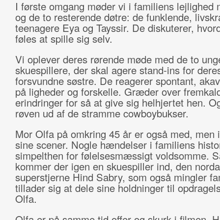
I første omgang møder vi i familiens lejlighed
og de to resterende døtre: de funklende, livskr
teenagere Eya og Tayssir. De diskuterer, hvord
føles at spille sig selv.
Vi oplever deres rørende møde med de to ung
skuespillere, der skal agere stand-ins for dere
forsvundne søstre. De reagerer spontant, akav
på ligheder og forskelle. Græder over fremkal
erindringer for så at give sig helhjertet hen. Og
røven ud af de stramme cowboybukser.
Mor Olfa på omkring 45 år er også med, men ik
sine scener. Nogle hændelser i familiens histo
simpelthen for følelsesmæssigt voldsomme. S
kommer der igen en skuespiller ind, den norda
superstjerne Hind Sabry, som også mingler fa
tillader sig at dele sine holdninger til opdrage
Olfa.
Olfa er på samme tid offer og skurk i filmen. 