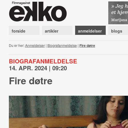
forside
artikler
anmeldelser
blogs
Du er her:
Anmeldelser
|
Biografanmeldelse
|
Fire døtre
BIOGRAFANMELDELSE
14. APR. 2024 | 09:20
Fire døtre