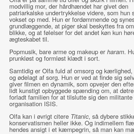
modvillig mor, der hårdhændet har givet den
patriarkalske undertrykkelse videre, som hun s
vokset op med. Hun er fordømmende og syne
grundlæggende, at piger skal beskyttes fra o
blikke, og at følelser for det andet køn kun hør
ægteskabet til.
Popmusik, bare arme og makeup er
haram
. H
prunkløst og formløst klædt i sort.
Samtidig er Olfa fuld af omsorg og kærlighed,
og ødelagt af sorg. Hun er ved at finde sig selv
giver filmen en dynamik, som opvejer den eft
lidt kunstigt opbyggede spænding om, at døtre
forladt familien for at tilslutte sig den militant
organisation ISIS.
Olfa kan i øvrigt citere
Titanic
, så dybere stikk
konservatismen heller ikke. Og indimellem fl
hendes ansigt i et kæmpegrin, så man kan mæ