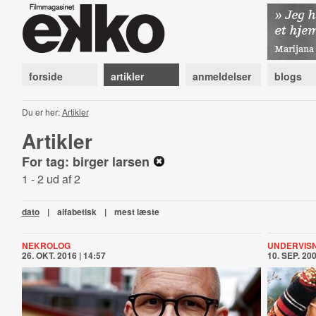
forside
artikler
anmeldelser
blogs
Du er her:
Artikler
Artikler
For tag: birger larsen
1 - 2 ud af 2
dato
|
alfabetisk
|
mest læste
NEKROLOG
UNDERVIS
26. OKT. 2016 | 14:57
10. SEP. 200