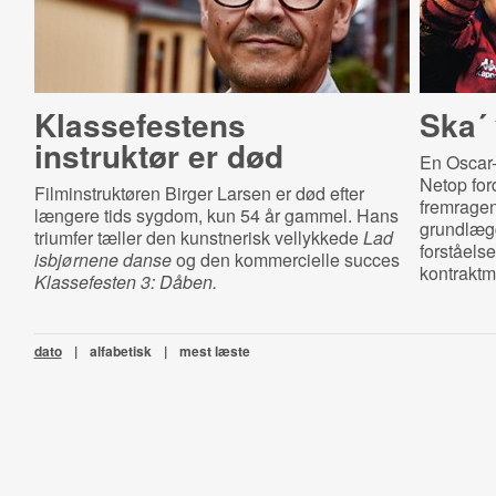
Klassefestens
Ska´
instruktør er død
En Oscar-n
Netop ford
Filminstruktøren Birger Larsen er død efter
fremragend
længere tids sygdom, kun 54 år gammel. Hans
grundlægg
triumfer tæller den kunstnerisk vellykkede
Lad
forståels
isbjørnene danse
og den kommercielle succes
kontraktm
Klassefesten 3: Dåben.
dato
|
alfabetisk
|
mest læste