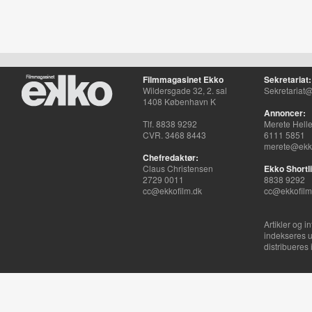
Filmmagasinet Ekko
Sekretariat:
Wildersgade 32, 2. sal
Sekretariat@
1408 København K
Annoncer:
Tlf. 8838 9292
Merete Hell
CVR. 3468 8443
6111 5851
merete@ekko
Chefredaktør:
Claus Christensen
Ekko Shortli
2729 0011
8838 9292
cc@ekkofilm.dk
cc@ekkofilm
Artikler og i
indekseres u
distribueres