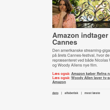
Amazon indtager
Cannes
Den amerikanske streaming-giga
på årets Cannes-festival, hvor de
repræsenteret ved både Nicolas
og Woody Allens nye film.
Læs også:
Amazon køber Refns n
Læs også:
Woody Allen laver tv-se
Amazon
dato
|
alfabetisk
|
mest læste