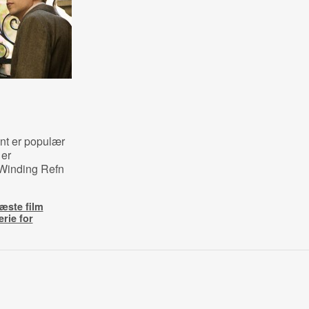
nt er populær
 er
 Winding Refn
æste film
rie for