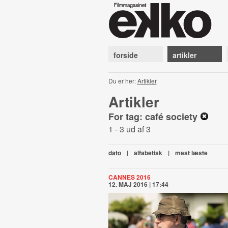
forside
artikler
Du er her:
Artikler
Artikler
For tag: café society
1 - 3 ud af 3
dato
|
alfabetisk
|
mest læste
CANNES 2016
12. MAJ 2016 | 17:44