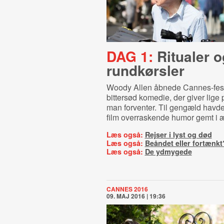
DAG 1:
Ritualer o
rundkørsler
Woody Allen åbnede Cannes-fes
bittersød komedie, der giver lige
man forventer. Til gengæld hav
film overraskende humor gemt i 
Læs også:
Rejser i lyst og død
Læs også:
Beåndet eller fortænkt
Læs også:
De ydmygede
CANNES 2016
09. MAJ 2016 | 19:36