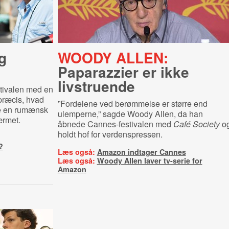
g
WOODY ALLEN:
Paparazzier er ikke
livstruende
tivalen med en
 præcis, hvad
”Fordelene ved berømmelse er større end
de en rumænsk
ulemperne,” sagde Woody Allen, da han
ærmet.
åbnede Cannes-festivalen med
Café Society
o
holdt hof for verdenspressen.
?
Læs også:
Amazon indtager Cannes
Læs også:
Woody Allen laver tv-serie for
Amazon