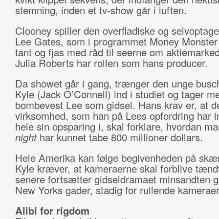
stemning, inden et tv-show går i luften.
Clooney spiller den overfladiske og selvoptag
Lee Gates, som i programmet Money Monster 
tant og fjas med råd til seerne om aktiemarke
Julia Roberts har rollen som hans producer.
Da showet går i gang, trænger den unge busch
Kyle (Jack O’Connell) ind i studiet og tager me
bombevest Lee som gidsel. Hans krav er, at d
virksomhed, som han på Lees opfordring har i
hele sin opsparing i, skal forklare, hvordan m
night
har kunnet tabe 800 millioner dollars.
Hele Amerika kan følge begivenheden på skæ
Kyle kræver, at kameraerne skal forblive tænd
senere fortsætter gidseldramaet minsandten
New Yorks gader, stadig for rullende kameraer
Alibi for rigdom