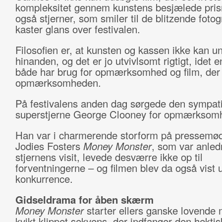
kompleksitet gennem kunstens besjælede pris
også stjerner, som smiler til de blitzende fotog
kaster glans over festivalen.
Filosofien er, at kunsten og kassen ikke kan 
hinanden, og det er jo utvivlsomt rigtigt, idet e
både har brug for opmærksomhed og film, der 
opmærksomheden.
På festivalens anden dag sørgede den sympat
superstjerne George Clooney for opmærksom
Han var i charmerende storform på pressemø
Jodies Fosters
Money Monster
, som var anledn
stjernens visit, levede desværre ikke op til
forventningerne – og filmen blev da også vist 
konkurrence.
Gidseldrama for åben skærm
Money Monster
starter ellers ganske lovende
kvikt klippet sekvens, der indfanger den hektis