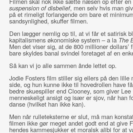
Filmen skal nok ikke sætte næsen op efter en 
suspension of disbelief
, men selv hvis man giv
på et rimeligt forlangende om bare et minimum
sandsynlighed, skuffer filmen.
Den lægger nemlig op til, at vi får et satirisk b
kapitalismens økonomiske system – a la
The B
Men det viser sig, at de 800 millioner dollars’ 
bare skyldes banal svindel foretaget af en enke
Så kan vi jo alle sammen ånde lettet op.
Jodie Fosters film stiller sig ellers på den lill
side, og hun kunne ikke til hovedrollen have få
bedre skuespiller end Clooney, som giver Lee
menneskeligt ansigt og især er sjov, når han f
danse (hvilket han ikke kan).
Men når rulleteksterne er slut, må man konstat
filmen ikke gør meget andet godt end at give F
hendes kammesjukker et moralsk alibi for at v