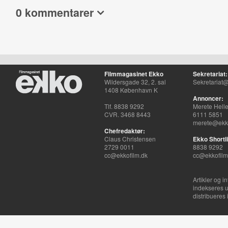
0 kommentarer
Filmmagasinet Ekko
Sekretariat:
Wildersgade 32, 2. sal
Sekretariat@
1408 København K
Annoncer:
Tlf. 8838 9292
Merete Hell
CVR. 3468 8443
6111 5851
merete@ekko
Chefredaktør:
Claus Christensen
Ekko Shortli
2729 0011
8838 9292
cc@ekkofilm.dk
cc@ekkofilm
Artikler og i
indekseres u
distribueres