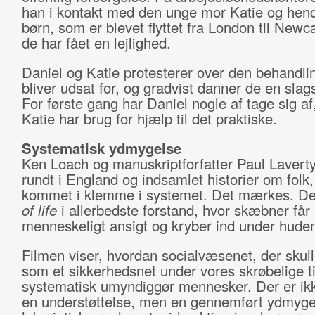
han i kontakt med den unge mor Katie og hen
børn, som er blevet flyttet fra London til Newca
de har fået en lejlighed.
Daniel og Katie protesterer over den behandli
bliver udsat for, og gradvist danner de en slags
For første gang har Daniel nogle af tage sig a
Katie har brug for hjælp til det praktiske.
Systematisk ydmygelse
Ken Loach og manuskriptforfatter Paul Laverty 
rundt i England og indsamlet historier om folk,
kommet i klemme i systemet. Det mærkes. De
of life
i allerbedste forstand, hvor skæbner får 
menneskeligt ansigt og kryber ind under huden
Filmen viser, hvordan socialvæsenet, der skul
som et sikkerhedsnet under vores skrøbelige t
systematisk umyndiggør mennesker. Der er ik
en understøttelse, men en gennemført ydmyg