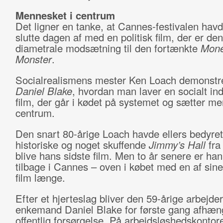
Mennesket i centrum
Det ligner en tanke, at Cannes-festivalen havd
slutte dagen af med en politisk film, der er den
diametrale modsætning til den fortænkte
Mon
Monster
.
Socialrealismens mester Ken Loach demonst
Daniel Blake
, hvordan man laver en socialt in
film, der går i kødet på systemet og sætter me
centrum.
Den snart 80-årige Loach havde ellers bedyret
historiske og noget skuffende
Jimmy’s Hall
fra
blive hans sidste film. Men to år senere er ha
tilbage i Cannes – oven i købet med en af sin
film længe.
Efter et hjerteslag bliver den 59-årige arbejde
enkemand Daniel Blake for første gang afhæng
offentlig forsørgelse. På arbejdsløshedskonto