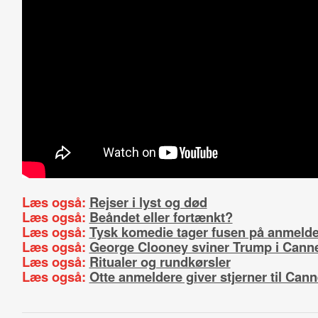
Læs også:
Rejser i lyst og død
Læs også:
Beåndet eller fortænkt?
Læs også:
Tysk komedie tager fusen på anmeld
Læs også:
George Clooney sviner Trump i Cann
Læs også:
Ritualer og rundkørsler
Læs også:
Otte anmeldere giver stjerner til Cann