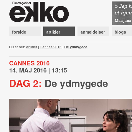
forside
artikler
anmeldelser
blogs
Du er her:
Artikler
|
Cannes 2016
|
De ydmygede
CANNES 2016
14. MAJ 2016 | 13:15
DAG 2:
De ydmygede