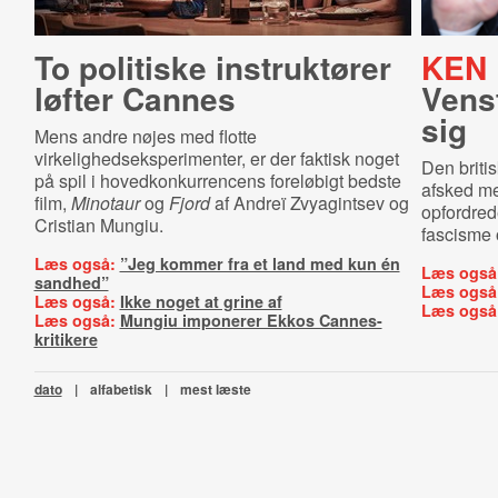
To politiske instruktører
KEN 
løfter Cannes
Vens
sig
Mens andre nøjes med flotte
virkelighedseksperimenter, er der faktisk noget
Den briti
på spil i hovedkonkurrencens foreløbigt bedste
afsked me
film,
Minotaur
og
Fjord
af Andreï Zvyagintsev og
opfordred
Cristian Mungiu.
fascisme o
Læs også:
”Jeg kommer fra et land med kun én
Læs også
sandhed”
Læs også
Læs også:
Ikke noget at grine af
Læs også
Læs også:
Mungiu imponerer Ekkos Cannes-
kritikere
dato
|
alfabetisk
|
mest læste