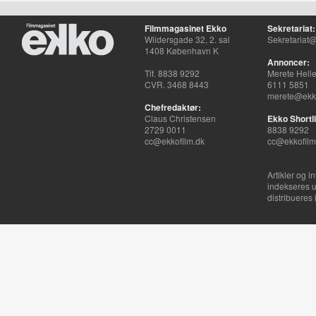
Filmmagasinet Ekko
Sekretariat:
Wildersgade 32, 2. sal
Sekretariat@
1408 København K
Annoncer:
Tlf. 8838 9292
Merete Hell
CVR. 3468 8443
6111 5851
merete@ekko
Chefredaktør:
Claus Christensen
Ekko Shortli
2729 0011
8838 9292
cc@ekkofilm.dk
cc@ekkofilm
Artikler og i
indekseres u
distribueres