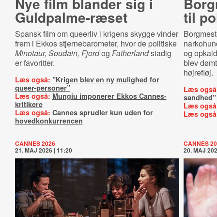
Nye film blander sig i
Borg
Guld­pal­me-​ræ­set
til p
Spansk film om queerliv i krigens skygge vinder
Borgmeste
frem i Ekkos stjernebarometer, hvor de politiske
narkohunde
Minotaur, Soudain, Fjord
og
Fatherland
stadig
og opkalde
er favoritter.
blev dømt
højrefløj.
Læs også:
”Krigen blev en ny mulighed for
queer-personer”
Læs også
Læs også:
Mungiu imponerer Ekkos Cannes-
sandhed”
kritikere
Læs også
Læs også:
Cannes sprudler kun uden for
Læs også
hovedkonkurrencen
CANNES 2026
CANNES 20
21. MAJ 2026 | 11:20
20. MAJ 202