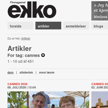
forside
artikler
anmeldelser
blogs
Du er her:
Artikler
Artikler
For tag: cannes
1 - 10 ud af 451
dato
|
alfabetisk
|
mest læste
CANNES 2026
CANNES 20
06. JULI 2026 | 13:04
02. JUNI 202