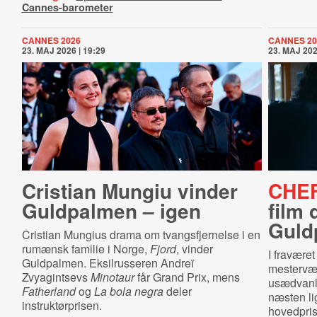
Cannes-barometer
CANNES 2026
CANNES 20
23. MAJ 2026 | 19:29
23. MAJ 202
Cristian Mungiu vinder
CHE
Guldpalmen – igen
film 
Guld
Cristian Mungius drama om tvangsfjernelse i en
rumænsk familie i Norge,
Fjord
, vinder
I fravære
Guldpalmen. Eksilrusseren Andreï
mestervæ
Zvyagintsevs
Minotaur
får Grand Prix, mens
usædvanli
Fatherland
og
La bola negra
deler
næsten li
instruktørprisen.
hovedprise