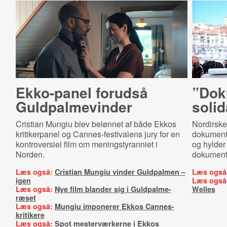
Ekko-panel forudså
”Dok
Guld­pal­me­vin­der
so­li­
Cristian Mungiu blev belønnet af både Ekkos
Nordirske
kritikerpanel og Cannes-festivalens jury for en
dokumenta
kontroversiel film om meningstyranniet i
og hylder
Norden.
dokumenta
Læs også:
Cristian Mungiu vinder Guldpalmen –
Læs også
igen
Læs også
Læs også:
Nye film blander sig i Guldpalme-
Welles
ræset
Læs også:
Mungiu imponerer Ekkos Cannes-
kritikere
Læs også:
Spot mesterværkerne i Ekkos