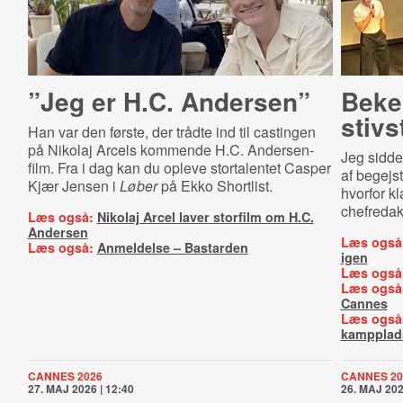
”Jeg er H.C. Andersen”
Beke
stivs
Han var den første, der trådte ind til castingen
på Nikolaj Arcels kommende H.C. Andersen-
Jeg sidde
film. Fra i dag kan du opleve stortalentet Casper
af begejst
Kjær Jensen i
Løber
på Ekko Shortlist.
hvorfor k
chefredakt
Læs også:
Nikolaj Arcel laver storfilm om H.C.
Andersen
Læs også
Læs også:
Anmeldelse – Bastarden
igen
Læs også
Læs også
Cannes
Læs også
kampplad
CANNES 2026
CANNES 20
27. MAJ 2026 | 12:40
26. MAJ 202