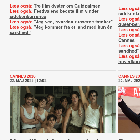
Læs også:
Tre film dyster om Guldpalmen
Læs også
Læs også:
Festivalens bedste film vinder
sidekonk
sidekonkurrence
Læs også
Læs også:
”Jeg ved, hvordan russerne tænker”
queer-per
Læs også:
”Jeg kommer fra et land med kun én
Læs også
sandhed”
Læs også
Cannes
Læs også
sandhed”
Læs også
hovedkon
CANNES 2026
CANNES 20
22. MAJ 2026 | 12:02
22. MAJ 202