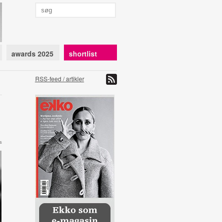
awards 2025
shortlist
RSS-feed / artikler
s