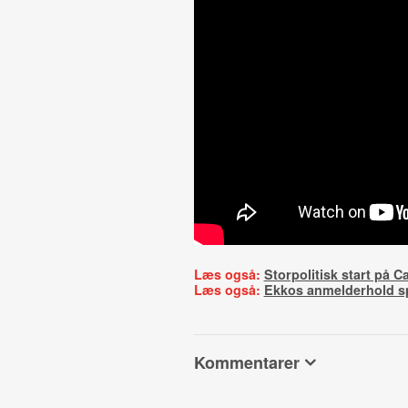
Læs også:
Storpolitisk start på C
Læs også:
Ekkos anmelderhold sp
Kommentarer