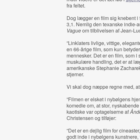
fra feltet.
Dog lægger en film sig knebent i
3,1. Nemlig den texanske indie-a
Vague
om tilblivelsen af Jean-L
”Linklaters livlige, vittige, elegan
en 66-årige film, som kun betyder
mennesker. Det er en film, som i
muskulære handling, det er at læg
amerikanske Stephanie Zacharek 
stjerner.
Vi skal dog næppe regne med, at
”Filmen er elsket i nybølgens hje
komedie om, at stor, nyskabende 
kaotiske var optagelserne af
Ånd
Christensen og tilføjer:
”Det er en dejlig film for cineast
godt inde i nybølgens kunstnere, 