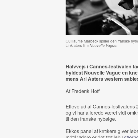
Guillaume Marbeck spiller den franske nybø
Linklaters film
Nouvelle Vague.
Halvvejs i Cannes-festivalen t
hyldest Nouvelle Vague en kneb
mens Ari Asters western sable
Af Frederik Hoff
Elleve ud af Cannes-festivalens 2
og vi har allerede været vidt omkr
til den franske nybølge.
Ekkos panel af kritikere giver løbe
indtil videre er det tæt løb i
stjern