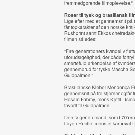
fremmedgørende filmoplevelse.”
Roser til tysk og brasiliansk fil
Lige efter med et gennemsnit på t
får topkarakter af den norske krit
Rushprint samt Ekkos chefredaktø
filmen således:
”Fire generationers kvindeliv fl
uforudsigelighed, der både fortryl
smertefuld erkendelse af kvinders
gennembrud for tyske Mascha Schil
Guldpalmen.”
Brasilianske Kleber Mendonça F
gennemsnit på tre stjerner ogfår f
Hosam Fahmy, mens Kjetil Lismoe
favorit til Guldpalmen.
Den følger en mand, som i 70’erne
i byen Recife, mens et karneval fi