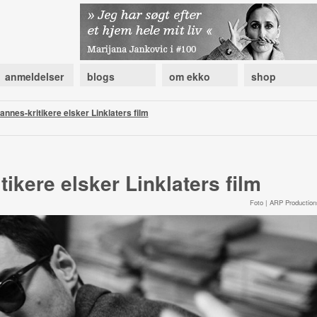
anmeldelser
blogs
om ekko
shop
nnes-kritikere elsker Linklaters film
ikere elsker Linklaters film
Foto | ARP Production