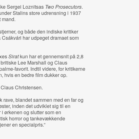
nske Sergei Loznitsas
Two Prosecutors
.
nder Stalins store udrensning i 1937
t mand.
tjerner, og både den indiske kritiker
 Csákvári har udpeget dramaet som
axes
Sirat
kun har et gennemsnit på 2,8
britiske Lee Marshall og Claus
e-favorit. Indtil videre, for kritikerne
, hvis en bedre film dukker op.
r Claus Christensen.
k rave, blandet sammen med en far og
ster, inden det udviklet sig til en
r i ørkenen og slutter som en
tisk horror og tankevækkende
jener en specialpris.”