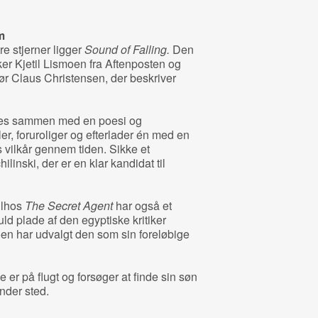
m
re stjerner ligger
Sound of Falling.
Den
iker Kjetil Lismoen fra Aftenposten og
r Claus Christensen, der beskriver
ettes sammen med en poesi og
ler, foruroliger og efterlader én med en
 vilkår gennem tiden. Sikke et
inski, der er en klar kandidat til
ilhos
The Secret Agent
har også et
uld plade af den egyptiske kritiker
n har udvalgt den som sin foreløbige
 er på flugt og forsøger at finde sin søn
nder sted.