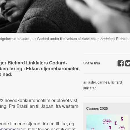
lgeinstruktør Jean-Luc Godard under tilblivelsen af klassikeren
Åndeløs
i Richard
ager Richard Linklaters Godard-
Share this
en føring i Ekkos stjernebarometer,
s ned.
ari aster
,
cannes
,
richard
linklater
2 hovedkonkurrencefilm er blevet vist,
ing. Fra Brasilien til Japan, fra western
Cannes 2025
nde filmene stjerner fra én til fire, og
ebarometeret
, hvor ingen er stukket af