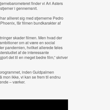
jernebarometeret finder vi Ari Asters
stjerner i gennemsnit.
 har allieret sig med stjernerne Pedro
hoenix, får filmen bundkarakter af
tninger skader filmen. Men hvad der
ambitioner om at være en social
er pandemien, hvilket allerede føles
kterstudiet af de interessante
rt det til en meget bedre film,” skriver
 i programmet, inden Guldpalmen
 mon ikke, vi kan se frem til endnu
ende – værker.