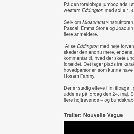
På den foreløbige jumboplads i st
western
Eddington
med sølle 1,8 
Selv om
Midsommar-
instruktøren
Pascal, Emma Stone og Joaquin P
flere anmeldere.
”At se
Eddington
med høje forven
skader den endnu mere, er dens 
kommentar til, hvad der skete und
forældet. Det tager plads fra kara
hovedpersoner, som kunne have gjo
Hosam Fahmy.
Der er stadig elleve film tilbage
uddeles på lørdag den 24. maj. Så
flere højtravende – og bundskrab
Trailer: Nouvelle Vague