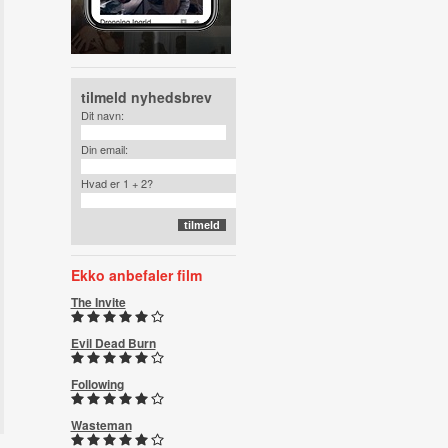
tilmeld nyhedsbrev
Dit navn:
Din email:
Hvad er 1 + 2?
Ekko anbefaler film
The Invite
Evil Dead Burn
Following
Wasteman