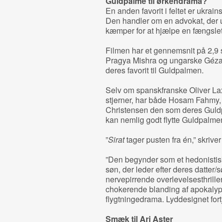
Guldpalme til ørkendrama?
En anden favorit i feltet er ukrai
Den handler om en advokat, der u
kæmper for at hjælpe en fængsle
Filmen har et gennemsnit på 2,9 s
Pragya Mishra og ungarske Géza
deres favorit til Guldpalmen.
Selv om spanskfranske Oliver L
stjerner, har både Hosam Fahmy, 
Christensen den som deres Guldpalm
kan nemlig godt flytte Guldpalmen
”
Sirat
tager pusten fra én,” skrive
”Den begynder som et hedonistis
søn, der leder efter deres datter/sø
nervepirrende overlevelsesthrille
chokerende blanding af apokalyp
flygtningedrama. Lyddesignet fort
Smæk til Ari Aster