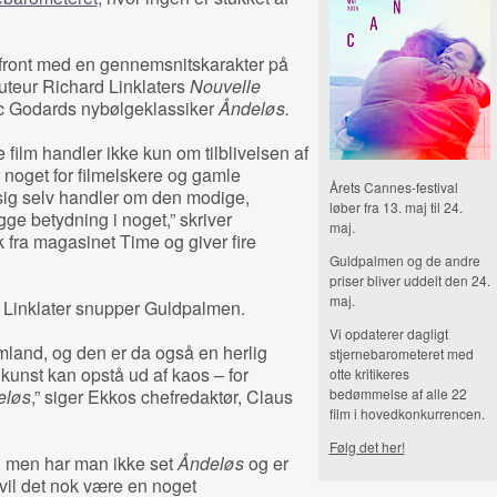
 front med en gennemsnitskarakter på
uteur Richard Linklaters
Nouvelle
uc Godards nybølgeklassiker
Åndeløs.
te film handler ikke kun om tilblivelsen af
 noget for filmelskere og gamle
Årets Cannes-festival
 sig selv handler om den modige,
løber fra 13. maj til 24.
ge betydning i noget,” skriver
maj.
fra magasinet Time og giver fire
Guldpalmen og de andre
priser bliver uddelt den 24.
maj.
 Linklater snupper Guldpalmen.
Vi opdaterer dagligt
mland, og den er da også en herlig
stjernebarometeret med
kunst kan opstå ud af kaos – for
otte kritikeres
eløs
,” siger Ekkos chefredaktør, Claus
bedømmelse af alle 22
film i hovedkonkurrencen.
Følg det her!
er, men har man ikke set
Åndeløs
og er
vil det nok være en noget