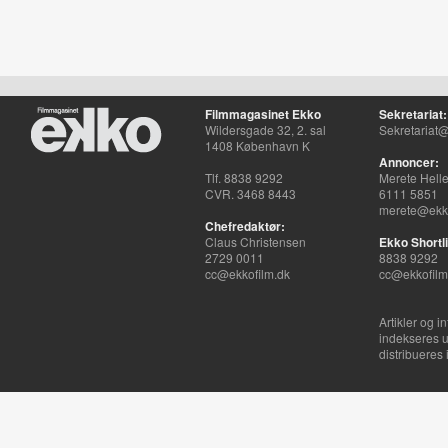
Filmmagasinet Ekko
Sekretariat:
Wildersgade 32, 2. sal
Sekretariat@
1408 København K
Annoncer:
Tlf. 8838 9292
Merete Hell
CVR. 3468 8443
6111 5851
merete@ekko
Chefredaktør:
Claus Christensen
Ekko Shortli
2729 0011
8838 9292
cc@ekkofilm.dk
cc@ekkofilm
Artikler og i
indekseres u
distribueres