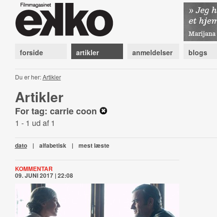
forside
artikler
anmeldelser
blogs
Du er her:
Artikler
Artikler
For tag: carrie coon
1 - 1 ud af 1
dato
|
alfabetisk
|
mest læste
KOMMENTAR
09. JUNI 2017 | 22:08