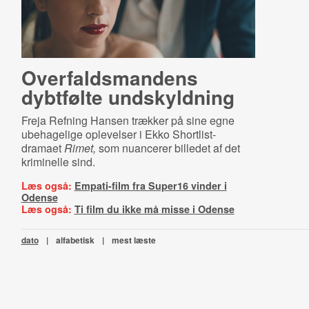
Over­falds­man­dens
dybtfølte undskyldning
Freja Refning Hansen trækker på sine egne
ubehagelige oplevelser i Ekko Shortlist-
dramaet
Rimet,
som nuancerer billedet af det
kriminelle sind.
Læs også:
Empati-film fra Super16 vinder i
Odense
Læs også:
Ti film du ikke må misse i Odense
dato
|
alfabetisk
|
mest læste