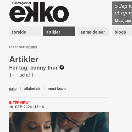
forside
artikler
anmeldelser
blogs
Du er her:
Artikler
Artikler
For tag: conny thur
1 - 1 ud af 1
dato
|
alfabetisk
|
mest læste
INTERVIEW
10. SEP. 2024 | 15:16