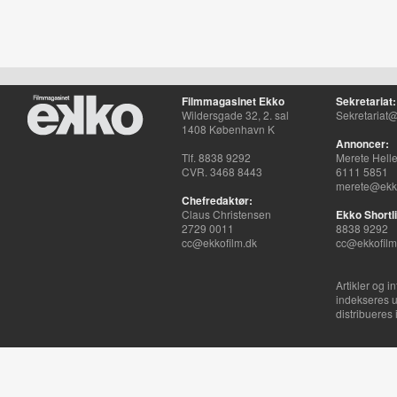
Filmmagasinet Ekko
Sekretariat:
Wildersgade 32, 2. sal
Sekretariat@
1408 København K
Annoncer:
Tlf. 8838 9292
Merete Hell
CVR. 3468 8443
6111 5851
merete@ekko
Chefredaktør:
Claus Christensen
Ekko Shortli
2729 0011
8838 9292
cc@ekkofilm.dk
cc@ekkofilm
Artikler og i
indekseres u
distribueres