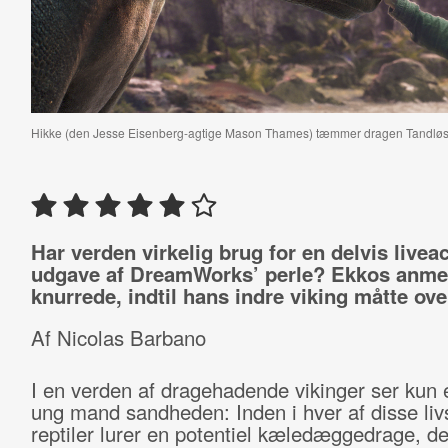
Hikke (den Jesse Eisenberg-agtige Mason Thames) tæmmer dragen Tandløs, s
Har verden virkelig brug for en delvis liveac
udgave af DreamWorks’ perle? Ekkos anme
knurrede, indtil hans indre viking måtte ove
Af Nicolas Barbano
I en verden af dragehadende vikinger ser kun 
ung mand sandheden: Inden i hver af disse livs
reptiler lurer en potentiel kæledæggedrage, de