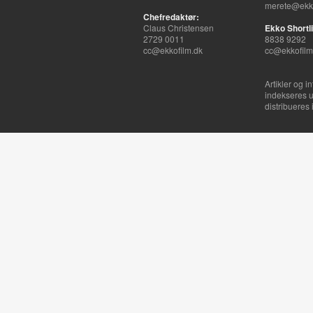
merete@ekko
Chefredaktør:
Claus Christensen
Ekko Shortli
2729 0011
8838 9292
cc@ekkofilm.dk
cc@ekkofilm
Artikler og i
indekseres u
distribueres