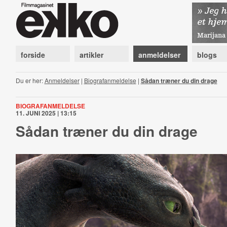
forside
artikler
anmeldelser
blogs
Du er her:
Anmeldelser
|
Biografanmeldelse
|
Sådan træner du din drage
BIOGRAFANMELDELSE
11. JUNI 2025 | 13:15
Sådan træner du din drage