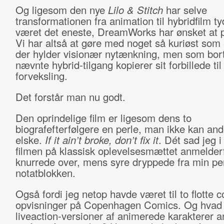
Og ligesom den nye
Lilo & Stitch
har selve
transformationen fra animation til hybridfilm ty
været det eneste, DreamWorks har ønsket at pi
Vi har altså at gøre med noget så kuriøst som 
der hylder visionær nytænkning, men som bort
nævnte hybrid-tilgang kopierer sit forbillede til
forveksling.
Det forstår man nu godt.
Den oprindelige film er ligesom dens to
biografefterfølgere en perle, man ikke kan an
elske.
If it ain’t broke, don’t fix it
. Dét sad jeg i
filmen på klassisk oplevelsesmættet anmelder
knurrede over, mens syre dryppede fra min pe
notatblokken.
Også fordi jeg netop havde været til to flotte c
opvisninger på Copenhagen Comics. Og hvad 
liveaction-versioner af animerede karakterer 