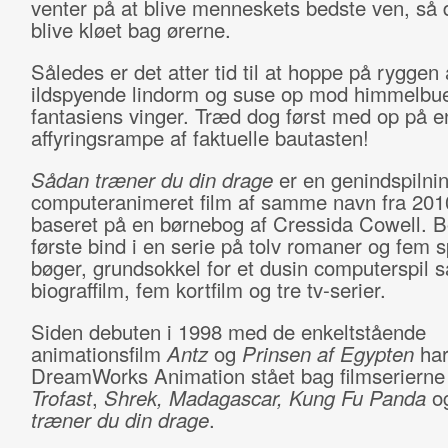
venter på at blive menneskets bedste ven, så
blive kløet bag ørerne.
Således er det atter tid til at hoppe på ryggen 
ildspyende lindorm og suse op mod himmelbu
fantasiens vinger. Træd dog først med op på e
affyringsrampe af faktuelle bautasten!
Sådan træner du din drage
er en genindspilnin
computeranimeret film af samme navn fra 201
baseret på en børnebog af Cressida Cowell. 
første bind i en serie på tolv romaner og fem s
bøger, grundsokkel for et dusin computerspil s
biograffilm, fem kortfilm og tre tv-serier.
Siden debuten i 1998 med de enkeltstående
animationsfilm
Antz
og
Prinsen af Egypten
har
DreamWorks Animation stået bag filmseriern
Trofast
,
Shrek, Madagascar, Kung Fu Panda
o
træner du din drage
.