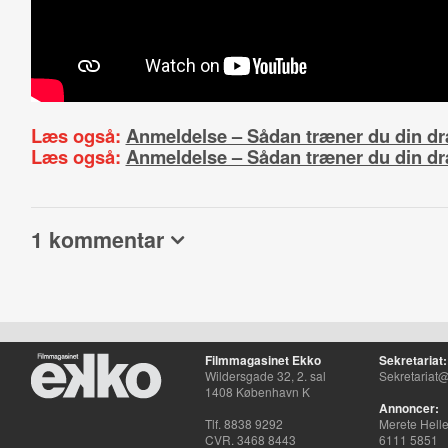
Læs også:
Anmeldelse – Sådan træner du din dr
Læs også:
Anmeldelse – Sådan træner du din dr
1 kommentar
Filmmagasinet Ekko
Sekretariat:
Wildersgade 32, 2. sal
Sekretariat@
1408 København K
Annoncer:
Tlf. 8838 9292
Merete Hell
CVR. 3468 8443
6111 5851