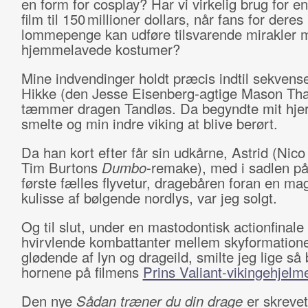
en form for cosplay? Har vi virkelig brug for e
film til 150 millioner dollars, når fans for deres
lommepenge kan udføre tilsvarende mirakler 
hjemmelavede kostumer?
Mine indvendinger holdt præcis indtil sekvens
Hikke (den Jesse Eisenberg-agtige Mason Th
tæmmer dragen Tandløs. Da begyndte mit hjer
smelte og min indre viking at blive berørt.
Da han kort efter får sin udkårne, Astrid (Nico
Tim Burtons
Dumbo
-remake), med i sadlen på
første fælles flyvetur, dragebåren foran en ma
kulisse af bølgende nordlys, var jeg solgt.
Og til slut, under en mastodontisk actionfinal
hvirvlende kombattanter mellem skyformation
glødende af lyn og drageild, smilte jeg lige så
hornene på filmens
Prins Valiant-vikingehjelm
Den nye
Sådan træner du din drage
er skrevet