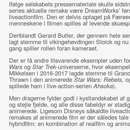
Ifølge selskabets pressemateriale skulle sids
series aktuelle remake være DreamWorks’ før
liveactionfilm. Den er delvis optaget på Færøe
menneskene i filmen spilles af levende skuespi
Deriblandt Gerard Butler, der gennem hele ser
lagt stemme til vikingehøvdingen Stoick og nu 
gang spiller rollen foran kameraet.
Der er få andre tilsvarende eksempler uden fo
Wars
og
Star Trek
-universerne, hvor eksempel
Mikkelsen i 2016-2017 lagde stemme til Gran
Thrawn i den animerede
Star Wars: Rebels
, o
spillede ham i live-action-serien
Ahsoka
).
Men dragerne fylder godt i kystlandskabet af 
og stejle fjelde, og alle disse fabeldyr er stad
animerede. Ligesom Disneys såkaldte liveacti
remakes af animerede film er der således tal
hybridfilm: en kombination af realfilm og anima