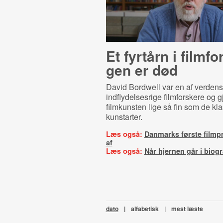
Et fyrtårn i film­fo
gen er død
David Bordwell var en af verden
indflydelsesrige filmforskere og g
filmkunsten lige så fin som de kl
kunstarter.
Læs også:
Danmarks første filmp
af
Læs også:
Når hjernen går i biog
dato
|
alfabetisk
|
mest læste