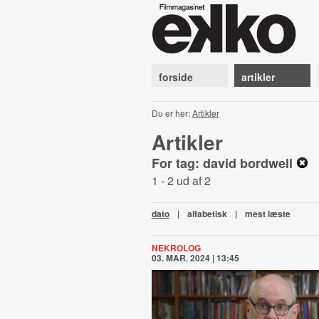
forside
artikler
Du er her:
Artikler
Artikler
For tag: david bordwell
1 - 2 ud af 2
dato
|
alfabetisk
|
mest læste
NEKROLOG
03. MAR. 2024 | 13:45