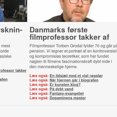
rsk­nin­
Danmarks første
filmprofessor takker af
s mest
Filmprofessor Torben Grodal fylder 70 og går p
jorde
pension. Vi tegner et portræt af en kontroversiel
assiske
og kompromisløs teoretiker, som har fundet
nøglen til filmens fascinationskraft dybt inde i
den menneskelige hjerne.
rofessor takker
Læs også:
En ildsjæl med et vist røgslør
rafen
Læs også:
Når hjernen går i biografen
Læs også:
Er kunsten klog?
Læs også:
På dybt vand
Læs også:
Fantasy-evangeliet
Læs også:
Dopaminens mester