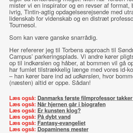
mister vi en inspirator og en revser af format,
ivrig, Tintin-agtig opdagelsesrejsende med utr
lidenskab for videnskab og en distræt professo
Tournesol.
Som kan være ganske snarrådig.
Her refererer jeg til Torbens approach til Sønd
Campus’ parkeringsplads. Vi andre kører pligts
op til indkørslen og håber, at bommen vil gå op
har fumlet tilstrækkelig længe med vores id-ko
– han kører bare ind ad
udkørslen
, hvor bomm
(næsten) altid er oppe. Sådan!
Læs også:
Danmarks første filmprofessor takker
Læs også:
Når hjernen går i biografen
Læs også:
Er kunsten klog?
Læs også:
På dybt vand
Læs også:
Fantasy-evangeliet
Læs også:
Dopaminens mester