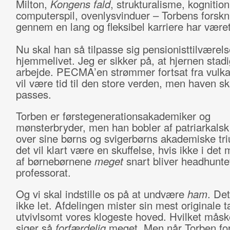
Milton,
Kongens fald
, strukturalisme, kognition
computerspil, ovenlysvinduer – Torbens forskni
gennem en lang og fleksibel karriere har været
Nu skal han så tilpasse sig pensionisttilværel
hjemmelivet. Jeg er sikker på, at hjernen stadig
arbejde. PECMA’en strømmer fortsat fra vulk
vil være tid til den store verden, men haven s
passes.
Torben er førstegenerationsakademiker og
mønsterbryder, men han bobler af patriarkalsk
over sine børns og svigerbørns akademiske tr
det vil klart være en skuffelse, hvis ikke i det 
af børnebørnene
meget
snart bliver headhuntet 
professorat.
Og vi skal indstille os på at undvære
ham
. Det
ikke let. Afdelingen mister sin mest originale 
utvivlsomt vores klogeste hoved. Hvilket måsk
siger så
forfærdelig
meget. Men når Torben for