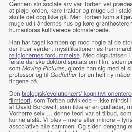
Gennem sin sociale arv var Torben vel prædesti
at pløje jorden, køre traktor og muge ud i sta
skulle det dog ikke gå. Men Torben kom alligeve
muge ud i åndernes hus og køre grønthøstere
humanioras kultiverede blomsterbede.
Han har taget kampen op mod nogle af de stor
der truer verden: mystifikationernes fremmarc
religionernes fordummelse
. Med disputatsen i
første danske doktordisputats om film, siden p
som
Moving Pictures
, gjorde han sig med et sla
professor og til
Godfather
for en helt ny måde 
tingene på.
Den
biologisk/evolutionært/ kognitivt-orienter
filmteori
, som Torben udviklede – ikke mindst i
af David Bordwell, som ikke er en gudfader, 
Vorherre selv … denne teori var et tilbud, som 
kunne afslå. Vi blev – mere eller mindre – lyri
associative alle sammen. Og siden dengang e