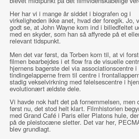
blevet midtpunkt på det filmvidenskabelige ver
Her har vi i mange år siddet i biografen og i
virkeligheden ikke anet, hvad der foregik. Jo, 
godt se, at John Wayne kom ind i billedfeltet u
med en skyder, som han så affyrede på et elle
relevant tidspunkt.
Men det var først, da Torben kom til, at vi forst
filmen bearbejdes i et flow fra de visuelle centr
hjernens bagerste del via associationscentre i
tindingelapperne frem til centre i frontallapper
stadig vekselvirkning med følelsescentre i hje
evolutionært ældste dele.
Vi havde nok haft det på fornemmelsen, men d
først nu, det stod helt klart. Filmhistorien beg
med Grand Café i Paris eller Platons hule, de
på de pleistocæne sletter. Det var her, PECM
blev grundlagt.