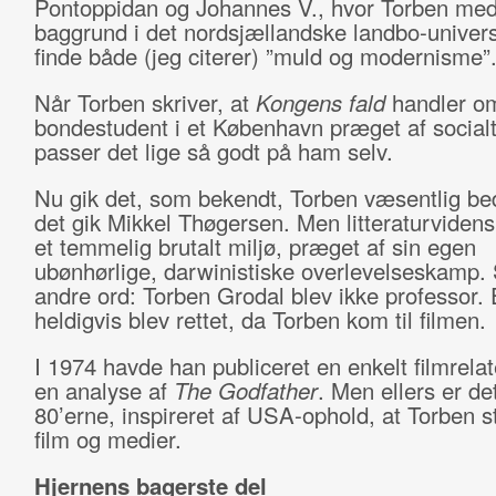
Pontoppidan og Johannes V., hvor Torben med
baggrund i det nordsjællandske landbo-univer
finde både (jeg citerer) ”muld og modernisme”
Når Torben skriver, at
Kongens fald
handler o
bondestudent i et København præget af socialt
passer det lige så godt på ham selv.
Nu gik det, som bekendt, Torben væsentlig be
det gik Mikkel Thøgersen. Men litteraturviden
et temmelig brutalt miljø, præget af sin egen
ubønhørlige, darwinistiske overlevelseskamp.
andre ord: Torben Grodal blev ikke professor. E
heldigvis blev rettet, da Torben kom til filmen.
I 1974 havde han publiceret en enkelt filmrelat
en analyse af
The Godfather
. Men ellers er det
80’erne, inspireret af USA-ophold, at Torben sti
film og medier.
Hjernens bagerste del