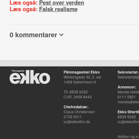
Læs også:
Pest over verden
Læs også:
Falsk realisme
0 kommentarer
Filmmagasinet Ekko
Sekretariat:
Wildersgade 32, 2. sal
Sekretariat@
1408 København K
Annoncer:
Tlf. 8838 9292
Merete Hell
CVR. 3468 8443
6111 5851
merete@ekko
Chefredaktør:
Claus Christensen
Ekko Shortli
2729 0011
8838 9292
cc@ekkofilm.dk
cc@ekkofilm
Artikler og i