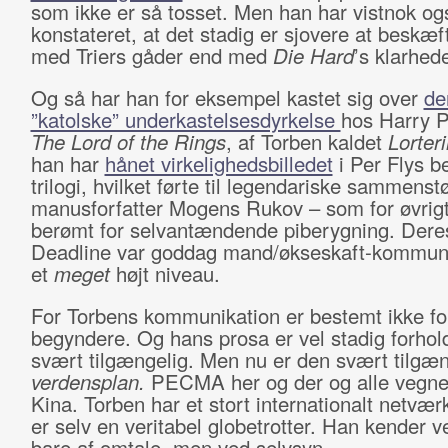
som ikke er så tosset. Men han har vistnok og
konstateret, at det stadig er sjovere at beskæf
med Triers gåder end med
Die Hard
’s klarhede
Og så har han for eksempel kastet sig over
de
”katolske” underkastelsesdyrkelse
hos Harry P
The Lord of the Rings
, af Torben kaldet
Lorter
han har
hånet virkelighedsbilledet
i Per Flys 
trilogi, hvilket førte til legendariske sammens
manusforfatter Mogens Rukov – som for øvrigt
berømt for selvantændende piberygning. Der
Deadline var goddag mand/økseskaft-kommuni
et
meget
højt niveau.
For Torbens kommunikation er bestemt ikke fo
begyndere. Og hans prosa er vel stadig forhol
svært tilgængelig. Men nu er den svært tilgæ
verdensplan.
PECMA her og der og alle vegne
Kina. Torben har et stort internationalt netvær
er selv en veritabel globetrotter. Han kender v
bare af omtale, men ved selvsyn.