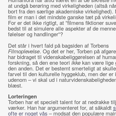
at undgå berøring med virkeligheden (altså nå
bort fra den særlige akademiske virkelighed)
film er man i det mindste ganske tæt på virkel
For er det ikke rigtigt, at ”filmens fiktioner suv
bedst til at simulere alle aspekter af de menne
følelser og handlinger”?
Det står i hvert fald på bagsiden af Torbens
Filmoplevelse
. Og det er her, Torben på afgør
har bidraget til videnskabeliggørelsen af huma
forskning, så den ene teori
ikke
kan være lige
den anden. Det er bestemt smerteligt at skulle
farvel til den kulturelle hyggeklub, men der er 
udenom – vi skal ud i naturvidenskabeligheden
blæst.
Lorteringen
Torben har et specielt talent for at nedrakke ti
værker. Han har argumenteret for, at såkaldt
s
ofte er noget vås
– modsat den populære mai