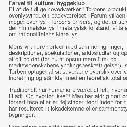
Farvel til kulturel hyggeklub
Et af de tidlige hovedværker i Torbens produkt
ovenlysvinduet i badeværelset i Farum-villaen.
meget ovenlys i Torbens univers, og det er sel
det himmelske lys i metafysisk forstand, vi ta
om rationalitetens klare lys.
Mens vi andre nørkler med sammenligninger,
deskriptioner, spekulationer, arkivstudier og o
af dit og dat (for nu at opsummere film- og
medievidenskabens yndlingsbeskæftigelser), s
Torben optaget af sit suveræne overblik over 
indretning og står klar med en teoretisk totallø
Traditionelt har humaniora været et felt, hvor a
tilladt. Og hvorfor ikke?! Man har aldrig hørt o
forkert tese eller en fejlslagen teori inden for
har resulteret i tilskadekomne eller sammenst
bygninger.
Humaniora har altid været en af de sikreste me