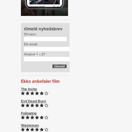
tilmeld nyhedsbrev
Dit navn:
Din email:
Hvad er 1 + 2?
Ekko anbefaler film
The Invite
Evil Dead Burn
Following
Wasteman