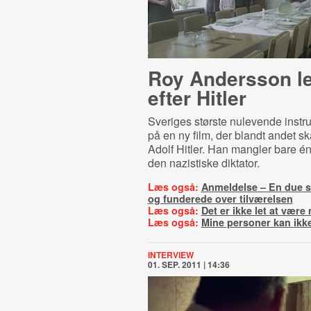
Roy Andersson l
efter Hitler
Sveriges største nulevende instru
på en ny film, der blandt andet s
Adolf Hitler. Han mangler bare én t
den nazistiske diktator.
Læs også:
Anmeldelse – En due s
og funderede over tilværelsen
Læs også:
Det er ikke let at vær
Læs også:
Mine personer kan ikk
INTERVIEW
01. SEP. 2011 | 14:36