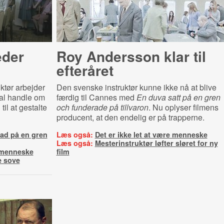
eder
Roy Andersson klar til
efteråret
ktør arbejder
Den svenske instruktør kunne ikke nå at blive
kal handle om
færdig til Cannes med
En duva satt på en gren
il at gestalte
och funderade på tillvaron
. Nu oplyser filmens
producent, at den endelig er på trapperne.
ad på en gren
Læs også:
Det er ikke let at være menneske
Læs også:
Mesterinstruktør løfter sløret for ny
e menneske
film
e sove