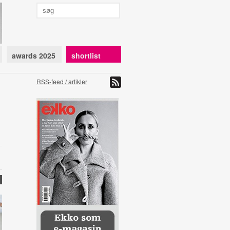
awards 2025
shortlist
RSS-feed / artikler
4