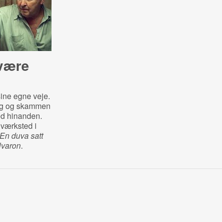
 være
ine egne veje.
ing og skammen
od hinanden.
værksted i
En duva satt
lvaron
.