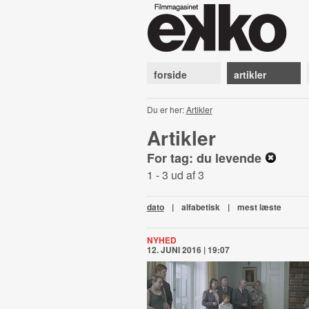
forside
artikler
Du er her:
Artikler
Artikler
For tag: du levende
1 - 3 ud af 3
dato
|
alfabetisk
|
mest læste
NYHED
12. JUNI 2016 | 19:07