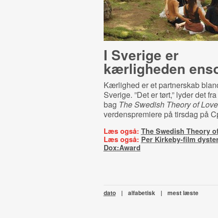
I Sverige er
kærligheden en
Kærlighed er et partnerskab blandt
Sverige. ”Det er tørt,” lyder det fr
bag
The Swedish Theory of Love
verdenspremiere på tirsdag på C
Læs også:
The Swedish Theory o
Læs også:
Per Kirkeby-film dyste
Dox:Award
dato
|
alfabetisk
|
mest læste