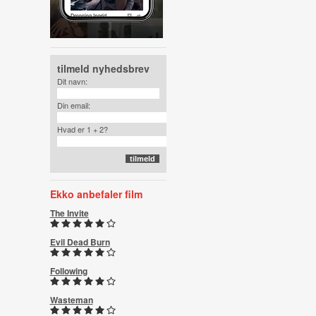
tilmeld nyhedsbrev
Dit navn:
Din email:
Hvad er 1 + 2?
Ekko anbefaler film
The Invite
Evil Dead Burn
Following
Wasteman