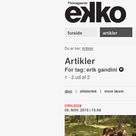
forside
artikler
Du er her:
Artikler
Artikler
For tag: erik gandini
1 - 2 ud af 2
dato
|
alfabetisk
|
mest læste
CPH:DOX
05. NOV. 2015 | 15:58