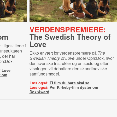
VERDENSPREMIERE:
som
The Swedish Theory of
Love
 ligestillede i
a instruktøren
Ekko er vært for verdenspremiere på
The
, der har
Swedish Theory of Love
under Cph:Dox, hvor
ph:Dox.
den svenske instruktør og en sociolog efter
visningen vil debattere den skandinaviske
f Love
samfundsmodel.
r om
Læs også:
Ti film du bare skal se
Læs også:
Per Kirkeby-film dyster om
Dox:Award