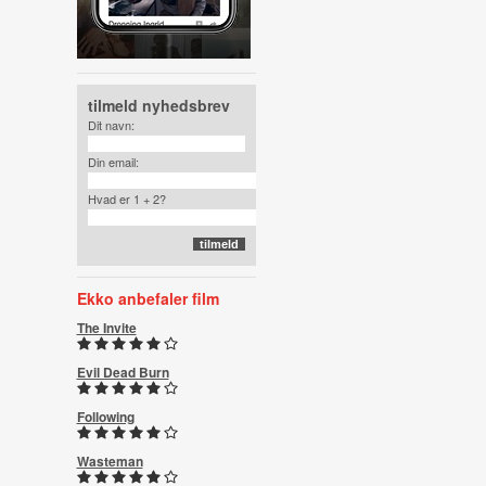
tilmeld nyhedsbrev
Dit navn:
Din email:
Hvad er 1 + 2?
Ekko anbefaler film
The Invite
Evil Dead Burn
Following
Wasteman