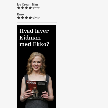
Ice Cream Man
Enzo