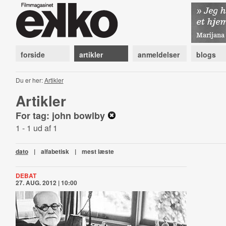
forside
artikler
anmeldelser
blogs
Du er her:
Artikler
Artikler
For tag: john bowlby
1 - 1 ud af 1
dato
|
alfabetisk
|
mest læste
DEBAT
27. AUG. 2012 | 10:00