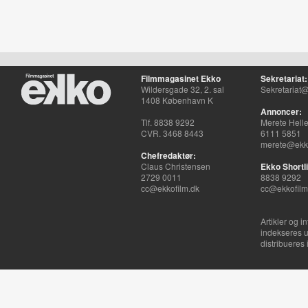
Filmmagasinet Ekko
Sekretariat:
Wildersgade 32, 2. sal
Sekretariat@
1408 København K
Annoncer:
Tlf. 8838 9292
Merete Hell
CVR. 3468 8443
6111 5851
merete@ekko
Chefredaktør:
Claus Christensen
Ekko Shortli
2729 0011
8838 9292
cc@ekkofilm.dk
cc@ekkofilm
Artikler og i
indekseres u
distribueres