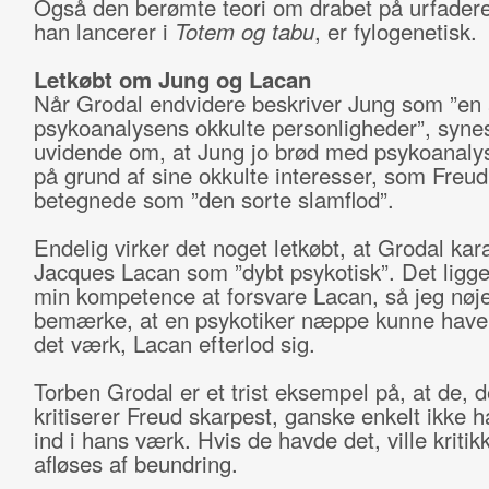
Også den berømte teori om drabet på urfader
han lancerer i
Totem og tabu
, er fylogenetisk.
Letkøbt om Jung og Lacan
Når Grodal endvidere beskriver Jung som ”en 
psykoanalysens okkulte personligheder”, syne
uvidende om, at Jung jo brød med psykoanaly
på grund af sine okkulte interesser, som Freud
betegnede som ”den sorte slamflod”.
Endelig virker det noget letkøbt, at Grodal kar
Jacques Lacan som ”dybt psykotisk”. Det ligge
min kompetence at forsvare Lacan, så jeg nøj
bemærke, at en psykotiker næppe kunne have
det værk, Lacan efterlod sig.
Torben Grodal er et trist eksempel på, at de, d
kritiserer Freud skarpest, ganske enkelt ikke h
ind i hans værk. Hvis de havde det, ville kriti
afløses af beundring.