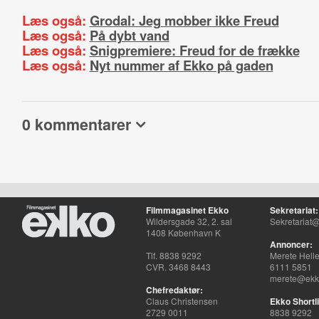
Læs også:
Grodal: Jeg mobber ikke Freud
Læs også:
På dybt vand
Læs også:
Snigpremiere: Freud for de frække
Læs også:
Nyt nummer af Ekko på gaden
0 kommentarer
Filmmagasinet Ekko
Sekretariat:
Wildersgade 32, 2. sal
Sekretariat@
1408 København K
Annoncer:
Tlf. 8838 9292
Merete Hell
CVR. 3468 8443
6111 5851
merete@ekko
Chefredaktør:
Claus Christensen
Ekko Shortli
2729 0011
8838 9292