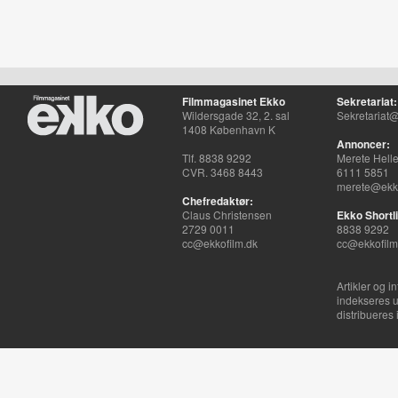
Filmmagasinet Ekko
Sekretariat:
Wildersgade 32, 2. sal
Sekretariat@
1408 København K
Annoncer:
Tlf. 8838 9292
Merete Hell
CVR. 3468 8443
6111 5851
merete@ekko
Chefredaktør:
Claus Christensen
Ekko Shortli
2729 0011
8838 9292
cc@ekkofilm.dk
cc@ekkofilm
Artikler og i
indekseres u
distribueres