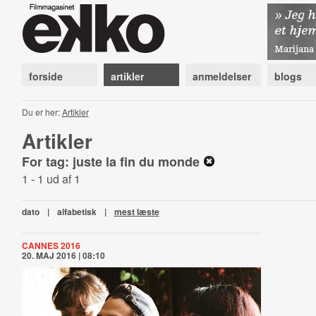
forside
artikler
anmeldelser
blogs
Du er her:
Artikler
Artikler
For tag: juste la fin du monde
1 - 1 ud af 1
dato
|
alfabetisk
|
mest læste
CANNES 2016
20. MAJ 2016 | 08:10