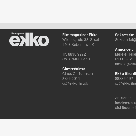
Filmmagasinet Ekko
Sekretariat:
Wildersgade 32, 2. sal
Sekretariat@
1408 København K
Annoncer:
Tlf. 8838 9292
Merete Hell
CVR. 3468 8443
6111 5851
merete@ekko
Chefredaktør:
Claus Christensen
Ekko Shortli
2729 0011
8838 9292
cc@ekkofilm.dk
cc@ekkofilm
Artikler og i
indekseres u
distribueres