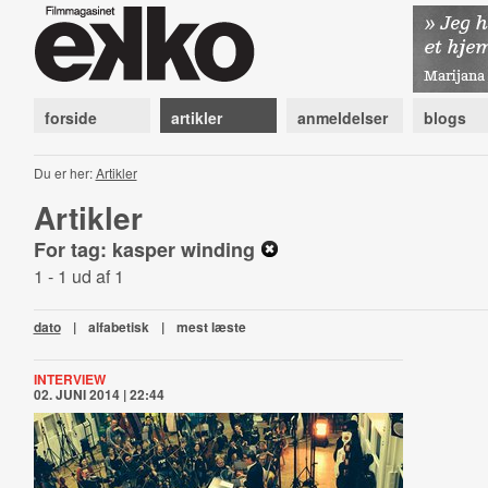
forside
artikler
anmeldelser
blogs
Du er her:
Artikler
Artikler
For tag: kasper winding
1 - 1 ud af 1
dato
|
alfabetisk
|
mest læste
INTERVIEW
02. JUNI 2014 | 22:44