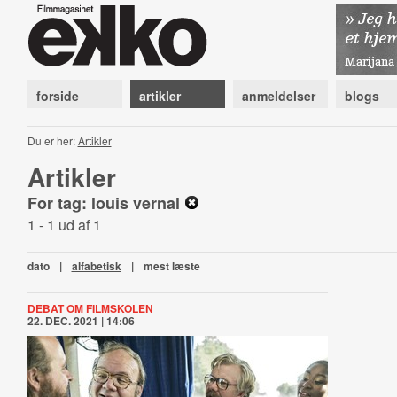
forside
artikler
anmeldelser
blogs
Du er her:
Artikler
Artikler
For tag: louis vernal
1 - 1 ud af 1
dato
|
alfabetisk
|
mest læste
DEBAT OM FILMSKOLEN
22. DEC. 2021 | 14:06