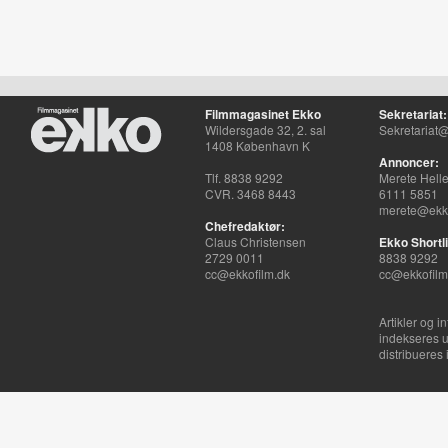
Filmmagasinet Ekko
Sekretariat:
Wildersgade 32, 2. sal
Sekretariat@
1408 København K
Annoncer:
Tlf. 8838 9292
Merete Hell
CVR. 3468 8443
6111 5851
merete@ekko
Chefredaktør:
Claus Christensen
Ekko Shortli
2729 0011
8838 9292
cc@ekkofilm.dk
cc@ekkofilm
Artikler og i
indekseres u
distribueres