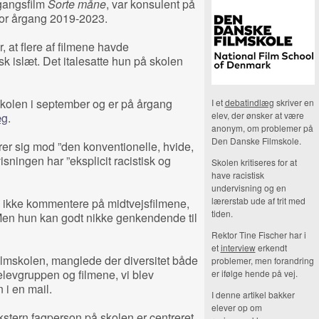
fgangsfilm
Sorte måne
, var konsulent på
 for årgang 2019-2023.
, at flere af filmene havde
k islæt. Det italesatte hun på skolen
kolen i september og er på årgang
I et
debatindlæg
skriver en
elev, der ønsker at være
æg
.
anonym, om problemer på
Den Danske Filmskole.
er sig mod ”den konventionelle, hvide,
isningen har ”eksplicit racistisk og
Skolen kritiseres for at
have racistisk
undervisning og en
lærerstab ude af trit med
 ikke kommentere på midtvejsfilmene,
tiden.
. Men hun kan godt nikke genkendende til
Rektor Tine Fischer har i
et
interview
erkendt
ilmskolen, manglede der diversitet både
problemer, men forandring
elevgruppen og filmene, vi blev
er ifølge hende på vej.
n i en mail.
I denne artikel bakker
elever op om
kstern fagperson på skolen er centreret