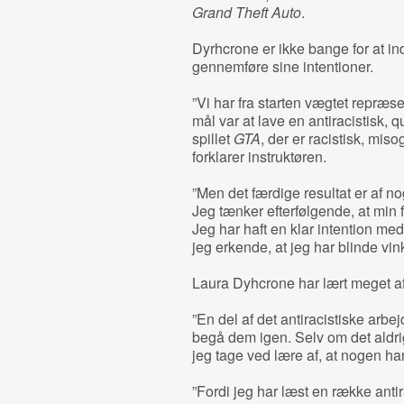
Grand Theft Auto
.
Dyrhcrone er ikke bange for at i
gennemføre sine intentioner.
”Vi har fra starten vægtet repræsen
mål var at lave en antiracistisk, 
spillet
GTA
, der er racistisk, mis
forklarer instruktøren.
”Men det færdige resultat er af n
Jeg tænker efterfølgende, at min fi
Jeg har haft en klar intention me
jeg erkende, at jeg har blinde vink
Laura Dyhcrone har lært meget af 
”En del af det antiracistiske arbej
begå dem igen. Selv om det aldri
jeg tage ved lære af, at nogen har
”Fordi jeg har læst en række antir