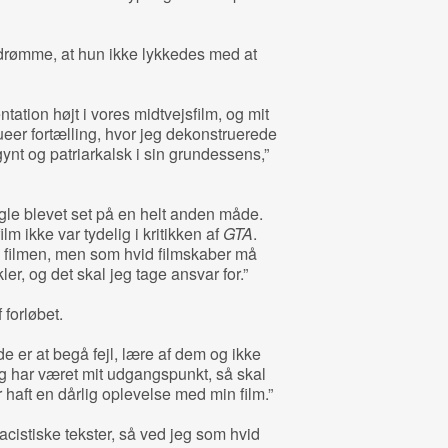
ndrømme, at hun ikke lykkedes med at
tation højt i vores midtvejsfilm, og mit
queer fortælling, hvor jeg dekonstruerede
ogynt og patriarkalsk i sin grundessens,”
ogle blevet set på en helt anden måde.
lm ikke var tydelig i kritikken af
GTA
.
d filmen, men som hvid filmskaber må
ler, og det skal jeg tage ansvar for.”
forløbet.
de er at begå fejl, lære af dem og ikke
g har været mit udgangspunkt, så skal
 haft en dårlig oplevelse med min film.”
acistiske tekster, så ved jeg som hvid