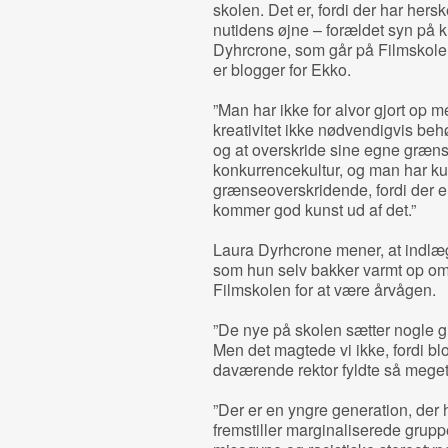
skolen. Det er, fordi der har her
nutidens øjne – forældet syn på k
Dyhrcrone, som går på Filmskolen
er blogger for Ekko.
”Man har ikke for alvor gjort op 
kreativitet ikke nødvendigvis be
og at overskride sine egne græns
konkurrencekultur, og man har ku
grænseoverskridende, fordi der e
kommer god kunst ud af det.”
Laura Dyrhcrone mener, at indlægg
som hun selv bakker varmt op om
Filmskolen for at være årvågen.
”De nye på skolen sætter nogle g
Men det magtede vi ikke, fordi b
daværende rektor fyldte så meget
”Der er en yngre generation, der h
fremstiller marginaliserede grupper