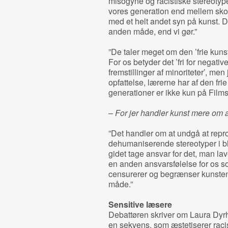
misogyne og racistiske stereotype
vores generation end mellem skol
med et helt andet syn på kunst.
anden måde, end vi gør.”
”De taler meget om den ’frie kuns
For os betyder det ’fri for negativ
fremstillinger af minoriteter’, men
opfattelse, lærerne har af den fri
generationer er ikke kun på Films
– For jer handler kunst mere om 
”Det handler om at undgå at repr
dehumaniserende stereotyper i bli
gidet tage ansvar for det, man lav
en anden ansvarsfølelse for os so
censurerer og begrænser kunsten
måde.”
Sensitive læsere
Debattøren skriver om Laura Dyrh
en sekvens, som æstetiserer raci