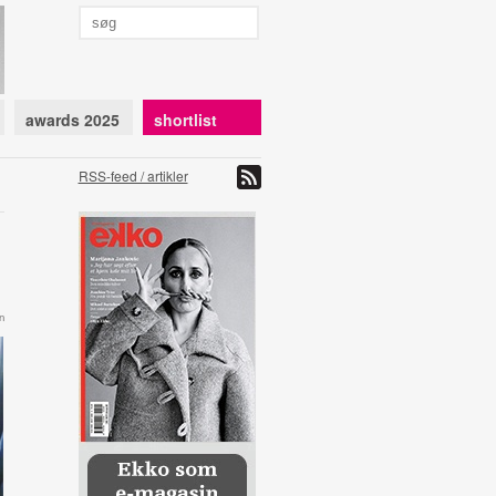
awards 2025
shortlist
RSS-feed / artikler
n