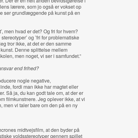
r. Der er en helt anden bevidstgørelse i
ens lærere, som jo også er vokset op
 De ser grundlæggende på kunst på en
t’, men hvad er det? Og fri for hvem?
e stereotyper’ og ’fri for problematiske
 jeg tror ikke, at det er den samme
e kunst. Denne splittelse mellem
kolen, men noget, vi ser i samfundet.”
ansvar end frihed?
oducere nogle negative,
nde, fordi man ikke har magtet eller
er. Så ja, du kan godt tale om, at der er
m filmkunstnere. Jeg oplever ikke, at vi
, men vi taler bare om den på en ny
crones midtvejsfilm, at den byder på
stiske voldsstereotyper gennem spillet