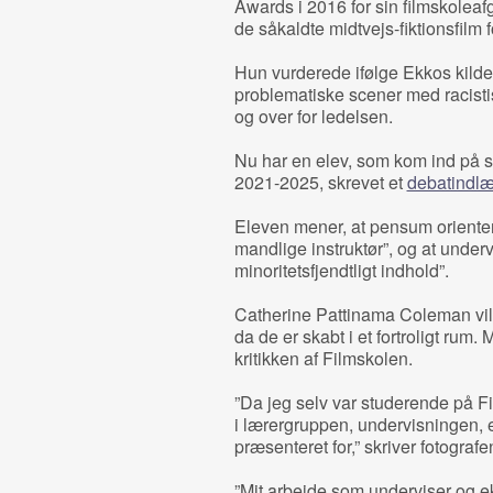
Awards i 2016 for sin filmskolea
de såkaldte midtvejs-fiktionsfilm
Hun vurderede ifølge Ekkos kilder
problematiske scener med racistis
og over for ledelsen.
Nu har en elev, som kom ind på s
2021-2025, skrevet et
debatindl
Eleven mener, at pensum orienter
mandlige instruktør”, og at underv
minoritetsfjendtligt indhold”.
Catherine Pattinama Coleman vil
da de er skabt i et fortroligt rum
kritikken af Filmskolen.
”Da jeg selv var studerende på F
i lærergruppen, undervisningen, 
præsenteret for,” skriver fotografe
”Mit arbejde som underviser og e