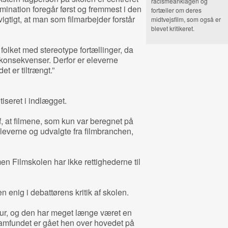
racismeanklagen og
ination foregår først og fremmest i den
fortæller om deres
vigtigt, at man som filmarbejder forstår
midtvejsfilm, som også er
blevet kritikeret.
 folket med stereotype fortællinger, da
e konsekvenser. Derfor er eleverne
t er tiltrængt.”
tiseret i indlægget.
 at filmene, som kun var beregnet på
 eleverne og udvalgte fra filmbranchen,
men Filmskolen har ikke rettighederne til
 enig i debattørens kritik af skolen.
aur, og den har meget længe været en
samfundet er gået hen over hovedet på