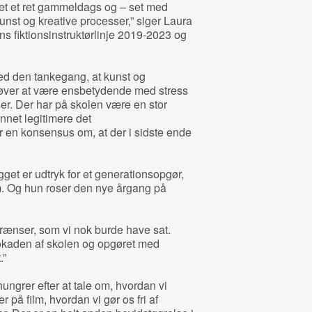
sket et ret gammeldags og – set med
unst og kreative processer,” siger Laura
s fiktionsinstruktørlinje 2019-2023 og
med den tankegang, at kunst og
høver at være ensbetydende med stress
er. Der har på skolen være en stor
nnet legitimere det
r en konsensus om, at der i sidste ende
et er udtryk for et generationsopgør,
. Og hun roser den nye årgang på
rænser, som vi nok burde have sat.
lokaden af skolen og opgøret med
.”
ungrer efter at tale om, hvordan vi
 på film, hvordan vi gør os fri af