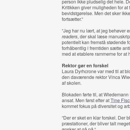
person ikke pludselig det hele. Det
Kritikken giver muligheden for at f
bevidstgørelse. Men det sker ikke
fortsætter.”
”Jeg har nu lært, at jeg behøver 
readers
, der skal læse manuskri
potentielt kan fremstå stødende f
forhåbentlig i fremtiden sætte a
med at etablere rammerne for at 
Rektor gør en forskel
Laura Dyrhcrone var med til at bl
den daværende rektor Vinca Wi
af skolen.
Blokaden førte til, at Wiedemann b
ansat. Men først efter at
Tine Fisc
kommet fokus på diversitet og arb
”Der er sket en klar forskel. Der 
præstationer, der bliver talt mege
ønsker at gå på.”