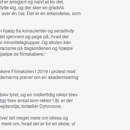
 er arrogant og naivt at tro det.
lytte sig, og der sker en gradvis
 over én nat. Det er en erkendelse, som
en hjælp fra konsulenter og
sensitivity
ptet igennem og pege på, hvad der
or minoritetsgrupper. Og skolen kan
ntiracisme på dagsordenen og hjælpe
hjælpe os filmskabere.”
okere Filmskolen i 2019 i protest mod
edemanns planer om en akademisering
lev fyret, og en midlertidig rektor blev
her
blev ansat som rektor i år, er der
ejdsmiljø, fortæller Dyhrcrone.
bliver talt meget mere om stress og
t mere om, hvad det er for en skole, vi