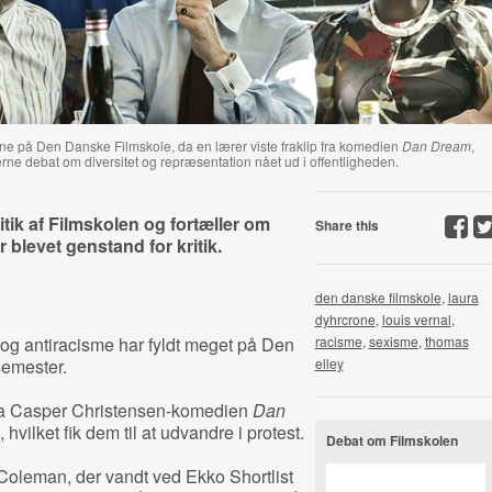
rne på Den Danske Filmskole, da en lærer viste fraklip fra komedien
Dan Dream
,
erne debat om diversitet og repræsentation nået ud i offentligheden.
tik af Filmskolen og fortæller om
Share this
 blevet genstand for kritik.
den danske filmskole
,
laura
dyhrcrone
,
louis vernal
,
 og antiracisme har fyldt meget på Den
racisme
,
sexisme
,
thomas
semester.
elley
 fra Casper Christensen-komedien
Dan
 hvilket fik dem til at udvandre i protest.
Debat om Filmskolen
Coleman, der vandt ved Ekko Shortlist