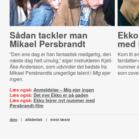
Sådan tackler man
Ekko
Mikael Persbrandt
med P
”Den ene dag er han fantastisk medgørlig, den
Kom til s
næste dag helt umulig,” siger instruktøren Kjell-
far/datte
Åke Andersson, som udvinder det bedste fra
nummer af
Mikael Persbrandts uregerlige talent i
Mig ejer
som cover
ingen
.
Læs også:
Anmeldelse – Mig ejer ingen
Læs også:
Det nye Ekko er på gaden
Læs også:
Ekko fejrer nyt nummer med
Persbrandt-film
dato
|
alfabetisk
|
mest læste