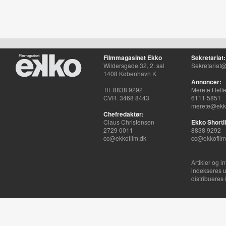
Filmmagasinet Ekko
Sekretariat:
Wildersgade 32, 2. sal
Sekretariat@
1408 København K
Annoncer:
Tlf. 8838 9292
Merete Hell
CVR. 3468 8443
6111 5851
merete@ekko
Chefredaktør:
Claus Christensen
Ekko Shortli
2729 0011
8838 9292
cc@ekkofilm.dk
cc@ekkofilm
Artikler og i
indekseres u
distribueres