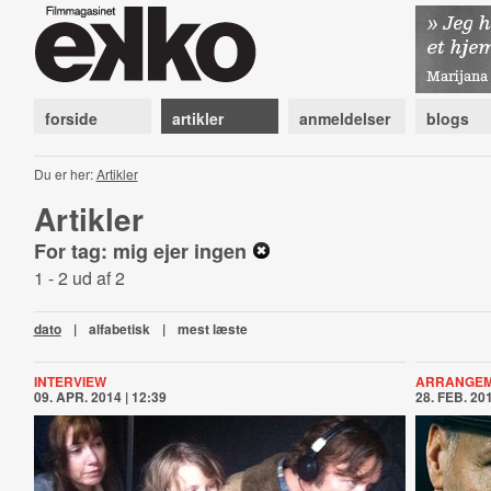
forside
artikler
anmeldelser
blogs
Du er her:
Artikler
Artikler
For tag: mig ejer ingen
1 - 2 ud af 2
dato
|
alfabetisk
|
mest læste
INTERVIEW
ARRANGE
09. APR. 2014 | 12:39
28. FEB. 201