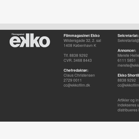
Filmmagasinet Ekko
Sekretariat:
Wildersgade 32, 2. sal
Sekretariat@
1408 København K
Annoncer:
Tlf. 8838 9292
Merete Hell
CVR. 3468 8443
6111 5851
merete@ekko
Chefredaktør:
Claus Christensen
Ekko Shortli
2729 0011
8838 9292
cc@ekkofilm.dk
cc@ekkofilm
Artikler og i
indekseres u
distribueres