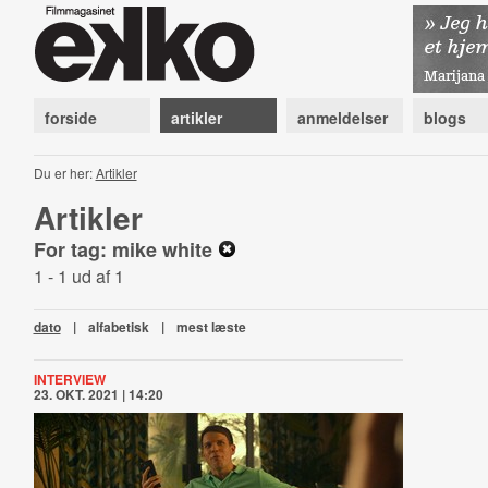
forside
artikler
anmeldelser
blogs
Du er her:
Artikler
Artikler
For tag: mike white
1 - 1 ud af 1
dato
|
alfabetisk
|
mest læste
INTERVIEW
23. OKT. 2021 | 14:20