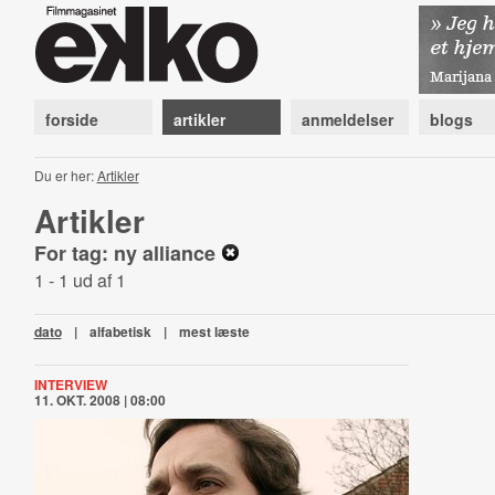
forside
artikler
anmeldelser
blogs
Du er her:
Artikler
Artikler
For tag: ny alliance
1 - 1 ud af 1
dato
|
alfabetisk
|
mest læste
INTERVIEW
11. OKT. 2008 | 08:00