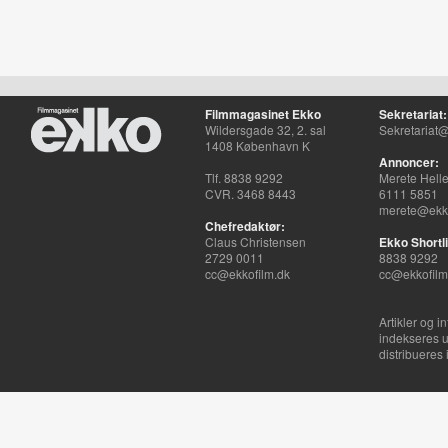
Filmmagasinet Ekko
Sekretariat:
Wildersgade 32, 2. sal
Sekretariat@
1408 København K
Annoncer:
Tlf. 8838 9292
Merete Hell
CVR. 3468 8443
6111 5851
merete@ekko
Chefredaktør:
Claus Christensen
Ekko Shortli
2729 0011
8838 9292
cc@ekkofilm.dk
cc@ekkofilm
Artikler og i
indekseres u
distribueres