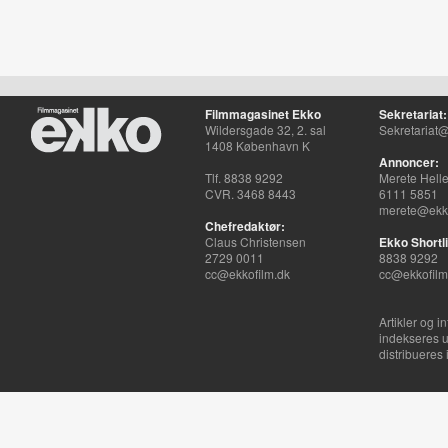
Filmmagasinet Ekko
Sekretariat:
Wildersgade 32, 2. sal
Sekretariat@
1408 København K
Annoncer:
Tlf. 8838 9292
Merete Hell
CVR. 3468 8443
6111 5851
merete@ekko
Chefredaktør:
Claus Christensen
Ekko Shortli
2729 0011
8838 9292
cc@ekkofilm.dk
cc@ekkofilm
Artikler og i
indekseres u
distribueres