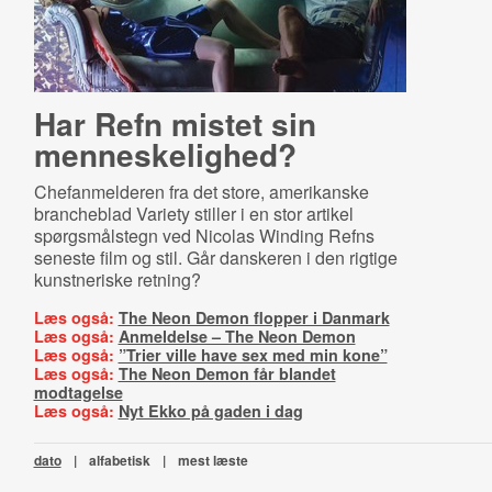
Har Refn mistet sin
menneskelighed?
Chefanmelderen fra det store, amerikanske
brancheblad Variety stiller i en stor artikel
spørgsmålstegn ved Nicolas Winding Refns
seneste film og stil. Går danskeren i den rigtige
kunstneriske retning?
Læs også:
The Neon Demon flopper i Danmark
Læs også:
Anmeldelse – The Neon Demon
Læs også:
”Trier ville have sex med min kone”
Læs også:
The Neon Demon får blandet
modtagelse
Læs også:
Nyt Ekko på gaden i dag
dato
|
alfabetisk
|
mest læste