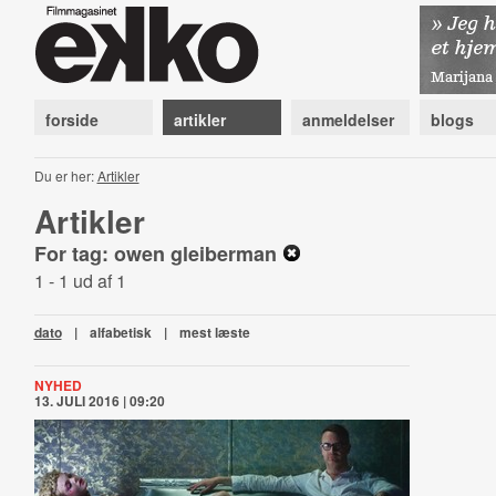
forside
artikler
anmeldelser
blogs
Du er her:
Artikler
Artikler
For tag: owen gleiberman
1 - 1 ud af 1
dato
|
alfabetisk
|
mest læste
NYHED
13. JULI 2016 | 09:20