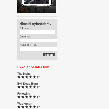
tilmeld nyhedsbrev
Dit navn:
Din email:
Hvad er 1 + 2?
Ekko anbefaler film
The Invite
Evil Dead Burn
Following
Wasteman