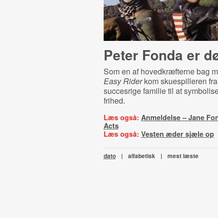
Peter Fonda er d
Som en af hovedkræfterne bag m
Easy Rider
kom skuespilleren fra
succesrige familie til at symbolis
frihed.
Læs også:
Anmeldelse – Jane Fon
Acts
Læs også:
Vesten æder sjæle op
dato
|
alfabetisk
|
mest læste