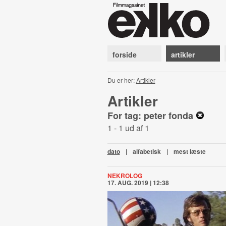
forside
artikler
Du er her:
Artikler
Artikler
For tag: peter fonda
1 - 1 ud af 1
dato
|
alfabetisk
|
mest læste
NEKROLOG
17. AUG. 2019 | 12:38