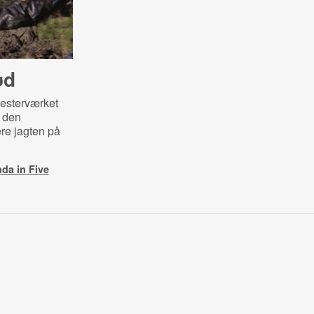
ød
esterværket
 den
ere jagten på
da in Five