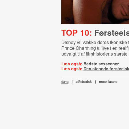
TOP 10:
Førsteel
Disney vil vække deres ikoniske f
Prince Charming til live i en realf
udvalgt ti af filmhistoriens størst
Læs også:
Bedste sexscener
Læs også:
Den stenede førsteels
dato
|
alfabetisk
|
mest læste