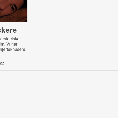
skere
ørsteelsker
ilm. Vi har
e hjerteknusere.
ker