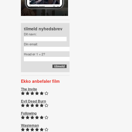
tilmeld nyhedsbrev
Dit navn:
Din email:
Hvad er 1 + 2?
Ekko anbefaler film
The Invite
Evil Dead Burn
Following
Wasteman