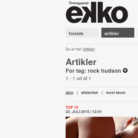
forside
artikler
Du er her:
Artikler
Artikler
For tag: rock hudson
1 - 1 ud af 1
dato
|
alfabetisk
|
mest læste
TOP 10
22. JULI 2015 | 12:51