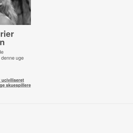
rier
n
de
 i denne uge
 uciviliseret
ge skuespillere