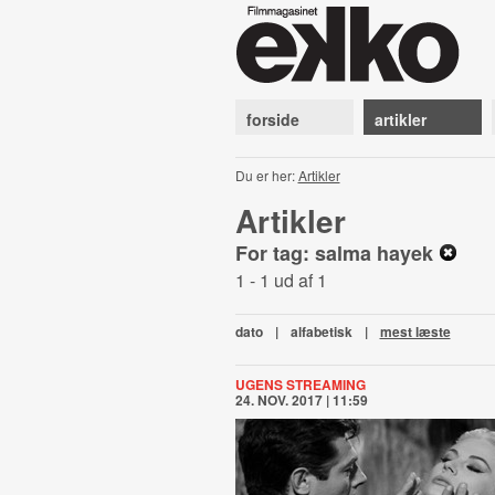
forside
artikler
Du er her:
Artikler
Artikler
For tag: salma hayek
1 - 1 ud af 1
dato
|
alfabetisk
|
mest læste
UGENS STREAMING
24. NOV. 2017 | 11:59