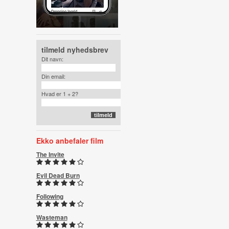
tilmeld nyhedsbrev
Dit navn:
Din email:
Hvad er 1 + 2?
Ekko anbefaler film
The Invite
Evil Dead Burn
Following
Wasteman