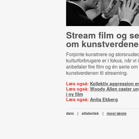
Stream film og se
om kunstverdene
Forpinte kunstnere og storsnude
kulturforbrugere er i fokus, når vi
anbefaler fire film og én serie om
kunstverdenen til streaming.
Læs også:
Kollektiv aggression er
Læs også:
Woody Allen caster un
i ny film
Læs også:
Anita Ekberg
dato
|
alfabetisk
|
mest læste