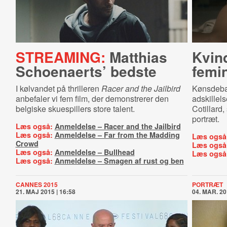
STREAMING:
Matthias
Kvind
Schoenaerts’ bedste
femin
I kølvandet på thrilleren
Racer and the Jailbird
Kønsdebat
anbefaler vi fem film, der demonstrerer den
adskillel
belgiske skuespillers store talent.
Cotillard,
portræt.
Læs også:
Anmeldelse – Racer and the Jailbird
Læs også:
Anmeldelse – Far from the Madding
Læs også
Crowd
Læs også
Læs også:
Anmeldelse – Bullhead
Læs også
Læs også:
Anmeldelse – Smagen af rust og ben
CANNES 2015
PORTRÆT
21. MAJ 2015 | 16:58
04. MAR. 20