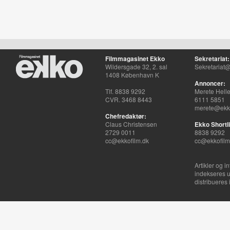
Filmmagasinet Ekko
Sekretariat:
Wildersgade 32, 2. sal
Sekretariat@
1408 København K
Annoncer:
Tlf. 8838 9292
Merete Hell
CVR. 3468 8443
6111 5851
merete@ekko
Chefredaktør:
Claus Christensen
Ekko Shortli
2729 0011
8838 9292
cc@ekkofilm.dk
cc@ekkofilm
Artikler og i
indekseres u
distribueres