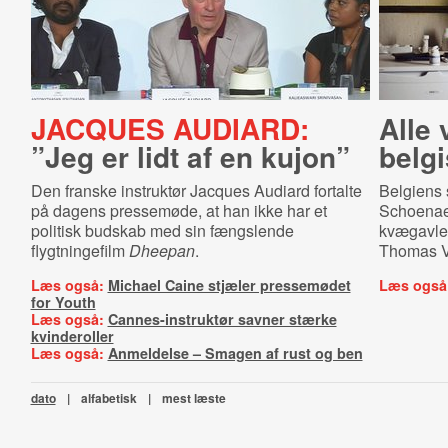
JACQUES AUDIARD:
Alle 
”Jeg er lidt af en kujon”
belg
Den franske instruktør Jacques Audiard fortalte
Belgiens 
på dagens pressemøde, at han ikke har et
Schoenaer
politisk budskab med sin fængslende
kvægavle
flygtningefilm
Dheepan
.
Thomas V
Læs også:
Michael Caine stjæler pressemødet
Læs også
for Youth
Læs også:
Cannes-instruktør savner stærke
kvinderoller
Læs også:
Anmeldelse – Smagen af rust og ben
dato
|
alfabetisk
|
mest læste