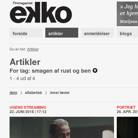
forside
artikler
anmeldelser
blogs
Du er her:
Artikler
Artikler
For tag: smagen af rust og ben
1 - 4 ud af 4
dato
|
alfabetisk
|
mest læste
UGENS STREAMING
PORTRÆT
22. JUNI 2018 | 17:12
26. APR. 201