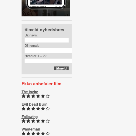
tilmeld nyhedsbrev
Dit navn:
Din email:
Hvad er 1 + 2?
Ekko anbefaler film
The Invite
Evil Dead Burn
Following
Wasteman