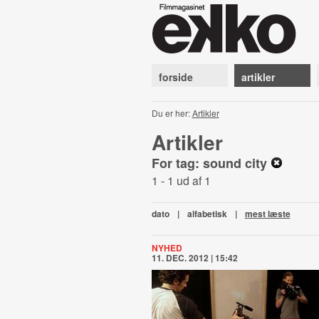
forside
artikler
Du er her:
Artikler
Artikler
For tag: sound city
1 - 1 ud af 1
dato
|
alfabetisk
|
mest læste
NYHED
11. DEC. 2012 | 15:42