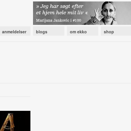
anmeldelser
blogs
om ekko
shop