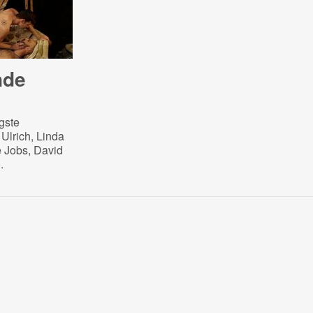
­de
gste
 Ulrich, Linda
e Jobs, David
.