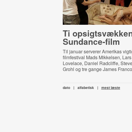
Ti op­sigtsvæk­ken
Sundance-film
Til januar serverer Amerikas vigti
filmfestival Mads Mikkelsen, Lars
Lovelace, Daniel Radcliffe, Stev
Grohl og tre gange James Franco
dato
|
alfabetisk
|
mest læste