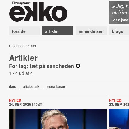
forside
artikler
anmeldelser
blogs
Du er her:
Artikler
Artikler
For tag: tæt på sandheden
1 - 4 ud af 4
dato
|
alfabetisk
|
mest læste
NYHED
NYHED
24. SEP. 2025 | 10:31
23. SEP. 202