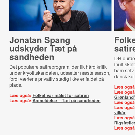
Jonatan Spang
Folke
udskyder Tæt på
satir
sandheden
DR burde 
inuit-sket
Det populære satireprogram, der fik hård kritik
barn selv 
under kryolitskandalen, udsætter næste sæson,
dansk kult
fordi værtens privatliv stadig ikke er faldet på
plads.
Læs også
Læs også
Læs også:
Folket var målet for satiren
Grønland
Læs også:
Anmeldelse – Tæt på sandheden
Læs også
Læs også
vilkår
Læs også
Rigsfælle
Læs også