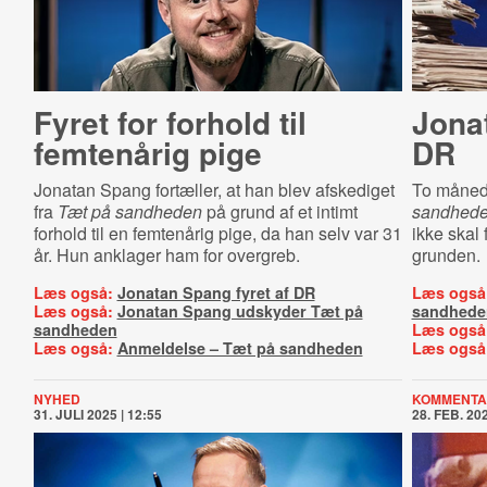
Fyret for forhold til
Jonat
femtenårig pige
DR
Jonatan Spang fortæller, at han blev afskediget
To månede
fra
Tæt på sandheden
på grund af et intimt
sandhed
forhold til en femtenårig pige, da han selv var 31
ikke skal 
år. Hun anklager ham for overgreb.
grunden.
Læs også:
Jonatan Spang fyret af DR
Læs også
Læs også:
Jonatan Spang udskyder Tæt på
sandhede
sandheden
Læs også
Læs også:
Anmeldelse – Tæt på sandheden
Læs også
NYHED
KOMMENTA
31. JULI 2025 | 12:55
28. FEB. 202