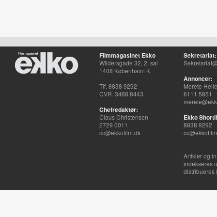
Filmmagasinet Ekko
Sekretariat:
Wildersgade 32, 2. sal
Sekretariat@
1408 København K
Annoncer:
Tlf. 8838 9292
Merete Hell
CVR. 3468 8443
6111 5851
merete@ekko
Chefredaktør:
Claus Christensen
Ekko Shortli
2729 0011
8838 9292
cc@ekkofilm.dk
cc@ekkofilm
Artikler og i
indekseres u
distribueres