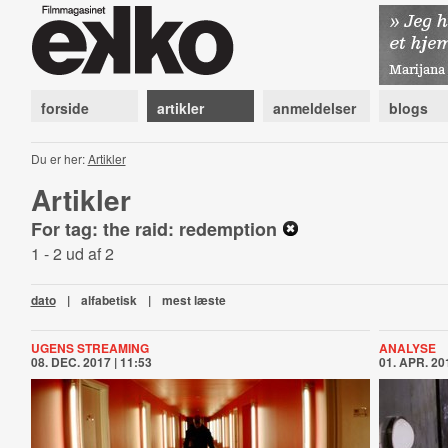
forside
artikler
anmeldelser
blogs
Du er her:
Artikler
Artikler
For tag: the raid: redemption
1 - 2 ud af 2
dato
|
alfabetisk
|
mest læste
UGENS STREAMING
ANALYSE
08. DEC. 2017 | 11:53
01. APR. 201