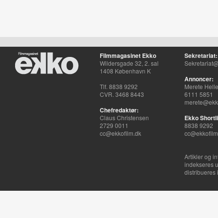
Filmmagasinet Ekko
Sekretariat:
Wildersgade 32, 2. sal
Sekretariat@
1408 København K
Annoncer:
Tlf. 8838 9292
Merete Hell
CVR. 3468 8443
6111 5851
merete@ekko
Chefredaktør:
Claus Christensen
Ekko Shortli
2729 0011
8838 9292
cc@ekkofilm.dk
cc@ekkofilm
Artikler og i
indekseres u
distribueres