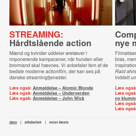
STREAMING:
Comp
Hårdtslående action
nye 
Mænd og kvinder uddeler øretæver i
Filmatiser
imponerende kampscener, når hunden eller
bras, men 
brormand skal hævnes. Vi anbefaler fem af de
inspiratio
bedste moderne actionfilm, der kan ses på
Raid
afvis
danske streamingtjenester.
inddelt un
Læs også:
Anmeldelse – Atomic Blonde
Læs også
Læs også:
Anmeldelse – Underverden
Læs også
Læs også:
Anmeldelse – John Wick
ny klumm
Læs også
Læs også
dato
|
alfabetisk
|
mest læste