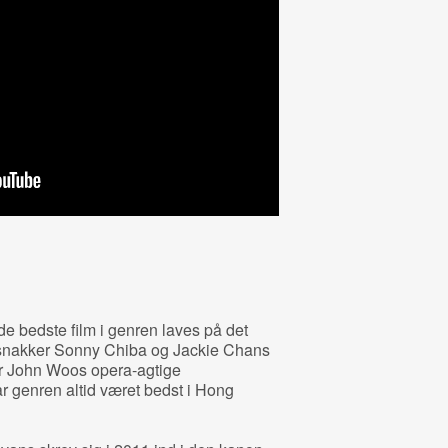
de bedste film i genren laves på det
i snakker Sonny Chiba og Jackie Chans
ler John Woos opera-agtige
ar genren altid været bedst i Hong