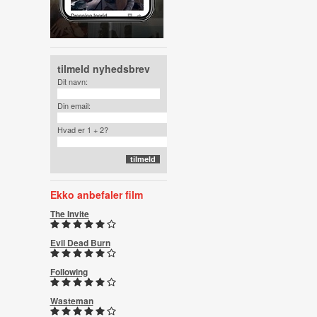
tilmeld nyhedsbrev
Dit navn:
Din email:
Hvad er 1 + 2?
Ekko anbefaler film
The Invite
Evil Dead Burn
Following
Wasteman