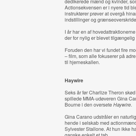
dedikerede mænd og kvinder, som
Actionsekvensen er i nyere tid blev
instruktører prøver at overgå h
indstillinger og grænseoverskride
I år har en af hovedattraktionerne
der for nylig er blevet tilgængeli
Foruden den har vi fundet fire mo
– film, som alle fokuserer på ad
til hjerneskallen.
Haywire
Seks år før Charlize Theron skød
spillede MMA-udøveren Gina Cara
Bourne i den oversete
Haywire
.
Gina Carano udstråler en naturlig
hende i selskab med actionmæn
Sylvester Stallone. At hun ikke har
ganske enkelt et tab.