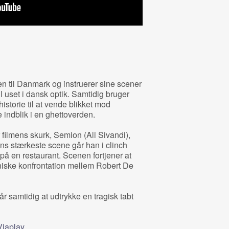
 til Danmark og instruerer sine scener
l uset i dansk optik. Samtidig bruger
istorie til at vende blikket mod
 indblik i en ghettoverden.
 filmens skurk, Semion (Ali Sivandi),
s stærkeste scene går han i clinch
 en restaurant. Scenen fortjener at
iske konfrontation mellem Robert De
r samtidig at udtrykke en tragisk tabt
Viaplay
.