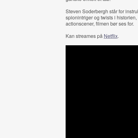
Steven Soderbergh står for instru
spionintriger og twists i historie
actionscener, filmen bør ses for.
Kan streames på
Netflix
.