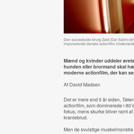
Den succesfulde kirurg Zaid (Dar Salim) bl
imponerende danske actionfilm
Underverd
Mænd og kvinder uddeler øret
hunden eller brormand skal hæv
moderne actionfilm, der kan se
Af David Madsen
Det er mere end ti år siden,
Take
actionfilm, som dominerede i 80’e
fokus, mens skurke bliver ramt af
kraniebrud.
Men de svulstige muskelmonstre fr