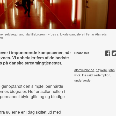
iver selvtægtmand, da lillebroren myrdes af lokale gangstere i Fenar Ahmads
en
.
æver i imponerende kampscener, når
Share this
nes. Vi anbefaler fem af de bedste
s på danske streamingtjenester.
atomic blonde
,
haywire
,
john
wick
,
the raid: redemption
,
underverden
n
genopfandt den simple, benhårde
rnes biografer. Her er actionhelten i
 permanent blyforgiftning og blodige
a 80’erne er i dag skiftet ud med