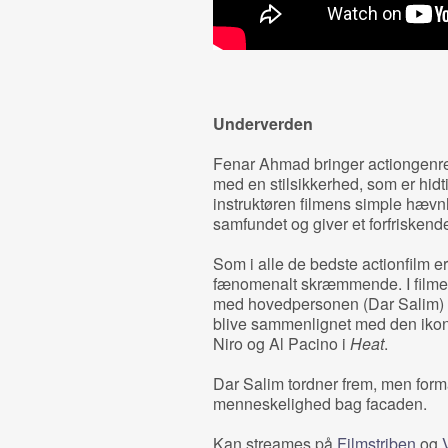
Underverden
Fenar Ahmad bringer actiongenren
med en stilsikkerhed, som er hidti
instruktøren filmens simple hævnh
samfundet og giver et forfriskende
Som i alle de bedste actionfilm er
fænomenalt skræmmende. I filmen
med hovedpersonen (Dar Salim) på
blive sammenlignet med den ikon
Niro og Al Pacino i
Heat
.
Dar Salim tordner frem, men formå
menneskelighed bag facaden.
Kan streames på
Filmstriben
og