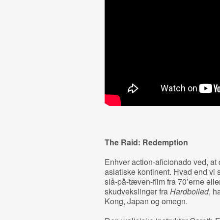
The Raid: Redemption
Enhver action-aficionado ved, at 
asiatiske kontinent. Hvad end v
slå-på-tæven-film fra 70’erne el
skudvekslinger fra
Hardboiled
, h
Kong, Japan og omegn.