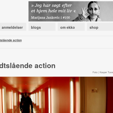
anmeldelser
blogs
om ekko
shop
tslående action
dtslående action
Foto | Kasper Tuxe