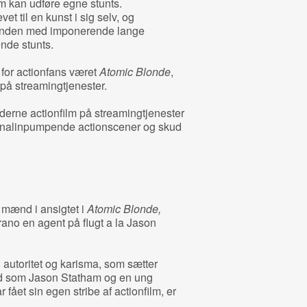
 kan udføre egne stunts.
et til en kunst i sig selv, og
inanden med imponerende lange
nde stunts.
 for actionfans været
Atomic Blonde
,
g på streamingtjenester.
derne actionfilm på streamingtjenester
renalinpumpende actionscener og skud
 mænd i ansigtet i
Atomic Blonde,
no en agent på flugt a la Jason
 autoritet og karisma, som sætter
d som Jason Statham og en ung
 fået sin egen stribe af actionfilm, er