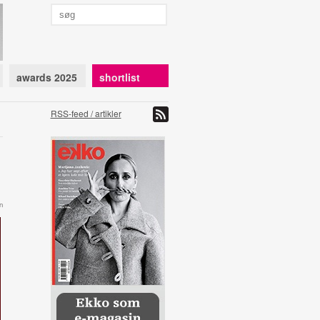
awards 2025
shortlist
RSS-feed / artikler
n