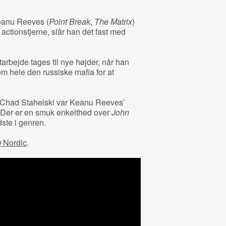
Keanu Reeves (
Point Break
,
The Matrix
)
actionstjerne, slår han det fast med
tarbejde tages til nye højder, når han
 hele den russiske mafia for at
tør Chad Stahelski var Keanu Reeves’
 Der er en smuk enkelthed over
John
dste i genren.
 Nordic
.