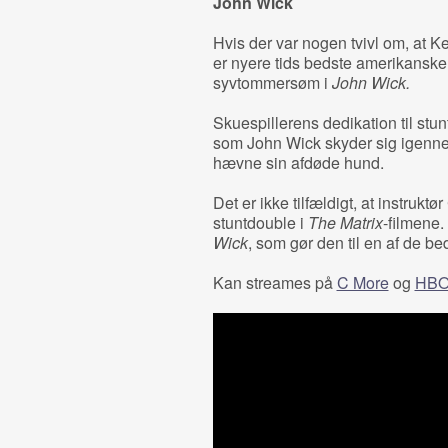
John Wick
Hvis der var nogen tvivl om, at 
er nyere tids bedste amerikanske 
syvtommersøm i
John Wick.
Skuespillerens dedikation til stun
som John Wick skyder sig igennem
hævne sin afdøde hund.
Det er ikke tilfældigt, at instruk
stuntdouble i
The Matrix
-filmene.
Wick
, som gør den til en af de be
Kan streames på
C More
og
HBO