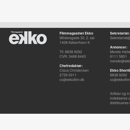
Filmmagasinet Ekko
Sekretariat:
Wildersgade 32, 2. sal
Sekretariat@
1408 København K
Annoncer:
Tlf. 8838 9292
Merete Hell
CVR. 3468 8443
6111 5851
merete@ekko
Chefredaktør:
Claus Christensen
Ekko Shortli
2729 0011
8838 9292
cc@ekkofilm.dk
cc@ekkofilm
Artikler og i
indekseres u
distribueres