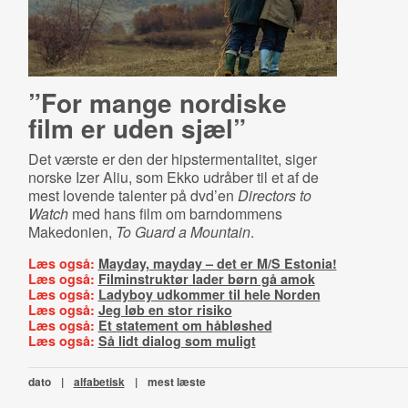
”For mange nordiske
film er uden sjæl”
Det værste er den der hipstermentalitet, siger
norske Izer Aliu, som Ekko udråber til et af de
mest lovende talenter på dvd’en
Directors to
Watch
med hans film om barndommens
Makedonien,
To Guard a Mountain
.
Læs også:
Mayday, mayday – det er M/S Estonia!
Læs også:
Filminstruktør lader børn gå amok
Læs også:
Ladyboy udkommer til hele Norden
Læs også:
Jeg løb en stor risiko
Læs også:
Et statement om håbløshed
Læs også:
Så lidt dialog som muligt
dato
|
alfabetisk
|
mest læste