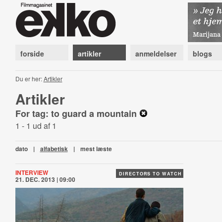
forside
artikler
anmeldelser
blogs
Du er her:
Artikler
Artikler
For tag: to guard a mountain
1 - 1 ud af 1
dato
|
alfabetisk
|
mest læste
INTERVIEW
DIRECTORS TO WATCH
21. DEC. 2013 | 09:00