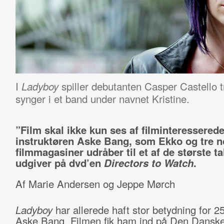
I
spiller debutanten Casper Castello tr
Ladyboy
synger i et band under navnet Kristine.
”Film skal ikke kun ses af filminteresserede
instruktøren Aske Bang, som Ekko og tre n
filmmagasiner udråber til et af de største ta
udgiver på dvd’en
Directors to Watch
.
Af Marie Andersen og Jeppe Mørch
Ladyboy
har allerede haft stor betydning for 2
Aske Bang. Filmen fik ham ind på Den Danske