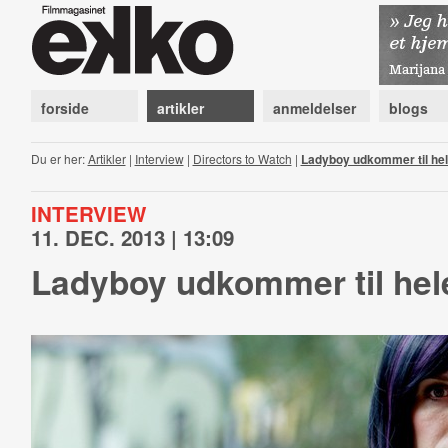
forside
artikler
anmeldelser
blogs
Du er her:
Artikler
|
Interview
|
Directors to Watch
|
Ladyboy udkommer til he
INTERVIEW
11. DEC. 2013 | 13:09
Ladyboy udkommer til hel