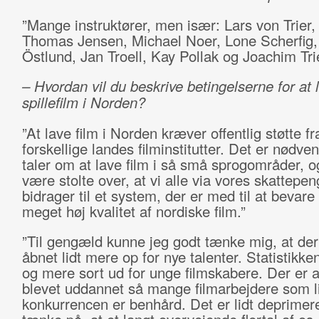
”Mange instruktører, men især: Lars von Trier
Thomas Jensen, Michael Noer, Lone Scherfig
Östlund, Jan Troell, Kay Pollak og Joachim Trie
– Hvordan vil du beskrive betingelserne for at 
spillefilm i Norden?
”At lave film i Norden kræver offentlig støtte fr
forskellige landes filminstitutter. Det er nødven
taler om at lave film i så små sprogområder, og
være stolte over, at vi alle via vores skattepe
bidrager til et system, der er med til at bevare
meget høj kvalitet af nordiske film.”
”Til gengæld kunne jeg godt tænke mig, at der
åbnet lidt mere op for nye talenter. Statistikk
og mere sort ud for unge filmskabere. Der er al
blevet uddannet så mange filmarbejdere som l
konkurrencen er benhård. Det er lidt deprimer