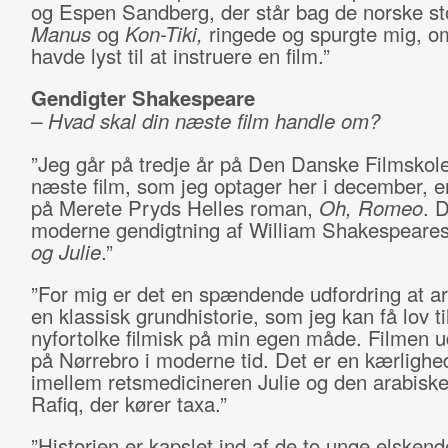
og Espen Sandberg, der står bag de norske st
Manus
og
Kon-Tiki,
ringede og spurgte mig, o
havde lyst til at instruere en film.”
Gendigter Shakespeare
– Hvad skal din næste film handle om?
”Jeg går på tredje år på Den Danske Filmskol
næste film, som jeg optager her i december, e
på Merete Pryds Helles roman,
Oh, Romeo
. 
moderne gendigtning af William Shakespeare
og Julie
.”
”For mig er det en spændende udfordring at a
en klassisk grundhistorie, som jeg kan få lov til
nyfortolke filmisk på min egen måde. Filmen ud
på Nørrebro i moderne tid. Det er en kærlighed
imellem retsmedicineren Julie og den arabiske 
Rafiq, der kører taxa.”
”Historien er kapslet ind af de to unge elskende