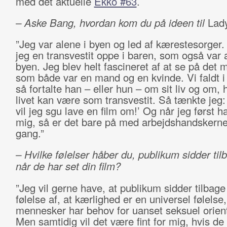
med det aktuelle
Ekko #63
.
– Aske Bang, hvordan kom du på ideen til
Lad
”Jeg var alene i byen og led af kærestesorger
jeg en transvestit oppe i baren, som også var 
byen. Jeg blev helt fascineret af at se på det
som både var en mand og en kvinde. Vi faldt i
så fortalte han – eller hun – om sit liv og om, 
livet kan være som transvestit. Så tænkte jeg:
vil jeg sgu lave en film om!’ Og når jeg først ha
mig, så er det bare på med arbejdshandskerne
gang.”
– Hvilke følelser håber du, publikum sidder ti
når de har set din film?
”Jeg vil gerne have, at publikum sidder tilbag
følelse af, at kærlighed er en universel følelse
mennesker har behov for uanset seksuel orient
Men samtidig vil det være fint for mig, hvis d