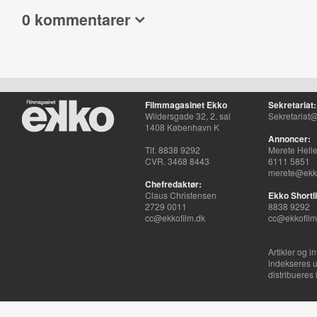
0 kommentarer
Filmmagasinet Ekko
Sekretariat:
Wildersgade 32, 2. sal
Sekretariat@
1408 København K
Annoncer:
Tlf. 8838 9292
Merete Hell
CVR. 3468 8443
6111 5851
merete@ekko
Chefredaktør:
Claus Christensen
Ekko Shortli
2729 0011
8838 9292
cc@ekkofilm.dk
cc@ekkofilm
Artikler og i
indekseres u
distribueres