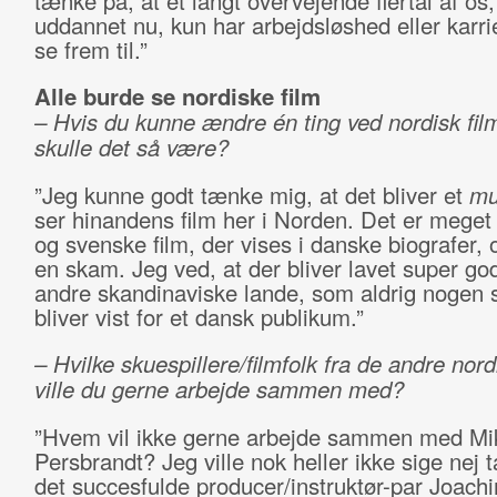
tænke på, at et langt overvejende flertal af os,
uddannet nu, kun har arbejdsløshed eller karrie
se frem til.”
Alle burde se nordiske film
– Hvis du kunne ændre én ting ved nordisk fil
skulle det så være?
”Jeg kunne godt tænke mig, at det bliver et
mu
ser hinandens film her i Norden. Det er meget
og svenske film, der vises i danske biografer, 
en skam. Jeg ved, at der bliver lavet super god
andre skandinaviske lande, som aldrig nogen 
bliver vist for et dansk publikum.”
– Hvilke skuespillere/filmfolk fra de andre nor
ville du gerne arbejde sammen med?
”Hvem vil ikke gerne arbejde sammen med Mi
Persbrandt? Jeg ville nok heller ikke sige nej t
det succesfulde producer/instruktør-par Joac