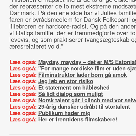
der repræsenter de to mest ekstreme modsætn
Danmark. På den ene side har vi Julies familie
faren er byrådsmedlem for Dansk Folkeparti o
lillebroren er hardcore-racist. Og på den ande
vi Rafiqs familie, der er fremmedgjorte over f
levevis, og som praktiserer tvangsægteskab o
æresrelateret vold.”
Læs også:
Mayday, mayday – det er M/S Estonia
Læs også:
”For mange nordiske film er uden sjæ
Læs også:
Filminstruktør lader børn gå amok
Læs også:
Jeg løb en stor risiko
Læs også:
Et statement om håbløshed
Læs også:
Så lidt dialog som muligt
Læs også:
Norsk talent går i clinch med vor selv
Læs også:
29-årig dansker udråbt til stortalent
Læs også:
Publikum hader mig
Læs også:
Her er fremtidens filmskabere!