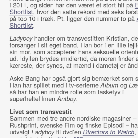
i 2011, og siden har den været et stort hit på
Shortlist
, hvor den satte rekord med seks førs
på top 10 i træk. Pt. ligger den nummer to på
Shortlist
.
Ladyboy
handler om transvestitten Kristian, de
forsanger i sit eget band. Han bor i en lille le
sin mor, som accepterer hans seksuelle oriente
ud. Idyllen brydes imidlertid, da moren finder 
kæreste, der synes, at mænd i dametøj er ån
Aske Bang har også gjort sig bemærket som sk
Han har spillet med i tv-serierne
Album
og
Læ
så har han en mindre rolle som tasketyv i
superheltefilmen
Antboy.
Livet som transvestit
Sammen med tre andre nordiske magasiner –
Rushprint, svenske Flm og finske Episodi – h
udvalgt
Ladyboy
til dvd’en
Directors to Watch
,