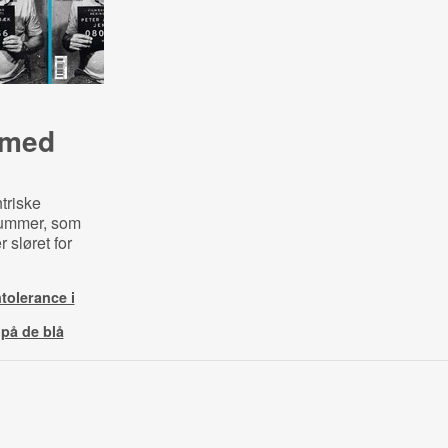
 med
triske
nummer, som
 sløret for
ntolerance i
på de blå