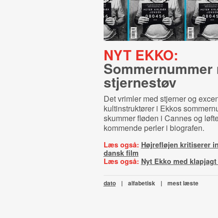
NYT EKKO:
Sommernummer
stjernestøv
Det vrimler med stjerner og excen
kultinstruktører i Ekkos sommer
skummer fløden i Cannes og løfter
kommende perler i biografen.
Læs også:
Højrefløjen kritiserer i
dansk film
Læs også:
Nyt Ekko med klapjagt 
dato
|
alfabetisk
|
mest læste