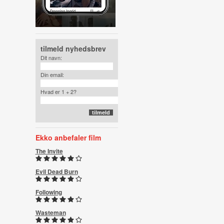
tilmeld nyhedsbrev
Dit navn:
Din email:
Hvad er 1 + 2?
Ekko anbefaler film
The Invite
Evil Dead Burn
Following
Wasteman