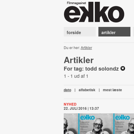
forside
artikler
Du er her:
Artikler
Artikler
For tag: todd solondz
1 - 1 ud af 1
dato
|
alfabetisk
|
mest læste
NYHED
22. JULI 2016 | 13:37