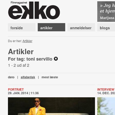
forside
artikler
anmeldelser
blogs
Du er her:
Artikler
Artikler
For tag: toni servillo
1 - 2 ud af 2
dato
|
alfabetisk
|
mest læste
PORTRÆT
INTERVIEW
29. JAN. 2014 | 11:36
14. DEC. 202