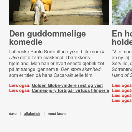
Den guddommelige
En ho
komedie
holde
Italienske Paolo Sorrentino dyrker i film som
Il
”Vi er som
Divo
det bizarre maskespil i barokkens
en ny lejl
hjemland. Men han er hvert eneste øjeblik tæt
Servillo, 
på at trænge igennem til
Den store skønhed
,
Sorrentino
som er titlen på hans Oscar-aktuelle film.
Hand of 
Læs også:
Golden Globe-vindere i øst og vest
Læs også
Læs også:
Cannes-jury forbigår virtuos filmperle
Læs også
Læs også
Læs også
dato
|
alfabetisk
|
mest læste