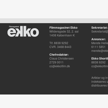
Filmmagasinet Ekko
Sekretariat:
Wildersgade 32, 2. sal
Sekretariat@
1408 København K
Annoncer:
Tlf. 8838 9292
Merete Hell
CVR. 3468 8443
6111 5851
merete@ekko
Chefredaktør:
Claus Christensen
Ekko Shortli
2729 0011
8838 9292
cc@ekkofilm.dk
cc@ekkofilm
Artikler og i
indekseres u
distribueres