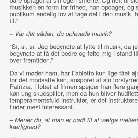
bare optaget af sin egen smerte. Og helt til sid
musikken en form for frihed, han opdager, og s
publikum endelig lov at tage del i den musik, h
til.”
–
Var det sådan, du oplevede musik?
”Si, si, si. Jeg begyndte at lytte til musik, da j
begyndte at få det bedre og følte mig i stand ti
over fremtiden.”
Da vi møder ham, har Fabietto kun lige fået ø
for det modsatte køn, ansporet af sin forstyrre
Patrizia. I løbet af filmen spejder han flere ga
køn ung skuespiller, men da hun bliver hudflett
temperamentsfuld instruktør, er det instruktøre
finder mest interessant.
–
Mener du, at man er nødt til at vælge melle
kærlighed?