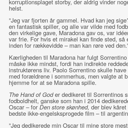
korruptionsplaget storby, der aldrig vinder no
helst.
”Jeg var fjorten år gammel. Hvad kan jeg sige
en fantastisk spiller, og alle var vilde med fod
den virkelige gave, Maradona gav os, var idée
var frie. For hvis et mirakel kan finde sted, så 
inden for rækkevidde – man kan røre ved den.
Kærligheden til Maradona har fulgt Sorrentino h
måske ikke mindst, fordi han indirekte redded
instruktørens liv. Paolo Sorrentino skulle have
med forældrene i sommerhus, men valgte at b
hjemme for at se Maradona spille.
The Hand of God
er dedikeret til Sorrentinos s
fodboldhelt, ganske som han i 2014 dedikered
Oscar – for
Den store skønhed,
der blev kåret
bedste ikke-engelsksprogede film – til argenti
”Jeg dedikerede min Oscar til mine store mest