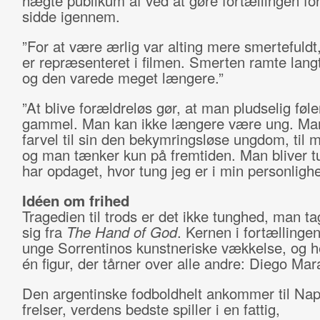
hægte publikum af ved at gøre fortællingen for
sidde igennem.
”For at være ærlig var alting mere smertefuldt
er repræsenteret i filmen. Smerten ramte lang
og den varede meget længere.”
”At blive forældreløs gør, at man pludselig føle
gammel. Man kan ikke længere være ung. Man
farvel til sin den bekymringsløse ungdom, til 
og man tænker kun på fremtiden. Man bliver t
har opdaget, hvor tung jeg er i min personligh
Idéen om frihed
Tragedien til trods er det ikke tunghed, man t
sig fra
The Hand of God
. Kernen i fortællinge
unge Sorrentinos kunstneriske vækkelse, og h
én figur, der tårner over alle andre: Diego Ma
Den argentinske fodboldhelt ankommer til Nap
frelser, verdens bedste spiller i en fattig,