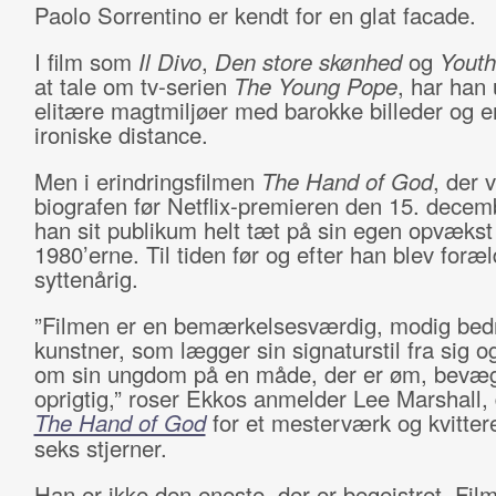
Paolo Sorrentino er kendt for en glat facade.
I film som
Il Divo
,
Den store skønhed
og
Youth
at tale om tv-serien
The Young Pope
, har han 
elitære magtmiljøer med barokke billeder og e
ironiske distance.
Men i erindringsfilmen
The Hand of God
, der v
biografen før Netflix-premieren den 15. decemb
han sit publikum helt tæt på sin egen opvækst 
1980’erne. Til tiden før og efter han blev foræ
syttenårig.
”Filmen er en bemærkelsesværdig, modig bedri
kunstner, som lægger sin signaturstil fra sig og
om sin ungdom på en måde, der er øm, bevæ
oprigtig,” roser Ekkos anmelder Lee Marshall, 
The Hand of God
for et mesterværk og kvitte
seks stjerner.
Han er ikke den eneste, der er begejstret. Fil