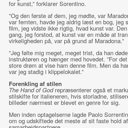
for kunst,” forklarer Sorentino.
”Og den første af dem, jeg mødte, var Maradon
var femten, havde jeg aldrig læst en bog, jeg s
film, jeg vidste ikke rigtig, hvad kunst var. Den
gang, jeg forstod, at kunst var en måde at tra
virkeligheden på, var på grund af Maradona.”
”Jeg følte mig meget, meget trist, da han døde,
instruktøren og hænger med hovedet. ”For det
store drøm at vise ham denne film. Men da ha
var jeg stadig i klippelokalet.”
Forenkling af stilen
The Hand of God
repræsenterer også et mark
stilskifte for italieneren, hvis storladne, stilise
billeder nærmest er blevet en genre for sig.
Men inden optagelserne lagde Paolo Sorrenti
om og udskiftede det meste af sit faste hold af
samarbejdspartnere.