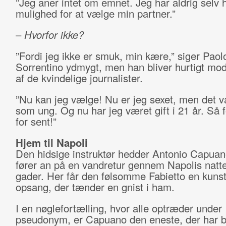
”Jeg aner intet om emnet. Jeg har aldrig selv h
mulighed for at vælge min partner.”
–
Hvorfor ikke?
”Fordi jeg ikke er smuk, min kære,” siger Paol
Sorrentino ydmygt, men han bliver hurtigt mod
af de kvindelige journalister.
”Nu kan jeg vælge! Nu er jeg sexet, men det va
som ung. Og nu har jeg været gift i 21 år. Så f
for sent!”
Hjem til Napoli
Den hidsige instruktør hedder Antonio Capuan
fører an på en vandretur gennem Napolis nat
gader. Her får den følsomme Fabietto en kunst
opsang, der tænder en gnist i ham.
I en nøglefortælling, hvor alle optræder under
pseudonym, er Capuano den eneste, der har be