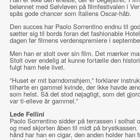
belønnet med Sølvløven på filmfestivalen i Ve
spås gode chancer som Italiens Oscar-håb.
Den succes har Paolo Sorrentino endnu til go
sætter sig til bords foran det fashionable Hote
dagen før filmens verdenspremiere i septembe
Men han er stolt over sin film. Det mærker man
Stolt over endelig at kunne fortælle den histori
fulgt ham hele livet.
”Huset er mit barndomshjem,” forklarer instruk
tilhørte en gammel kvinde, der ikke havde æn
som helst. Så det stod nøjagtigt, som det gjor
var ti-elleve år gammel.”
Lede Fellini
Paolo Sorrentino sidder på terrassen i solhat og
og med skjorten åben til midt på brystkassen.
hånd har han en cigar, den anden holder han fri