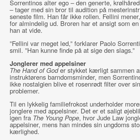
Sorrentinos alter ego – den generte, krølhåred
– tager med sin bror til audition på mesterinst
seneste film. Han får ikke rollen. Fellini mener
for almindelig ud. Broren har et ansigt som en 
han at vide.
”Fellini var meget led,” forklarer Paolo Sorren
smil. ”Han kunne finde på at sige den slags.”
Jonglerer med appelsiner
The Hand of God
er stykket kærligt sammen a
instruktørens barndomsminder, men Sorrentino
ikke nostalgien blive et rosenrødt filter over si
problemer.
Til en lykkelig familiefrokost underholder more
jonglere med appelsiner. Det er et saligt øjebli
igen fra
The Young Pope
, hvor Jude Law jong
appelsiner, mens han mindes sin ungdoms sto
kærlighed.