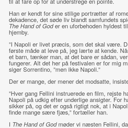
til at fare op for at understrege en pointe.
Han er kendt for sine stilige portrætter af rom
dekadence, det søde liv blandt samfundets sp
The Hand of God
er en uforbehoden hyldest ti
hjemby.
”I Napoli er livet præcis, som det skal være. D
første måde at leve på, jeg lærte at kende. N
et barn, tænker man, at det bare er sådan, ve
fungerer. Alt det her på festivalen er for mig m
siger Sorrentino, ”men ikke Napoli.”
Der er mange, der mener det modsatte, insist
”Hver gang Fellini instruerede en film, rejste ha
Napoli på udkig efter underlige ansigter. For h
sikker på, og det er også rigtigt nok, at i Napo
finde mange sære fjæs,” fortæller han.
I
The Hand of God
møder vi næsten Fellini, da