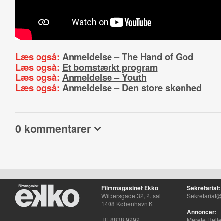
Læs også:
Anmeldelse – The Hand of God
Læs også:
Et bomstærkt program
Læs også:
Anmeldelse – Youth
Læs også:
Anmeldelse – Den store skønhed
0 kommentarer
Filmmagasinet Ekko
Sekretariat:
Wildersgade 32, 2. sal
Sekretariat@
1408 København K
Annoncer:
Tlf. 8838 9292
Merete Hell