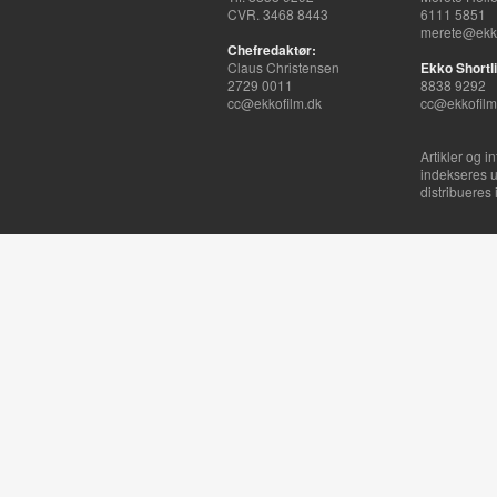
CVR. 3468 8443
6111 5851
merete@ekko
Chefredaktør:
Claus Christensen
Ekko Shortli
2729 0011
8838 9292
cc@ekkofilm.dk
cc@ekkofilm
Artikler og i
indekseres u
distribueres