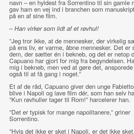
navn – en hyldest fra Sorrentino til sin gamle 
gav ham en vej ind i branchen som manuskriptf
på en af sine film.
–
Han virker som lidt af et røvhul
!
”Jeg tror ikke, at de mennesker, der virkelig sæ
på ens liv, er varme, åbne mennesker. Det er 
dem, der sætter én i bekneb, og det er netop d
Capuano har gjort for mig fra begyndelsen. Ha
mig i bekneb, men ved at gøre det, ansporede
også til at få gang i noget.”
Et af de råd, Capuano giver den unge Fabietto,
blive i Napoli og lave film dér, som han selv ha
”Kun røvhuller tager til Rom!” harcelerer han.
”Det er typisk for mange napolitanere,” griner
Sorrentino.
”Hvis det ikke er sket i Napoli, er det ikke sket