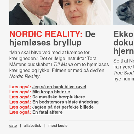
NORDIC REALITY:
De
Ekko
hjemløses bryllup
doku
hjer
”Man skal blive ved med at kæmpe for
kærligheden.” Det er ifølge instruktør Tora
Se ti af 
Mårtens budskabet i
Till Maria
om to hjemløses
fra nyere
kærlighed og lykke. Filmen er med på dvd’en
True Stor
Nordic Reality
.
nye numm
Læs også:
Jeg så en bank blive røvet
Læs også:
Min krops historie
Læs også:
De mystiske bærplukkere
Læs også:
En bedstemors sidste åndedrag
Læs også:
Jagten på det perfekte billede
Læs også:
En fatal affære
dato
|
alfabetisk
|
mest læste