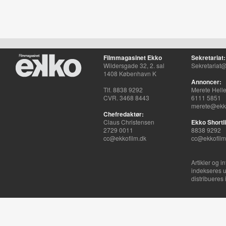
Filmmagasinet Ekko
Sekretariat:
Wildersgade 32, 2. sal
Sekretariat@
1408 København K
Annoncer:
Tlf. 8838 9292
Merete Hell
CVR. 3468 8443
6111 5851
merete@ekko
Chefredaktør:
Claus Christensen
Ekko Shortli
2729 0011
8838 9292
cc@ekkofilm.dk
cc@ekkofilm
Artikler og i
indekseres u
distribueres