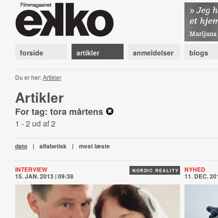
forside
artikler
anmeldelser
blogs
Du er her:
Artikler
Artikler
For tag: tora mårtens
1 - 2 ud af 2
dato
|
alfabetisk
|
mest læste
INTERVIEW
NYHED
NORDIC REALITY
15. JAN. 2013 | 09:38
11. DEC. 201