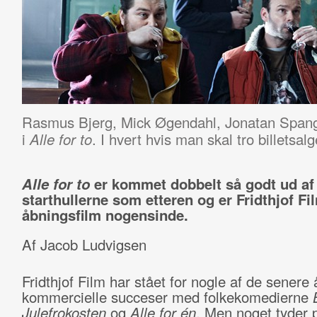
Rasmus Bjerg, Mick Øgendahl, Jonatan Spang
i
. I hvert hvis man skal tro billetsalg
Alle for to
Alle for to
er kommet dobbelt så godt ud af
starthullerne som etteren og er Fridthjof F
åbningsfilm nogensinde.
Af Jacob Ludvigsen
Fridthjof Film har stået for nogle af de senere 
kommercielle succeser med folkekomedierne
Julefrokosten
og
Alle for én
. Men noget tyder p