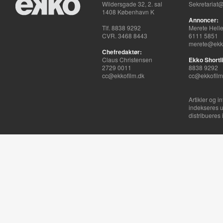
Wildersgade 32, 2. sal
Sekretariat@
1408 København K
Annoncer:
Tlf. 8838 9292
Merete Hell
CVR. 3468 8443
6111 5851
merete@ekko
Chefredaktør:
Claus Christensen
Ekko Shortli
2729 0011
8838 9292
cc@ekkofilm.dk
cc@ekkofilm
Artikler og i
indekseres u
distribueres