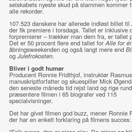
selskabets nyeste skud på stammen kommer til
alle rekorder.
107.523 danskere har allerede indløst billet til
der fik premiere i torsdags. Tallet er inklusiv
forpremierer – trækker man dem fra, er tallet 
Det er 50 procent flere end tallet for
Alle for é
åbningsweekenden og også langt mere end
B
og
Julefrokosten
.
Bliver i godt humør
Producent Ronnie Fridthjof, instruktør Rasmu
manuskriptforfatter og skuespiller Mick Øgend
den seneste måneds tid rejst land og rige rundt
præsentere filmen i 65 biografer ved 115
specialvisninger.
Det har givet filmen god buzz, mener Ronnie Fr
der har en enkelt forklaring på filmens succes:
”Folk synes, den er pisse sjov. De griner og bli