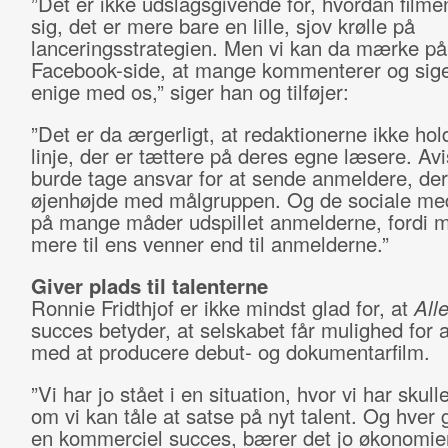
”Det er ikke udslagsgivende for, hvordan filme
sig, det er mere bare en lille, sjov krølle på
lanceringsstrategien. Men vi kan da mærke på
Facebook-side, at mange kommenterer og siger
enige med os,” siger han og tilføjer:
”Det er da ærgerligt, at redaktionerne ikke hol
linje, der er tættere på deres egne læsere. Av
burde tage ansvar for at sende anmeldere, der 
øjenhøjde med målgruppen. Og de sociale med
på mange måder udspillet anmelderne, fordi m
mere til ens venner end til anmelderne.”
Giver plads til talenterne
Ronnie Fridthjof er ikke mindst glad for, at
Alle
succes betyder, at selskabet får mulighed for a
med at producere debut- og dokumentarfilm.
”Vi har jo stået i en situation, hvor vi har skulle
om vi kan tåle at satse på nyt talent. Og hver 
en kommerciel succes, bærer det jo økonomien 