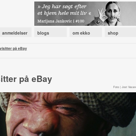
anmeldelser
blogs
om ekko
shop
visitter på eBay
sitter på eBay
Foto | Jost Vacan