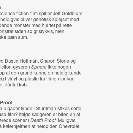
n
ience fiction-film spiller Jeff Goldblum
eldigvis bliver genetisk splejset med
ødende monster med hjertet på rette
onstret siden solgt stykvis, men
nske pæn sum.
med Dustin Hoffman, Sharon Stone og
fiction-gyseren
Sphere
ikke nogen
p af den grund kunne en heldig kunde
 i vinyl og plastic fra filmen for kun
t dårligt køb.
 Proof
kale gader tynde i Stuntman Mikes sorte
se-film? Ifølge sælgeren er bilen en af
erede scener i
Death Proof
. Muligvis
kølerhjelmen af netop den Chevrolet.