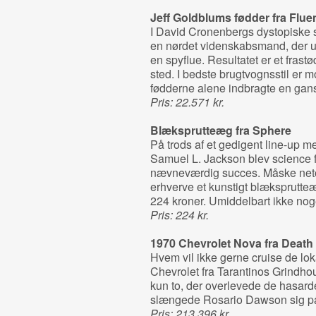
Jeff Goldblums fødder fra
Flue
I David Cronenbergs dystopiske sc
en nørdet videnskabsmand, der uh
en spyflue. Resultatet er et frast
sted. I bedste brugtvognsstil er m
fødderne alene indbragte en ga
Pris: 22.571 kr.
Blæksprutteæg fra
Sphere
På trods af et gedigent line-up 
Samuel L. Jackson blev science 
nævneværdig succes. Måske neto
erhverve et kunstigt blæksprutteæg
224 kroner. Umiddelbart ikke noge
Pris: 224 kr.
1970 Chevrolet Nova fra
Death
Hvem vil ikke gerne cruise de lo
Chevrolet fra Tarantinos Grindhou
kun to, der overlevede de hasard
slængede Rosario Dawson sig på 
Pris: 213.396 kr.