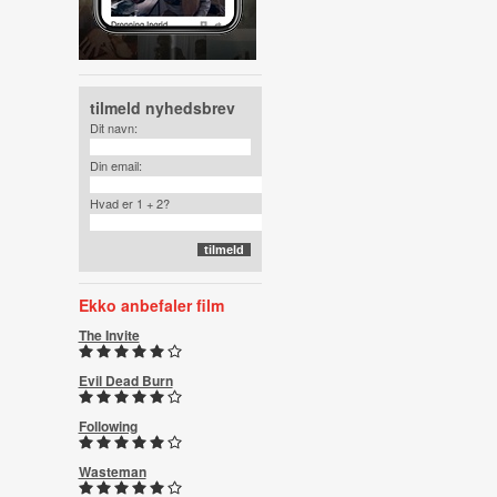
tilmeld nyhedsbrev
Dit navn:
Din email:
Hvad er 1 + 2?
Ekko anbefaler film
The Invite
Evil Dead Burn
Following
Wasteman