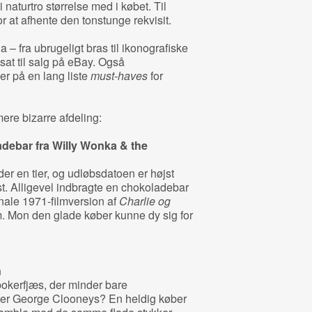
 naturtro størrelse med i købet. Til
r at afhente den tonstunge rekvisit.
a – fra ubrugeligt bras til ikonografiske
 sat til salg på eBay. Også
r på en lang liste
must-haves
for
mere bizarre afdeling:
debar fra
Willy Wonka & the
der en tier, og udløbsdatoen er højst
t. Alligevel indbragte en chokoladebar
inale 1971-filmversion af
Charlie og
 Mon den glade køber kunne dy sig for
n
okerfjæs, der minder bare
ller George Clooneys? En heldig køber