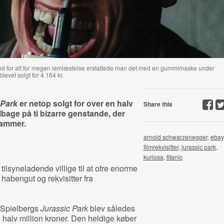
d for alt for megen lemlæstelse erstattede man det med en gummimaske under
levet solgt for 4.164 kr.
 Park
er netop solgt for over en halv
Share this
ilbage på ti bizarre genstande, der
hammer.
arnold schwarzenegger
,
ebay
filmrekvisitter
,
jurassic park
,
kuriosa
,
titanic
ilsyneladende villige til at ofre enorme
 habengut og rekvisitter fra
n Spielbergs
Jurassic Park
blev således
 halv million kroner. Den heldige køber