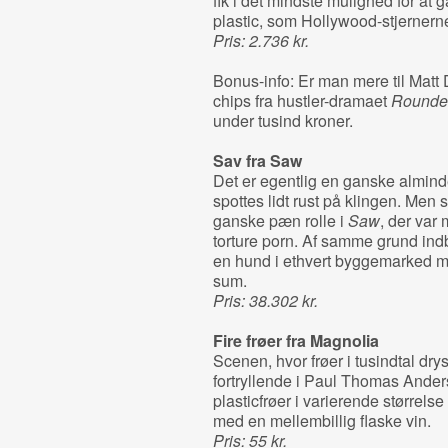
fik i det mindste mulighed for a
plastic, som Hollywood-stjernerne 
Pris: 2.736 kr.
Bonus-info: Er man mere til Matt
chips fra hustler-dramaet
Rounde
under tusind kroner.
Sav fra
Saw
Det er egentlig en ganske almind
spottes lidt rust på klingen. Men s
ganske pæn rolle i
Saw
, der var 
torture porn. Af samme grund indb
en hund i ethvert byggemarked med
sum.
Pris: 38.302 kr.
Fire frøer fra
Magnolia
Scenen, hvor frøer i tusindtal dry
fortryllende i Paul Thomas Ander
plasticfrøer i varierende størrelse
med en mellembillig flaske vin.
Pris: 55 kr.