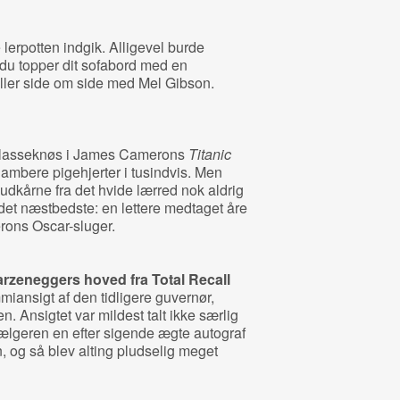
lerpotten indgik. Alligevel burde
du topper dit sofabord med en
iller side om side med Mel Gibson.
rklasseknøs i James Camerons
Titanic
ambere pigehjerter i tusindvis. Men
 udkårne fra det hvide lærred nok aldrig
 det næstbedste: en lettere medtaget åre
erons Oscar-sluger.
arzeneggers hoved fra
Total Recall
miansigt af den tidligere guvernør,
Ansigtet var mildest talt ikke særlig
ælgeren en efter sigende ægte autograf
, og så blev alting pludselig meget