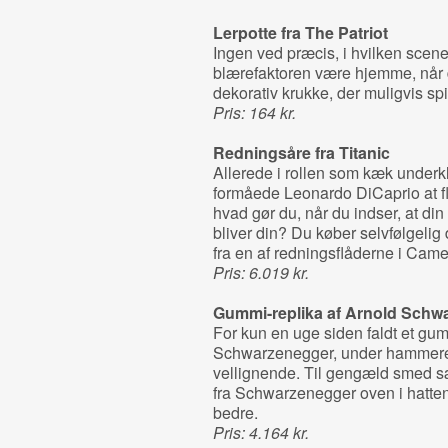
Lerpotte fra
The Patriot
Ingen ved præcis, i hvilken scene 
blærefaktoren være hjemme, når 
dekorativ krukke, der muligvis sp
Pris: 164 kr.
Redningsåre fra
Titanic
Allerede i rollen som kæk unde
formåede Leonardo DiCaprio at fl
hvad gør du, når du indser, at din
bliver din? Du køber selvfølgelig
fra en af redningsflåderne i Cam
Pris: 6.019 kr.
Gummi-replika af Arnold Schw
For kun en uge siden faldt et gum
Schwarzenegger, under hammeren. 
vellignende. Til gengæld smed s
fra Schwarzenegger oven i hatten
bedre.
Pris: 4.164 kr.