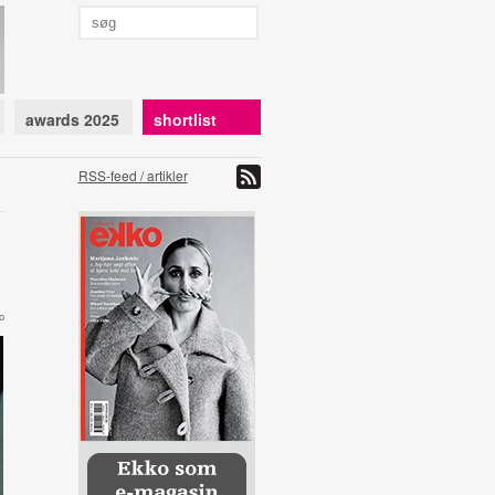
awards 2025
shortlist
RSS-feed / artikler
o