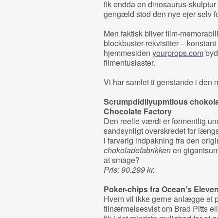
fik endda en dinosaurus-skulptur i
gengæld stod den nye ejer selv fo
Men faktisk bliver film-memorabili
blockbuster-rekvisitter – konstant
hjemmesiden
yourprops.com
byde
filmentusiaster.
Vi har samlet ti genstande i den 
Scrumpdidilyupmtious chokola
Chocolate Factory
Den reelle værdi er formentlig un
sandsynligt overskredet for længs
i farverig indpakning fra den orig
chokoladefabrikken
en gigantsum.
at smage?
Pris: 90.299 kr.
Poker-chips fra
Ocean’
s Eleve
Hvem vil ikke gerne anlægge et p
tilnærmelsesvist om Brad Pitts e