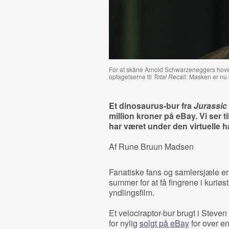
For at skåne Arnold Schwarzeneggers hove
optagelserne til
Total Recall
. Masken er nu b
Et dinosaurus-bur fra
Jurassic
million kroner på eBay. Vi ser t
har været under den virtuelle 
Af Rune Bruun Madsen
Fanatiske fans og samlersjæle er t
summer for at få fingrene i kuriøst
yndlingsfilm.
Et velociraptor-bur brugt i Steve
for nylig
solgt på eBay
for over en