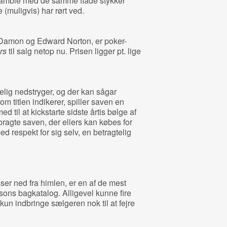
t gamble med de samme flade stykker
(muligvis) har rørt ved.
 Damon og Edward Norton, er poker-
rs
til salg netop nu. Prisen ligger pt. lige
elig nedstryger, og der kan sågar
om titlen indikerer, spiller saven en
med til at kickstarte sidste årtis bølge af
ragte saven, der ellers kan købes for
 respekt for sig selv, en betragtelig
sser ned fra himlen, er en af de mest
sons bagkatalog. Alligevel kunne fire
 kun indbringe sælgeren nok til at fejre