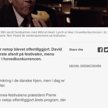
i 1990 vandt Guldpalmen med
Wild at Heart
. Lynch er ikke i hovedkonkurrencen i år,
serie
Twin Peaks
får verdenspremiere på festivalen.
netop blevet offentliggjort. David
Share this
ørste afsnit på festivalen, mens
 i hovedkonkurrencen.
cannes
,
michael haneke
mkring i de danske hjem, men i dag er
ter.
nes-festivalens præsident Pierre
netop offentliggjort årets program, der