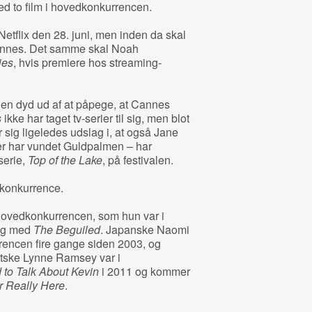
med to film i hovedkonkurrencen.
tflix den 28. juni, men inden da skal
nnes. Det samme skal Noah
ies
, hvis premiere hos streaming-
 en dyd ud af at påpege, at Cannes
s
ikke har taget tv-serier til sig, men blot
r sig ligeledes udslag i, at også Jane
r har vundet Guldpalmen – har
serie,
Top of the Lake
, på festivalen.
edkonkurrence.
 hovedkonkurrencen, som hun var i
ng med
The Beguiled
. Japanske Naomi
encen fire gange siden 2003, og
otske Lynne Ramsey var i
to Talk About Kevin
i 2011 og kommer
 Really Here
.