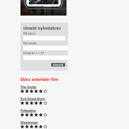
tilmeld nyhedsbrev
Dit navn:
Din email:
Hvad er 1 + 2?
Ekko anbefaler film
The Invite
Evil Dead Burn
Following
Wasteman