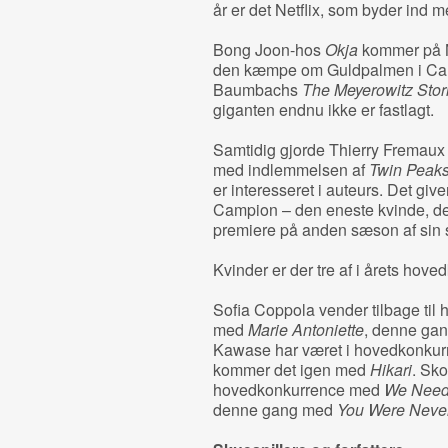
år er det Netflix, som byder ind 
Bong Joon-hos
Okja
kommer på Ne
den kæmpe om Guldpalmen i Ca
Baumbachs
The Meyerowitz Stor
giganten endnu ikke er fastlagt.
Samtidig gjorde Thierry Fremaux
med indlemmelsen af
Twin Peak
er interesseret i auteurs. Det give
Campion – den eneste kvinde, de
premiere på anden sæson af sin 
Kvinder er der tre af i årets hov
Sofia Coppola vender tilbage til
med
Marie Antoniette
, denne ga
Kawase har været i hovedkonkurr
kommer det igen med
Hikari
. Sk
hovedkonkurrence med
We Need 
denne gang med
You Were Never