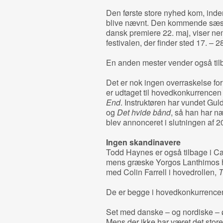
Den første store nyhed kom, inde
blive nævnt. Den kommende sæso
dansk premiere 22. maj, viser neml
festivalen, der finder sted 17. – 2
En anden mester vender også tilba
Det er nok ingen overraskelse fo
er udtaget til hovedkonkurrencen 
End
. Instruktøren har vundet Gul
og
Det hvide bånd
, så han har n
blev annonceret i slutningen af 2
Ingen skandinavere
Todd Haynes er også tilbage i 
mens græske Yorgos Lanthimos ha
med Colin Farrell i hovedrollen,
T
De er begge i hovedkonkurrence
Set med danske – og nordiske – øj
Mens der ikke har været det store