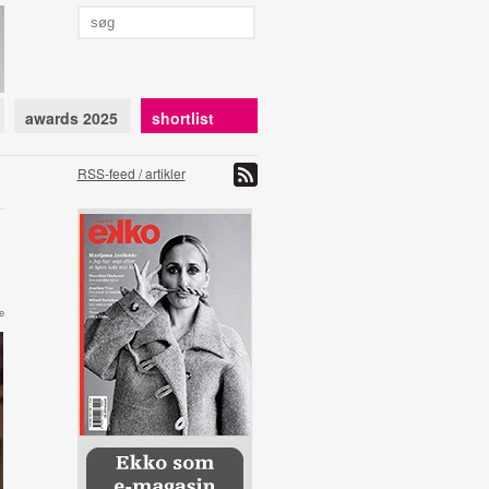
awards 2025
shortlist
RSS-feed / artikler
e