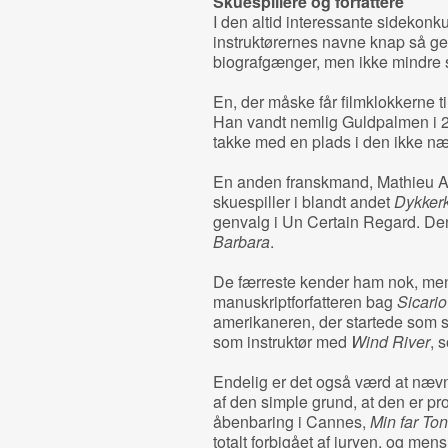
Skuespillere og forfattere
I den altid interessante sidekon
instruktørernes navne knap så ge
biografgænger, men ikke mindre
En, der måske får filmklokkerne ti
Han vandt nemlig Guldpalmen i 
takke med en plads i den ikke næ
En anden franskmand, Mathieu Am
skuespiller i blandt andet
Dykker
genvalg i Un Certain Regard. Den
Barbara
.
De færreste kender ham nok, men
manuskriptforfatteren bag
Sicari
amerikaneren, der startede som sk
som instruktør med
Wind River
, 
Endelig er det også værd at næv
af den simple grund, at den er pr
åbenbaring i Cannes,
Min far To
totalt forbigået af juryen, og mens