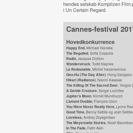
hendes selskab Komplizen Film 
i Un Certain Regard.
Cannes-festival 201
Hovedkonkurrence
Happy End
, Michael Haneke
The Beguiled
, Sofia Coppola
Rodin
, Jacques Doillon
Wonderstruck
, Todd Haynes
Le Redoutable
, Michel Hazanavicius
Geu-Hu (The Day After)
, Hong Sangsoo
Hikari (Radiance)
, Naomi Kawase
The Killing Of The Sacred Deer
, Yorgos
A Gentle Creature
, Sergei Loznitsa
Jupiter’s Moon
, Kornél Mundruczó
L’amant Double,
François Ozon
You Were Never Really Here,
Lynne Ra
Good Time,
Benny Safdie og Josh Safdie
Loveless,
Andrey Zvyagintsev
The Meyerowitz Stories
, Noah Baumbac
In The Fade,
Fatih Akin