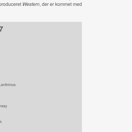
produceret
Western
, der er kommet med
7
 Lanthimos
msay
h