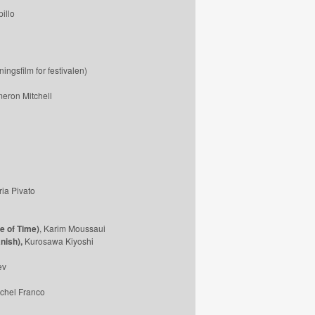
illo
ingsfilm for festivalen)
eron Mitchell
ria Pivato
e of Time)
, Karim Moussaui
nish),
Kurosawa Kiyoshi
ev
chel Franco