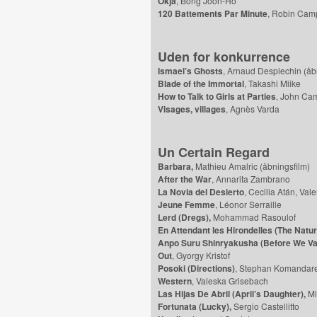
Okja
, Bong Joon-Ho
120 Battements Par Minute
, Robin Camp
Uden for konkurrence
Ismael’s Ghosts
, Arnaud Desplechin (åbn
Blade of the Immortal
, Takashi Miike
How to Talk to Girls at Parties
, John Cam
Visages, villages
, Agnès Varda
Un Certain Regard
Barbara,
Mathieu Amalric (åbningsfilm)
After the War
, Annarita Zambrano
La Novia del Desierto
, Cecilia Atán, Vale
Jeune Femme
, Léonor Serraille
Lerd (Dregs),
Mohammad Rasoulof
En Attendant les Hirondelles (The Natur
Anpo Suru Shinryakusha (Before We Va
Out
, Gyorgy Kristof
Posoki (Directions)
, Stephan Komandar
Western
, Valeska Grisebach
Las Hijas De Abril (April’s Daughter),
Mi
Fortunata (Lucky),
Sergio Castellitto