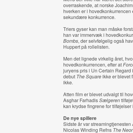
overraskende, at norske Joachim
hverken er i hovedkonkurrencen 
sekundære konkurrence.
Triers gyser kan man måske forst
han var immervæk i hovedkonku
Bombs
, der selvfølgelig også ha
Huppert på rollelisten.
Men det lignede virkelig året, hv
hovedkonkurrencen, efter at
Forc
juryens pris i Un Certain Regar
debut
The Square
ikke er blevet 
ikke.
Atten film er blevet udvalgt til h
Asghar Farhadis
Sælgeren
tilfø
kan krydse fingrene for tilføjelser i
De nye spillere
Sidste år var streamingtjeneste
Nicolas Winding Refns
The Neo