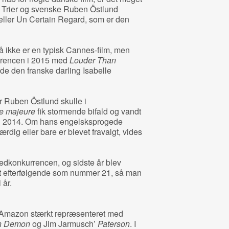
 Trier og svenske Ruben Östlund
eller Un Certain Regard, som er den
å ikke er en typisk Cannes-film, men
rrencen i 2015 med
Louder Than
vde den franske darling Isabelle
or Ruben Östlund skulle i
e majeure
fik stormende bifald og vandt
d i 2014. Om hans engelsksprogede
færdig eller bare er blevet fravalgt, vides
ovedkonkurrencen, og sidste år blev
jet efterfølgende som nummer 21, så man
 år.
n Amazon stærkt repræsenteret med
n Demon
og Jim Jarmusch’
Paterson
. I