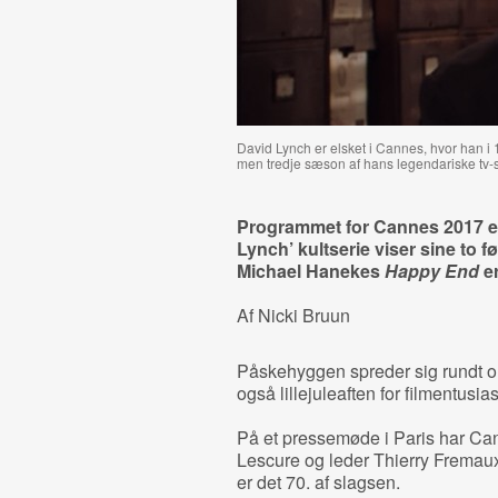
David Lynch er elsket i Cannes, hvor han 
men tredje sæson af hans legendariske tv-
Programmet for Cannes 2017 er 
Lynch’ kultserie viser sine to f
Michael Hanekes
Happy End
er
Af Nicki Bruun
Påskehyggen spreder sig rundt o
også lillejuleaften for filmentusias
På et pressemøde i Paris har Can
Lescure og leder Thierry Fremaux 
er det 70. af slagsen.