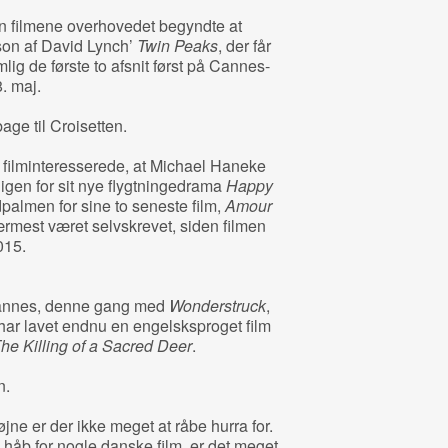
n filmene overhovedet begyndte at
n af David Lynch’
Twin Peaks
, der får
ig de første to afsnit først på Cannes-
8. maj.
ge til Croisetten.
r filminteresserede, at Michael Haneke
igen for sit nye flygtningedrama
Happy
dpalmen for sine to seneste film,
Amour
ærmest været selvskrevet, siden filmen
015.
Cannes, denne gang med
Wonderstruck
,
r lavet endnu en engelsksproget film
he Killing of a Sacred Deer
.
n.
ne er der ikke meget at råbe hurra for.
 håb for nogle danske film, er det meget