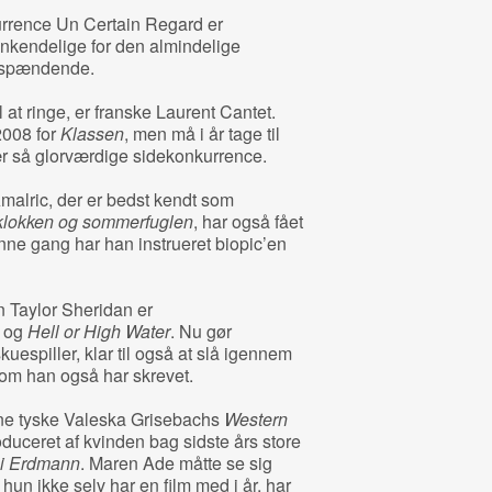
kurrence Un Certain Regard er
nkendelige for den almindelige
 spændende.
l at ringe, er franske Laurent Cantet.
2008 for
Klassen
, men må i år tage til
r så glorværdige sidekonkurrence.
alric, der er bedst kendt som
klokken og sommerfuglen
, har også fået
ne gang har han instrueret biopic’en
 Taylor Sheridan er
o
og
Hell or High Water
. Nu gør
uespiller, klar til også at slå igennem
som han også har skrevet.
ne tyske Valeska Grisebachs
Western
oduceret af kvinden bag sidste års store
ni Erdmann
. Maren Ade måtte se sig
 hun ikke selv har en film med i år, har