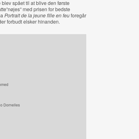
lev spået til at blive den første
te”nøjes” med prisen for bedste
ma
Portrait de la jeune fille en feu
foregår
der forbudt elsker hinanden.
Ahmed
o Dornelles