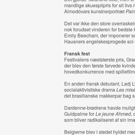
mandlige skuespilpris for sit livs
Almodóvars kunstnerportræt
Pain
Det var ikke den store overraske
nok forudset vinderen for bedste k
Emily Beecham, der imponerer so
Hausners engelskesprogede sci-
Fransk fest
Festivalens næststørste pris, Gran
der blev den første farvede kvin
hovedkonkurrence med spillefil
En anden fransk debutant, Ladj Ly,
socialaktivistiske drama
Les misé
det brasilianske makkerpar bag sci
Dardenne-brødrene havde mulighe
Guldpalme for
Le jeune Ahmed
, 
som bliver radikaliseret af sin im
Belgierne blev i stedet hyldet me