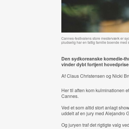
Cannes-festivalens store mesterværk er s
pludselig har en fattig familie boende med s
Den sydkoreanske komedie-thr
vinder dybt fortjent hovedpris
Af Claus Christensen og Nicki B
Her til aften kom kulminationen ef
Cannes.
Ved et som altid stort anlagt sh
uddelt af en jury med Alejandro G
Og juryen traf det rigtigte valg v