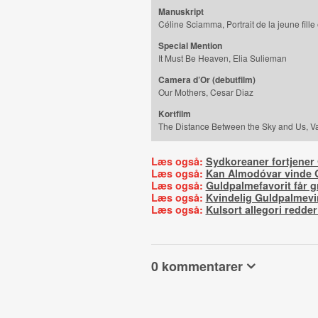
Manuskript
Céline Sciamma, Portrait de la jeune fille
Special Mention
It Must Be Heaven, Elia Sulieman
Camera d’Or (debutfilm)
Our Mothers, Cesar Diaz
Kortfilm
The Distance Between the Sky and Us, Va
Læs også:
Sydkoreaner fortjener
Læs også:
Kan Almodóvar vinde G
Læs også:
Guldpalmefavorit får gri
Læs også:
Kvindelig Guldpalmevi
Læs også:
Kulsort allegori redde
0 kommentarer