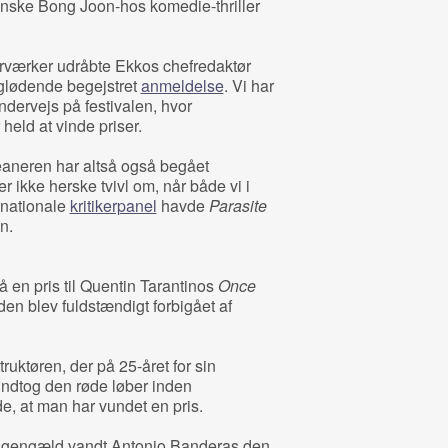
eanske Bong Joon-hos komedie-thriller
erværker udråbte Ekkos chefredaktør
n glødende begejstret
anmeldelse
. Vi har
ervejs på festivalen, hvor
 held at vinde priser.
eaneren har altså også begået
er ikke herske tvivl om, når både vi i
rnationale
kritikerpanel
havde
Parasite
n.
å en pris til Quentin Tarantinos
Once
den blev fuldstændigt forbigået af
truktøren, der på 25-året for sin
ndtog den røde løber inden
de, at man har vundet en pris.
il gengæld vandt Antonio Banderas den