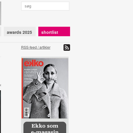
awards 2025
shortlist
RSS-feed / artikler
t