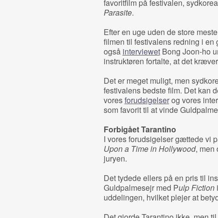
favoritfilm på festivalen, sydkor
Parasite
.
Efter en uge uden de store mest
filmen til festivalens redning i e
også
interviewet
Bong Joon-ho und
instruktøren fortalte, at det kræver
Det er meget muligt, men sydkor
festivalens bedste film. Det kan d
vores
forudsigelser
og vores inte
som favorit til at vinde Guldpalme
Forbigået Tarantino
I vores forudsigelser gættede vi p
Upon a Time in Hollywood
, men 
juryen.
Det tydede ellers på en pris til ins
Guldpalmesejr med P
ulp Fiction
i
uddelingen, hvilket plejer at bety
Det gjorde Tarantino ikke, men t