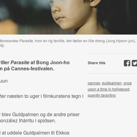
ydkoreanske
Parasite
, hvor en rig familie, der tæller en lille dreng (Jung Hyeon-jun),
ig.
iller
Parasite
af Bong Joon-ho
Share this
en på Cannes-festivalen.
ruun
cannes
,
guldpalmen
,
once
upon a time in hollywood
,
ter næsten to uger i filmkunstens tegn i
quentin tarantino
ow blev Guldpalmen og de andre priser
onzález Iñárritu i spidsen.
ed at uddele Guldpalmen til Ekkos