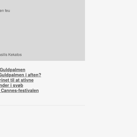
 en feu
silis Kekatos
 Guldpalmen
uldpalmen i aften?
net til at stivne
nder i svøb
r Cannes-festivalen