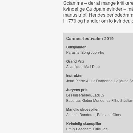
Sciamma – der af mange kritikere b
kvindelige Guldpalmevinder – måt
manuskript. Hendes periodedra
i 1770 og handler om to kvinder, 
Cannes-festivalen 2019
Guldpalmen
Parasite, Bong Joon-ho
Grand Prix
Atlantique, Mati Diop
Instruktør
Jean-Pierre & Luc Dardenne, Le jeune 
Juryens pris
Les misérables, Ladj Ly
Bacurau, Kleber Mendonca Filho & Julian
Mandlig skuespiller
Antonio Banderas, Pain and Glory
Kvindelig skuespiller
Emily Beecham, Little Joe