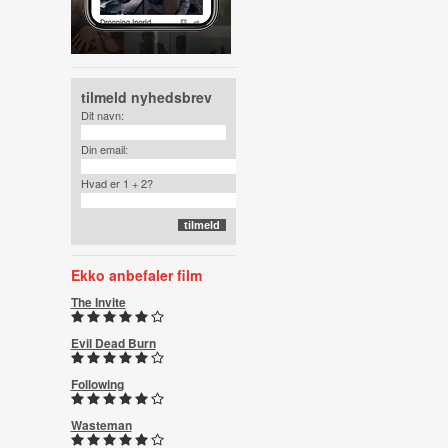
tilmeld nyhedsbrev
Dit navn:
Din email:
Hvad er 1 + 2?
Ekko anbefaler film
The Invite
Evil Dead Burn
Following
Wasteman