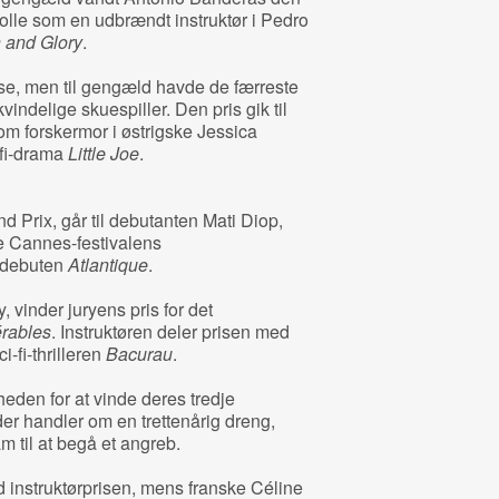
 rolle som en udbrændt instruktør i Pedro
 and Glory
.
lse, men til gengæld havde de færreste
vindelige skuespiller. Den pris gik til
m forskermor i østrigske Jessica
fi-drama
Little Joe
.
d Prix, går til debutanten Mati Diop,
de Cannes-festivalens
mdebuten
Atlantique
.
 vinder juryens pris for det
rables
. Instruktøren deler prisen med
-fi-thrilleren
Bacurau
.
den for at vinde deres tredje
der handler om en trettenårig dreng,
am til at begå et angreb.
d instruktørprisen, mens franske Céline