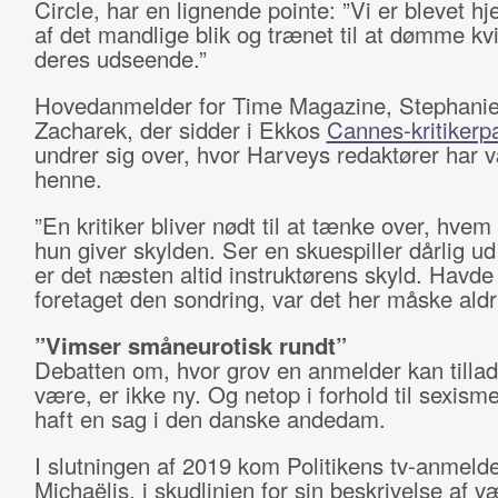
Circle, har en lignende pointe: ”Vi er blevet h
af det mandlige blik og trænet til at dømme kv
deres udseende.”
Hovedanmelder for Time Magazine, Stephani
Zacharek, der sidder i Ekkos
Cannes-kritikerp
undrer sig over, hvor Harveys redaktører har 
henne.
”En kritiker bliver nødt til at tænke over, hvem
hun giver skylden. Ser en skuespiller dårlig ud 
er det næsten altid instruktørens skyld. Havd
foretaget den sondring, var det her måske aldr
”Vimser småneurotisk rundt”
Debatten om, hvor grov en anmelder kan tillad
være, er ikke ny. Og netop i forhold til sexisme
haft en sag i den danske andedam.
I slutningen af 2019 kom Politikens tv-anmeld
Michaëlis, i skudlinjen for sin beskrivelse af v