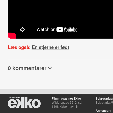
Læs også:
En stjerne er født
0 kommentarer
Filmmagasinet Ekko
Sekretariat:
Wildersgade 32, 2. sal
Sekretariat@
1408 København K
Annoncer: