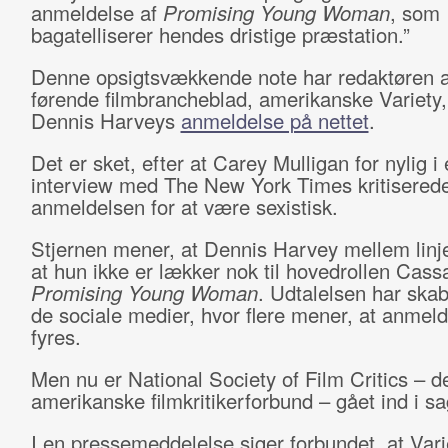
anmeldelse af
Promising Young Woman
, som
bagatelliserer hendes dristige præstation.”
Denne opsigtsvækkende note har redaktøren a
førende filmbrancheblad, amerikanske Variety, 
Dennis Harveys
anmeldelse på nettet
.
Det er sket, efter at Carey Mulligan for nylig i 
interview med The New York Times kritisered
anmeldelsen for at være sexistisk.
Stjernen mener, at Dennis Harvey mellem linje
at hun ikke er lækker nok til hovedrollen
Cass
Promising Young Woman
. Udtalelsen har skab
de sociale medier, hvor flere mener, at anmel
fyres.
Men nu er National Society of Film Critics – d
amerikanske filmkritikerforbund – gået ind i s
I en pressemeddelelse siger forbundet, at Vari