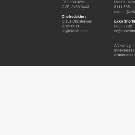
Tlf. 8838 9292
Merete Hell
CVR. 3468 8443
6111 5851
merete@ekko
Chefredaktør:
Claus Christensen
Ekko Shortli
2729 0011
8838 9292
cc@ekkofilm.dk
cc@ekkofilm
Artikler og i
indekseres u
distribueres