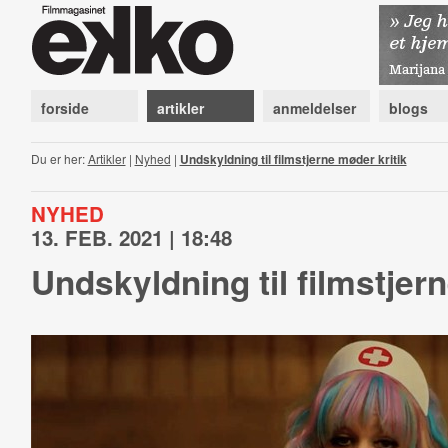
forside
artikler
anmeldelser
blogs
Du er her:
Artikler
|
Nyhed
|
Undskyldning til filmstjerne møder kritik
NYHED
13. FEB. 2021 | 18:48
Undskyldning til filmstjer