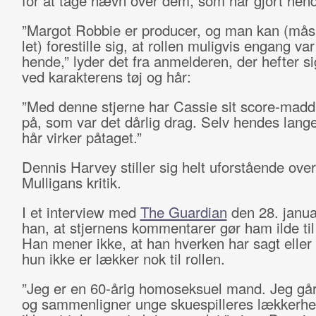
for at tage hævn over dem, som har gjort hen
”Margot Robbie er producer, og man kan (måsk
let) forestille sig, at rollen muligvis engang var
hende,” lyder det fra anmelderen, der hefter si
ved karakterens tøj og hår:
”Med denne stjerne har Cassie sit score-maddi
på, som var det dårlig drag. Selv hendes lang
hår virker påtaget.”
Dennis Harvey stiller sig helt uforstående ove
Mulligans kritik.
I et interview med
The Guardian
den 28. januar
han, at stjernens kommentarer gør ham ilde ti
Han mener ikke, at han hverken har sagt eller 
hun ikke er lækker nok til rollen.
”Jeg er en 60-årig homoseksuel mand. Jeg går
og sammenligner unge skuespilleres lækkerhed