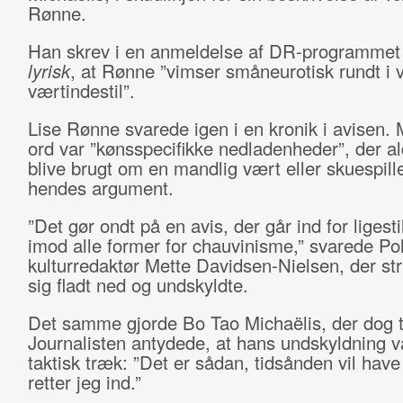
Rønne.
Han skrev i en anmeldelse af DR-programme
lyrisk
, at Rønne ”vimser småneurotisk rundt i v
værtindestil”.
Lise Rønne svarede igen i en kronik i avisen. 
ord var ”kønsspecifikke nedladenheder”, der ald
blive brugt om en mandlig vært eller skuespille
hendes argument.
”Det gør ondt på en avis, der går ind for ligesti
imod alle former for chauvinisme,” svarede Pol
kulturredaktør Mette Davidsen-Nielsen, der st
sig fladt ned og undskyldte.
Det samme gjorde Bo Tao Michaëlis, der dog t
Journalisten antydede, at hans undskyldning v
taktisk træk: ”Det er sådan, tidsånden vil have
retter jeg ind.”