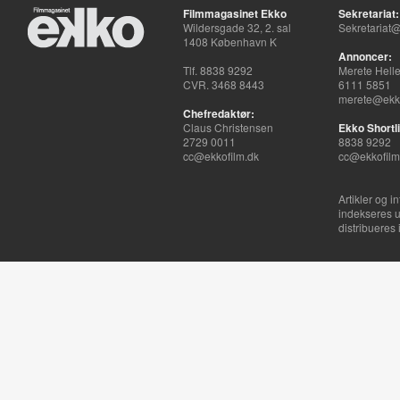
Filmmagasinet Ekko
Sekretariat:
Wildersgade 32, 2. sal
Sekretariat@
1408 København K
Annoncer:
Tlf. 8838 9292
Merete Hell
CVR. 3468 8443
6111 5851
merete@ekko
Chefredaktør:
Claus Christensen
Ekko Shortli
2729 0011
8838 9292
cc@ekkofilm.dk
cc@ekkofilm
Artikler og i
indekseres u
distribueres