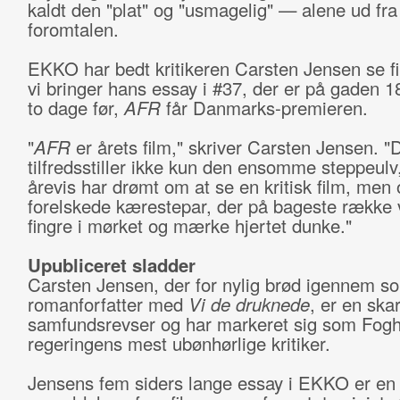
kaldt den "plat" og "usmagelig" — alene ud fra
foromtalen.
EKKO har bedt kritikeren Carsten Jensen se f
vi bringer hans essay i #37, der er på gaden 1
to dage før,
AFR
får Danmarks-premieren.
"
AFR
er årets film," skriver Carsten Jensen. "
tilfredsstiller ikke kun den ensomme steppeulv
årevis har drømt om at se en kritisk film, men
forelskede kærestepar, der på bageste række vi
fingre i mørket og mærke hjertet dunke."
Upubliceret sladder
Carsten Jensen, der for nylig brød igennem s
romanforfatter med
Vi de druknede
, er en ska
samfundsrevser og har markeret sig som Fogh
regeringens mest ubønhørlige kritiker.
Jensens fem siders lange essay i EKKO er en