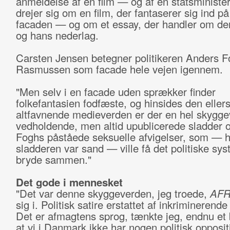
anmeldelse af en film — og af en statsminister
drejer sig om en film, der fantaserer sig ind p
facaden — og om et essay, der handler om den
og hans nederlag.
Carsten Jensen betegner politikeren Anders 
Rasmussen som facade hele vejen igennem.
"Men selv i en facade uden sprækker finder
folkefantasien fodfæste, og hinsides den eller
altfavnende medieverden er der en hel skygge
vedholdende, men altid upublicerede sladder
Foghs påståede seksuelle afvigelser, som — h
sladderen var sand — ville få det politiske syst
bryde sammen."
Det gode i mennesket
"Det var denne skyggeverden, jeg troede,
AF
sig i. Politisk satire erstattet af inkriminerende
Det er afmagtens sprog, tænkte jeg, endnu et 
at vi i Danmark ikke har nogen politisk opposit