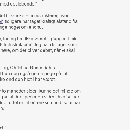
 med det løbende.”
et i Danske Filminstruktører, hvor
en
tidligere har taget kraftigt afstand fra
 sige noget om endnu.
 for jeg har ikke været i gruppen i min
ilminstruktører. Jeg har deltaget som
t høre, om der bliver debat, når vi skal
ding, Christina Rosendahls
l hun dog også gerne pege på, at
re end den hidtil har været.
or to måneder siden kunne det minde om
på, at der i perioden siden, hvor vi har
indtruffet en eftertænksomhed, som har
n.”
vt”