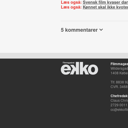
Læs også:
Svensk film kvaser dans
Læs også:
Kønnet skal ikke kvote
5 kommentarer
Filmmagas
Wildersgade
1408 Købe
Tlf. 8838 9
CVR. 3468
Chefredak
Claus Chri
2729 0011
cc@ekkofil