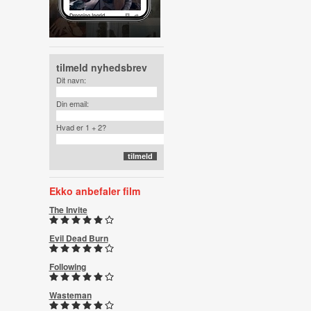
tilmeld nyhedsbrev
Dit navn:
Din email:
Hvad er 1 + 2?
Ekko anbefaler film
The Invite
Evil Dead Burn
Following
Wasteman