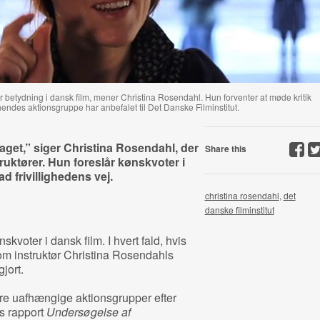
or betydning i dansk film, mener Christina Rosendahl. Hun forventer at møde kritik
ndes aktionsgruppe har anbefalet til Det Danske Filminstitut.
aget,” siger Christina Rosendahl, der
Share this
ruktører. Hun foreslår kønskvoter i
ad frivillighedens vej.
christina rosendahl
,
det
danske filminstitut
voter i dansk film. I hvert fald, hvis
om instruktør Christina Rosendahls
jort.
 tre uafhængige aktionsgrupper efter
ts rapport
Undersøgelse af