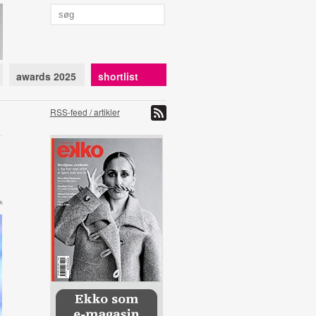
awards 2025
shortlist
RSS-feed / artikler
k