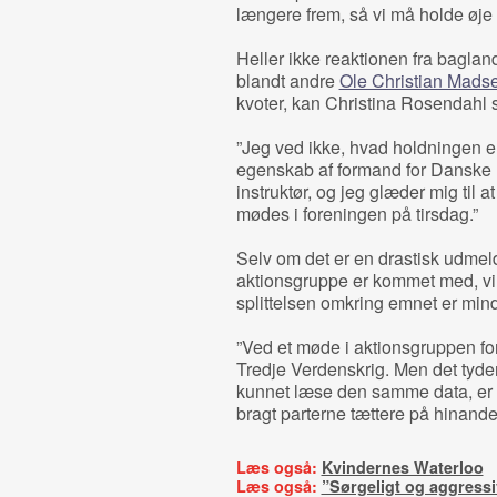
længere frem, så vi må holde øje
Heller ikke reaktionen fra bagland
blandt andre
Ole Christian Mads
kvoter, kan Christina Rosendahl
”Jeg ved ikke, hvad holdningen er,
egenskab af formand for Danske F
instruktør, og jeg glæder mig til a
mødes i foreningen på tirsdag.”
Selv om det er en drastisk udmel
aktionsgruppe er kommet med, vi
splittelsen omkring emnet er mind
”Ved et møde i aktionsgruppen f
Tredje Verdenskrig. Men det tyder 
kunnet læse den samme data, er 
bragt parterne tættere på hinande
Læs også:
Kvindernes Waterloo
Læs også:
”Sørgeligt og aggressi