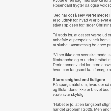
Kvoter er en sag med stærke fortal
Rosendahl frygter da også voldso
”Jeg har også selv været meget i 
er jo udtryk for, hvad vi er bleve
stået i spidsen for,” siger Christ
Til trods for, at det ser værre ud 
anbefale et perspektiv helt frem t
at skabe kønsmæssig balance pr
”Vi ser ikke den svenske model s
filmbranche og er underforstået me
Derfor anser vi det for mere ansvar
hvor man langsomt kan forsøge at ø
Større enighed end tidligere
På spørgsmålet om, hvad der så sk
og tilstandene ikke er blevet bed
være svar skyldig.
”Håbet er jo, at en langsomt stignin
har det problem i 2025. Men endn