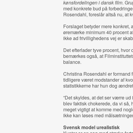
kønsfordelingen i dansk film
. Gru
med konkrete bud på forbedringer,
Rosendahl, foreslår altså nu, at k
Forslaget betyder mere konkret, a
øremærke minimum 40 procent af st
ikke ad frivillighedens vej er ska
Det efterlader tyve procent, hvor 
bemærkes også, at Filminstituttet
balance.
Christina Rosendahl er formand f
tidligere været modstander af kvo
statistikkerne har hun dog ændret
”Det skyldes, at det ser værre ud i
blev faktisk chokerede, da vi så, hvo
meget vigtigt at komme med nogle
ikke kan løses med målsætninger,
Svensk model urealistisk