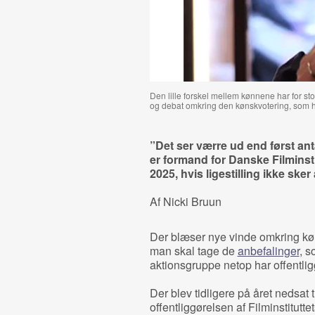
Den lille forskel mellem kønnene har for st
og debat omkring den kønskvotering, som he
”Det ser værre ud end først ant
er formand for Danske Filminst
2025, hvis ligestilling ikke sker 
Af Nicki Bruun
Der blæser nye vinde omkring kønsk
man skal tage de
anbefalinger
, s
aktionsgruppe netop har offentligg
Der blev tidligere på året nedsat
offentliggørelsen af Filminstitutte