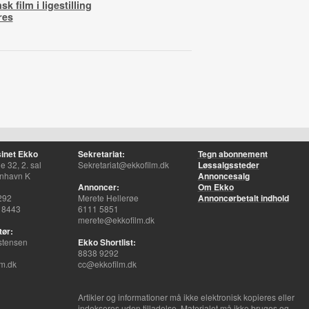
k film i ligestilling
res
inet Ekko
Sekretariat:
Tegn abonnement
 32, 2. sal
Sekretariat@ekkofilm.dk
Løssalgssteder
nhavn K
Annoncesalg
Annoncer:
Om Ekko
292
Merete Hellerøe
Annoncørbetalt indhold
 8443
6111 5851
merete@ekkofilm.dk
tør:
stensen
Ekko Shortlist:
8838 9292
m.dk
cc@ekkofilm.dk
Artikler og informationer må ikke elektronisk kopieres eller
indekseres uden tilladelse. Materialet må ikke bruges og