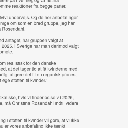
ere på hver fløj, og Christina
mme reaktioner fra begge parter.
tvivl undervejs. Og de her anbefalinger
t enige om som en bred gruppe, jeg har
ina Rosendahl.
end antaget, har gruppen valgt at
il 2025. I Sverige har man derimod valgt
ompte.
om realistisk for den danske
d, at det tager tid at få kvinderne med.
ligt at gøre det til en organisk proces,
ge støtten til kvinder.”
al ske, hvis vi finder os selv i 2025,
re, må Christina Rosendahl indtil videre
g i støtten til kvinder vil gøre, at vi ikke
u er vores anbefaling ikke tænkt