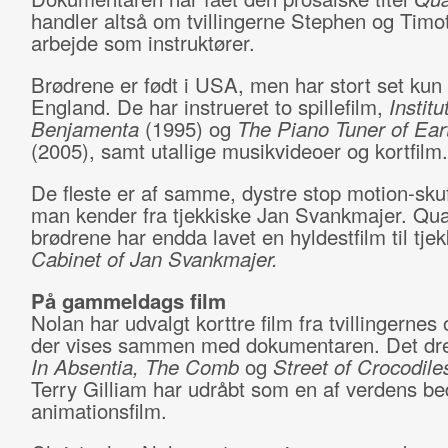
handler altså om tvillingerne Stephen og Timo
arbejde som instruktører.
Brødrene er født i USA, men har stort set kun l
England. De har instrueret to spillefilm,
Institu
Benjamenta
(1995) og
The Piano Tuner of Ea
(2005), samt utallige musikvideoer og kortfilm.
De fleste er af samme, dystre stop motion-sku
man kender fra tjekkiske Jan Svankmajer. Qua
brødrene har endda lavet en hyldestfilm til tje
Cabinet of Jan Svankmajer.
På gammeldags film
Nolan har udvalgt korttre film fra tvillingernes
der vises sammen med dokumentaren. Det dre
In Absentia, The Comb
og
Street of Crocodile
Terry Gilliam har udråbt som en af verdens be
animationsfilm.