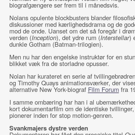
biografgængere ser frem til i månedsvis.
Nolans opulente blockbusters blander filosofis
diskussioner med kærlighedsdrama og de go
mod de onde. Uanset om det så foregår i dr
verden (
Inception
), det ydre rum (
Interstellar
) 
dunkle Gotham (Batman-trilogien).
Men nu har den engelske instruktør for en stu
blikket væk fra de storladne opusser.
Nolan har kurateret en serie af tvillingebrødr
og Timothy Quays animationsværker, der vises
alternative New York-biograf
Film Forum
fra 1
I samme ombæring har han i al ubemærkethed
kort dokumentarfilm om de identiske tvillinger,
pionerer inden for stop motion-genren.
Svankmajers dystre verden
Dokumentaren har fået den prosaiske titel
Qu