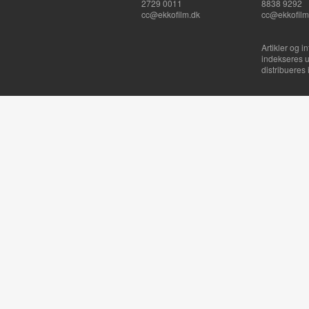
2729 0011
8838 9292
cc@ekkofilm.dk
cc@ekkofilm
Artikler og i
indekseres u
distribueres