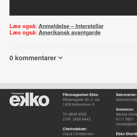
Læs også:
Anmeldelse – Interstellar
Læs også:
Amerikansk avantgarde
0 kommentarer
Filmmagasinet Ekko
Sekretariat:
Wildersgade 32, 2. sal
Sekretariat@
1408 København K
Annoncer:
Tlf. 8838 9292
Merete Hell
CVR. 3468 8443
6111 5851
merete@ekko
Chefredaktør:
Claus Christensen
Ekko Shortli