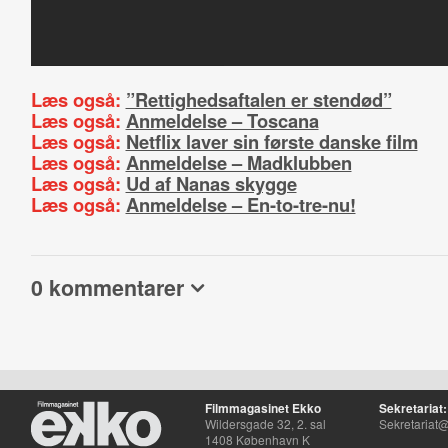
Læs også:
”Rettighedsaftalen er stendød”
Læs også:
Anmeldelse – Toscana
Læs også:
Netflix laver sin første danske film
Læs også:
Anmeldelse – Madklubben
Læs også:
Ud af Nanas skygge
Læs også:
Anmeldelse – En-to-tre-nu!
0 kommentarer
Filmmagasinet Ekko
Sekretariat:
Wildersgade 32, 2. sal
Sekretariat@
1408 København K