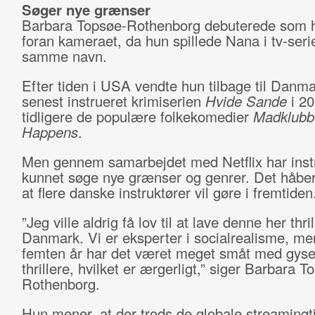
Søger nye grænser
Barbara Topsøe-Rothenborg debuterede som h
foran kameraet, da hun spillede Nana i tv-seri
samme navn.
Efter tiden i USA vendte hun tilbage til Danma
senest instrueret krimiserien
Hvide Sande
i 2
tidligere de populære folkekomedier
Madklubb
Happens
.
Men gennem samarbejdet med Netflix har inst
kunnet søge nye grænser og genrer. Det håbe
at flere danske instruktører vil gøre i fremtiden
”Jeg ville aldrig få lov til at lave denne her thril
Danmark. Vi er eksperter i socialrealisme, me
femten år har det været meget småt med gyse
thrillere, hvilket er ærgerligt,” siger Barbara T
Rothenborg.
Hun mener, at der trods de globale streamingt