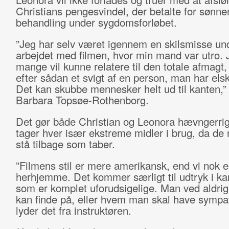
Christians pengesvindel, der betalte for sønne
behandling under sygdomsforløbet.
”Jeg har selv været igennem en skilsmisse un
arbejdet med filmen, hvor min mand var utro. J
mange vil kunne relatere til den totale afmagt,
efter sådan et svigt af en person, man har elsk
Det kan skubbe mennesker helt ud til kanten,” 
Barbara Topsøe-Rothenborg.
Det gør både Christian og Leonora hævngerri
tager hver især ekstreme midler i brug, da de
stå tilbage som taber.
”Filmens stil er mere amerikansk, end vi nok er
herhjemme. Det kommer særligt til udtryk i ka
som er komplet uforudsigelige. Man ved aldrig
kan finde på, eller hvem man skal have sympati
lyder det fra instruktøren.