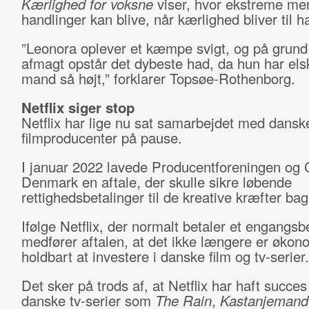
Kærlighed for voksne
viser, hvor ekstreme me
handlinger kan blive, når kærlighed bliver til h
”Leonora oplever et kæmpe svigt, og på grund 
afmagt opstår det dybeste had, da hun har els
mand så højt,” forklarer Topsøe-Rothenborg.
Netflix siger stop
Netflix har lige nu sat samarbejdet med dansk
filmproducenter på pause.
I januar 2022 lavede Producentforeningen og 
Denmark en aftale, der skulle sikre løbende
rettighedsbetalinger til de kreative kræfter bag
Ifølge Netflix, der normalt betaler et engangsb
medfører aftalen, at det ikke længere er økon
holdbart at investere i danske film og tv-serier.
Det sker på trods af, at Netflix har haft succe
danske tv-serier som
The Rain
,
Kastanjemand