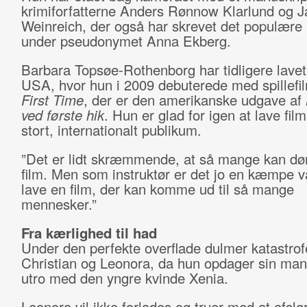
krimiforfatterne Anders Rønnow Klarlund og 
Weinreich, der også har skrevet det populære
under pseudonymet Anna Ekberg.
Barbara Topsøe-Rothenborg har tidligere lavet 
USA, hvor hun i 2009 debuterede med spillef
First Time
, der er den amerikanske udgave af
ved første hik
. Hun er glad for igen at lave film 
stort, internationalt publikum.
”Det er lidt skræmmende, at så mange kan d
film. Men som instruktør er det jo en kæmpe 
lave en film, der kan komme ud til så mange
mennesker.”
Fra kærlighed til had
Under den perfekte overflade dulmer katastro
Christian og Leonora, da hun opdager sin ma
utro med den yngre kvinde Xenia.
Leonora vil ikke forlades og truer med at afslø