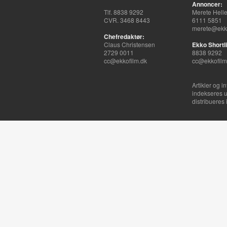
Annoncer:
Tlf. 8838 9292
Merete Hell
CVR. 3468 8443
6111 5851
merete@ekko
Chefredaktør:
Claus Christensen
Ekko Shortli
2729 0011
8838 9292
cc@ekkofilm.dk
cc@ekkofilm
Artikler og i
indekseres u
distribueres