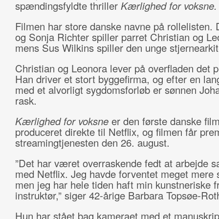
spændingsfyldte thriller
Kærlighed for voksne.
Filmen har store danske navne på rollelisten.
og Sonja Richter spiller parret Christian og Le
mens Sus Wilkins spiller den unge stjernearkit
Christian og Leonora lever på overfladen det pe
Han driver et stort byggefirma, og efter en la
med et alvorligt sygdomsforløb er sønnen Joh
rask.
Kærlighed for voksne
er den første danske film
produceret direkte til Netflix, og filmen får pr
streamingtjenesten den 26. august.
”Det har været overraskende fedt at arbejde
med Netflix. Jeg havde forventet meget mere s
men jeg har hele tiden haft min kunstneriske 
instruktør,” siger 42-årige Barbara Topsøe-Ro
Hun har stået bag kameraet med et manuskrip