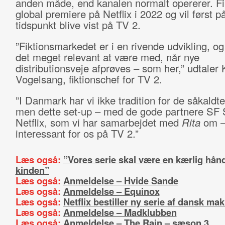
anden måde, end kanalen normalt opererer. Fi
global premiere på Netflix i 2022 og vil først p
tidspunkt blive vist på TV 2.
”Fiktionsmarkedet er i en rivende udvikling, og
det meget relevant at være med, når nye
distributionsveje afprøves – som her,” udtaler 
Vogelsang, fiktionschef for TV 2.
”I Danmark har vi ikke tradition for de såkaldte 
men dette set-up – med de gode partnere SF 
Netflix, som vi har samarbejdet med
Rita
om –
interessant for os på TV 2.”
Læs også:
”Vores serie skal være en kærlig hån
kinden”
Læs også:
Anmeldelse – Hvide Sande
Læs også:
Anmeldelse – Equinox
Læs også:
Netflix bestiller ny serie af dansk ma
Læs også:
Anmeldelse – Madklubben
Læs også:
Anmeldelse – The Rain – sæson 3