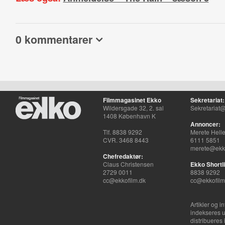
0 kommentarer
Filmmagasinet Ekko
Sekretariat:
Wildersgade 32, 2. sal
Sekretariat@
1408 København K
Annoncer:
Tlf. 8838 9292
Merete Hell
CVR. 3468 8443
6111 5851
merete@ekko
Chefredaktør:
Claus Christensen
Ekko Shortli
2729 0011
8838 9292
cc@ekkofilm.dk
cc@ekkofilm
Artikler og i
indekseres u
distribueres