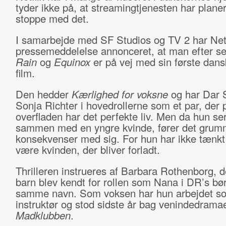
tyder ikke på, at streamingtjenesten har plane
stoppe med det.
I samarbejde med SF Studios og TV 2 har Netfl
pressemeddelelse annonceret, at man efter s
Rain
og
Equinox
er på vej med sin første dan
film.
Den hedder
Kærlighed for voksne
og har Dar 
Sonja Richter i hovedrollerne som et par, der 
overfladen har det perfekte liv. Men da hun s
sammen med en yngre kvinde, fører det gru
konsekvenser med sig. For hun har ikke tænkt 
være kvinden, der bliver forladt.
Thrilleren instrueres af Barbara Rothenborg, 
barn blev kendt for rollen som Nana i DR’s bør
samme navn. Som voksen har hun arbejdet s
instruktør og stod sidste år bag venindedrama
Madklubben
.