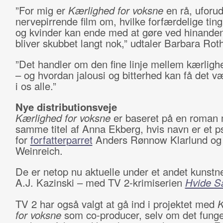
”For mig er
Kærlighed for voksne
en rå, uforud
nervepirrende film om, hvilke forfærdelige ti
og kvinder kan ende med at gøre ved hinanden,
bliver skubbet langt nok,” udtaler Barbara Rot
”Det handler om den fine linje mellem kærligh
– og hvordan jalousi og bitterhed kan få det v
i os alle.”
Nye distributionsveje
Kærlighed for voksne
er baseret på en roman
samme titel af Anna Ekberg, hvis navn er et
for
forfatterparret
Anders Rønnow Klarlund og
Weinreich.
De er netop nu aktuelle under et andet kunstn
A.J. Kazinski – med TV 2-krimiserien
Hvide S
TV 2 har også valgt at gå ind i projektet med
K
for voksne
som co-producer, selv om det funge