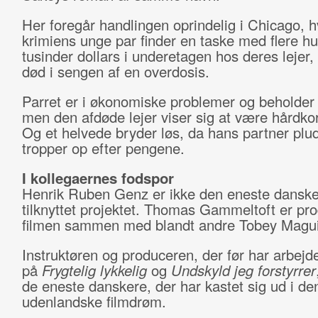
Her foregår handlingen oprindelig i Chicago, h
krimiens unge par finder en taske med flere h
tusinder dollars i underetagen hos deres lejer,
død i sengen af en overdosis.
Parret er i økonomiske problemer og beholder
men den afdøde lejer viser sig at være hårdkor
Og et helvede bryder løs, da hans partner plud
tropper op efter pengene.
I kollegaernes fodspor
Henrik Ruben Genz er ikke den eneste dansker
tilknyttet projektet. Thomas Gammeltoft er pr
filmen sammen med blandt andre Tobey Magui
Instruktøren og produceren, der før har arbej
på
Frygtelig lykkelig
og
Undskyld jeg forstyrrer
de eneste danskere, der har kastet sig ud i de
udenlandske filmdrøm.