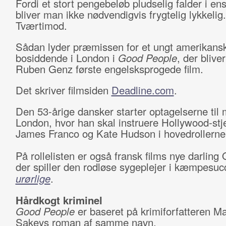
Fordi et stort pengebeløb pludselig falder i e
bliver man ikke nødvendigvis frygtelig lykkelig.
Tværtimod.
Sådan lyder præmissen for et ungt amerikans
bosiddende i London i
Good People
, der blive
Ruben Genz første engelsksprogede film.
Det skriver filmsiden
Deadline.com
.
Den 53-årige dansker starter optagelserne til m
London, hvor han skal instruere Hollywood-stj
James Franco og Kate Hudson i hovedrollerne
På rollelisten er også fransk films nye darling
der spiller den rodløse sygeplejer i kæmpesu
urørlige
.
Hårdkogt kriminel
Good People
er baseret på krimiforfatteren M
Sakeys roman af samme navn.