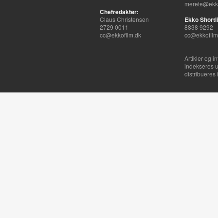
merete@ekko
Chefredaktør:
Claus Christensen
Ekko Shortli
2729 0011
8838 9292
cc@ekkofilm.dk
cc@ekkofilm
Artikler og i
indekseres u
distribueres