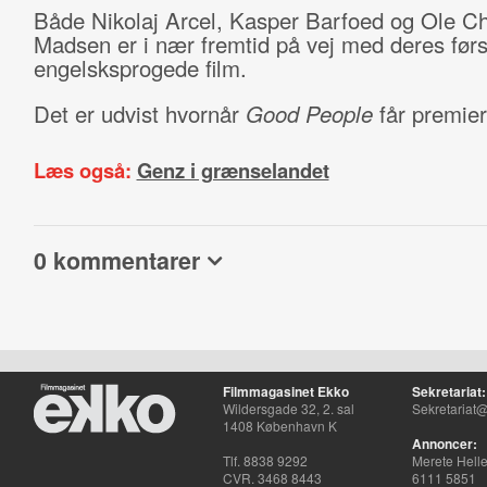
Både Nikolaj Arcel, Kasper Barfoed og Ole Ch
Madsen er i nær fremtid på vej med deres førs
engelsksprogede film.
Det er udvist hvornår
Good People
får premier
Læs også:
Genz i grænselandet
0 kommentarer
Filmmagasinet Ekko
Sekretariat:
Wildersgade 32, 2. sal
Sekretariat@
1408 København K
Annoncer:
Tlf. 8838 9292
Merete Hell
CVR. 3468 8443
6111 5851