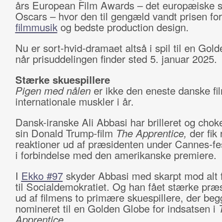
års European Film Awards – det europæiske s
Oscars – hvor den til gengæld vandt prisen fo
filmmusik
og bedste production design.
Nu er sort-hvid-dramaet altså i spil til en Gol
når prisuddelingen finder sted 5. januar 2025.
Stærke skuespillere
Pigen med nålen
er ikke den eneste danske f
internationale muskler i år.
Dansk-iranske Ali Abbasi har brilleret og cho
sin Donald Trump-film
The Apprentice,
der fik
reaktioner ud af præsidenten under Cannes-fe
i forbindelse med den amerikanske premiere.
I
Ekko #97
skyder Abbasi med skarpt mod alt f
til Socialdemokratiet. Og han fået stærke præs
ud af filmens to primære skuespillere, der beg
nomineret til en Golden Globe for indsatsen i
Apprentice.