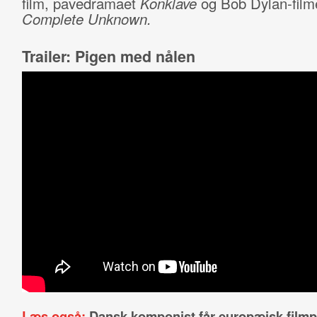
film, pavedramaet
Konklave
og Bob Dylan-fil
Complete Unknown.
Trailer: Pigen med nålen
Læs også:
Dansk komponist får europæisk filmp