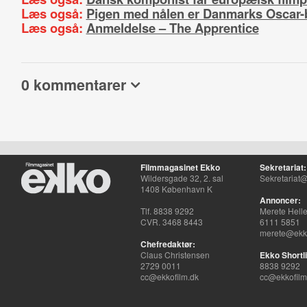
Læs også:
Pigen med nålen er Danmarks Oscar
Læs også:
Anmeldelse – The Apprentice
0 kommentarer
Filmmagasinet Ekko
Sekretariat:
Wildersgade 32, 2. sal
Sekretariat@
1408 København K
Annoncer:
Tlf. 8838 9292
Merete Hell
CVR. 3468 8443
6111 5851
merete@ekko
Chefredaktør:
Claus Christensen
Ekko Shortli
2729 0011
8838 9292
cc@ekkofilm.dk
cc@ekkofilm