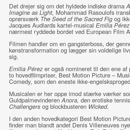
Det drejer sig om det hyldede indiske drama
A
Imagine as Light,
Mohammad Rasoulofs irans
oprørsværk
The Seed of the Sacred Fig
og ik
Jacques Audiards kartel-musical
Emilia Pérez
nærmest ryddede bordet ved European Film 
Filmen handler om en gangsterboss, der gen
kønstransformation og lægger sin voldelige livs
sig.
Emilia Pérez
er også nomineret til den ene af 
to hovedfilmpriser, Best Motion Picture – Musi
Comedy, som den eneste ikke-engelsksprogede
Musicalen er her oppe imod stærke værker s
Guldpalmevinderen
Anora,
den erotiske tennis
Challengers
og blockbusteren
Wicked.
I den anden hovedkategori Best Motion Pictu
finder man blandt andet Denis Villeneuves ny